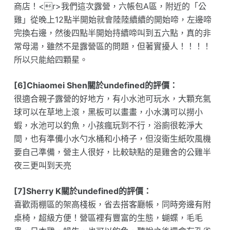
商店！<r>我們這次露營，六帳包A區，附近的「公
雞」從晚上12點半開始就會陸陸續續的開始啼，左邊啼
完換右邊，然後四點半開始持續啼叫到五六點，真的非
常母湯，雖然不是露營區的問題，但著實擾人！！！！
所以只能給四顆星。
[6]Chiaomei Shen關於undefined的評價：
很適合親子露營的好地方，有小水池可玩水，大顆充氣
球可以在草地上滾，黑板可以畫畫，小水溝可以撈小
蝦，水池可以釣魚，小孩瘋玩到不行，浴廁很乾淨大
間，也有準備小水勺水桶和小椅子，但沒衛生紙吹風機
要自己準備，營主人很好，比較缺點的是雞舍的公雞半
夜三更叫到天亮
[7]Sherry K關於undefined的評價：
喜歡雨棚區的架高棧板，省去搭客廳帳，同時旁邊有附
桌椅，超級方便！營區裡有豐富的生態，蝴蝶，毛毛