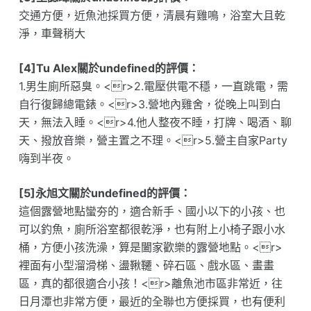
交通方便，近魚池採買方便，清晨有雞鳴，浴室大且乾
淨，車聲稍大
[4]Tu Alex關於undefined的評價：
1.男生廁所惡臭。<r>2.電壓供電不穩，一直跳電，需
自行復歸總電錶。<r>3.營地內雞舍，從晚上叫到白
天，無法入睡。<r>4.他人整夜不睡，打牌、喝酒、聊
天、撥放音樂，營主置之不理。<r>5.營主自家Party
嗨到半夜。
[5]永旭文關於undefined的評價：
這個露營地點蠻夯的，適合新手、國小以下的小孩、也
可以釣魚，廁所浴室都很乾淨，也有附上小椅子跟小水
桶，方便小孩洗澡，算是闔家歡樂的露營地點。<r>
裡面有小型溜滑梯、盪鞦韆、碎石區、戲水區、畫畫
區，真的都很適合小孩！<r>離魚池市區非常近，往
日月潭也非常方便，最近的全聯也方便採買，也有便利