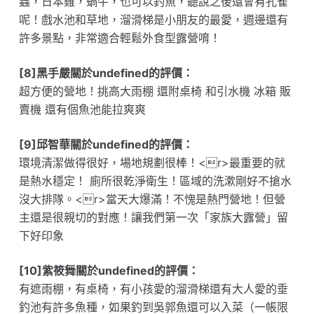
蟲，日本雞，蝸牛，也可以釣魚，聽說之後還會有孔雀
呢！戲水池和草地，溜滑梯是小朋友的最愛，週邊還有
許多景點，非常適合輕鬆外食型露營唷！
[8]黑手嚴關於undefined的評價：
超方便的營地！挑高大雨棚 還附桌椅 和引水機 冰箱 販
賣機 還有個魚池能拉爽爽
[9]邱智華關於undefined的評價：
環境清潔做得很好，場地規劃很棒！<r>最重要的就
是熱水穩定！ 廁所很乾淨衛生！區域的洗漱剛好不搶水
沒大排隊。<r>當天大爆滿！不愧是熱門營地！但營
主還是很親切的對應！讓我們第一次「家族大露營」留
下好印象
[10]紫筱舞關於undefined的評價：
有遮雨棚，有桌椅，有小孩愛的溜滑梯還有大人愛的垂
釣池有許多魚種，如果釣到吳郭魚還可以入菜（一帳限