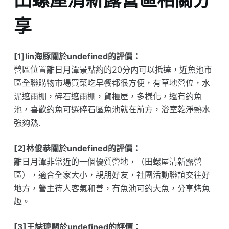
享
[1]lin海豚關於undefined的評價：
營區位置離日月潭景點約的20分內可以抵達，近魚池市
區全聯購物市場買菜吃早餐都很方便，有草地營位，水
泥遮雨棚，碎石遮雨棚，貨櫃屋，多樣化，還有釣魚
池，喜歡釣魚可選碎石區魚池就在前方，浴室乾淨熱水
強夠熱.
[2]林俊恭關於undefined的評價：
離日月潭非常近的一個優質營地，（田螺屋清新露營
區），適合全家大小，親朋好友，社團活動聯誼交往好
地方，營主待人客氣和善，有魚池可釣大魚，分享烤魚
趣。
[3]王誌瑋關於undefined的評價：