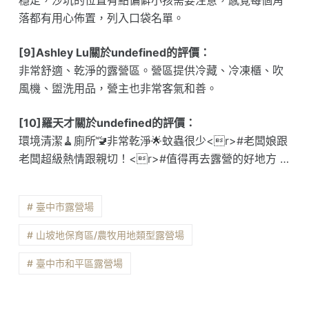
穩定，沙坑的位置有點偏僻小孩需要注意，感覺每個角
落都有用心佈置，列入口袋名單。
[9]Ashley Lu關於undefined的評價：
非常舒適、乾淨的露營區。營區提供冷藏、冷凍櫃、吹
風機、盥洗用品，營主也非常客氣和善。
[10]羅天才關於undefined的評價：
環境清潔🧹廁所🚾非常乾淨🌟蚊蟲很少<r>#老闆娘跟
老闆超級熱情跟親切！<r>#值得再去露營的好地方 …
# 臺中市露營場
# 山坡地保育區/農牧用地類型露營場
# 臺中市和平區露營場