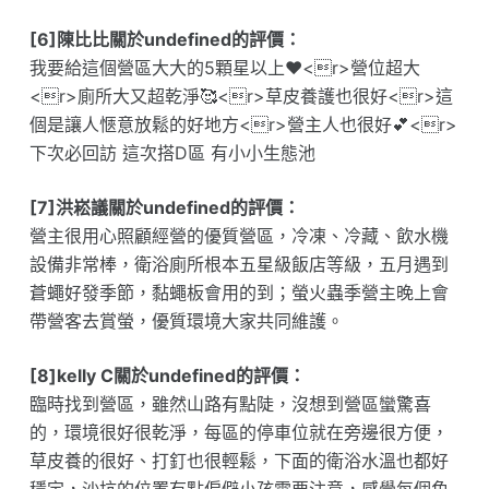
[6]陳比比關於undefined的評價：
我要給這個營區大大的5顆星以上♥️<r>營位超大
<r>廁所大又超乾淨🥰<r>草皮養護也很好<r>這
個是讓人愜意放鬆的好地方<r>營主人也很好💕<r>
下次必回訪 這次搭D區 有小小生態池
[7]洪崧議關於undefined的評價：
營主很用心照顧經營的優質營區，冷凍、冷藏、飲水機
設備非常棒，衛浴廁所根本五星級飯店等級，五月遇到
蒼蠅好發季節，黏蠅板會用的到；螢火蟲季營主晚上會
帶營客去賞螢，優質環境大家共同維護。
[8]kelly C關於undefined的評價：
臨時找到營區，雖然山路有點陡，沒想到營區蠻驚喜
的，環境很好很乾淨，每區的停車位就在旁邊很方便，
草皮養的很好、打釘也很輕鬆，下面的衛浴水溫也都好