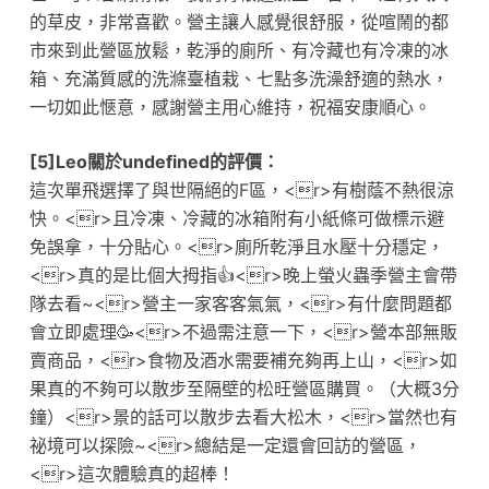
的草皮，非常喜歡。營主讓人感覺很舒服，從喧鬧的都
市來到此營區放鬆，乾淨的廁所、有冷藏也有冷凍的冰
箱、充滿質感的洗滌臺植栽、七點多洗澡舒適的熱水，
一切如此愜意，感謝營主用心維持，祝福安康順心。
[5]Leo關於undefined的評價：
這次單飛選擇了與世隔絕的F區，<r>有樹蔭不熱很涼
快。<r>且冷凍、冷藏的冰箱附有小紙條可做標示避
免誤拿，十分貼心。<r>廁所乾淨且水壓十分穩定，
<r>真的是比個大拇指👍<r>晚上螢火蟲季營主會帶
隊去看~<r>營主一家客客氣氣，<r>有什麼問題都
會立即處理🥳<r>不過需注意一下，<r>營本部無販
賣商品，<r>食物及酒水需要補充夠再上山，<r>如
果真的不夠可以散步至隔壁的松旺營區購買。（大概3分
鐘）<r>景的話可以散步去看大松木，<r>當然也有
祕境可以探險~<r>總結是一定還會回訪的營區，
<r>這次體驗真的超棒！