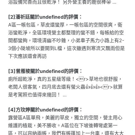
浴設備完善而且很乾淨！ 另外營主養的鹿很棒🤩 …
[2]潘祈廷關於undefined的評價：
A區一帳包區，草皮還蠻厚，一帳包區的空間很爽，衛
浴蠻乾淨，全區環境營主都整理的蠻不錯，每帳給的空
間都蠻夠，環境清幽不吵雜，小弟車子馬力小路上有2-
3個小陡坡所以要開到L檔，這次雖遇到寒流又飄雨但是
下次應該還會再訪
[3]曾雁稜關於undefined的評價：
廁所超乾淨，真的五星級等級！<r>草地也很舒服，
老闆人很客氣，四月底去還有螢火蟲👍👍👍<r>就算
是考駕照也值得來幾回！ …
[4]方玟婷關於undefined的評價：
露營區A區單飛，美麗的草皮，獨立的空間，營主用心
維護的植栽，美不勝收。A區位在下坡後轉彎處第一
區，可以容納兩帳，我們有帳篷加上一台車，還有大大