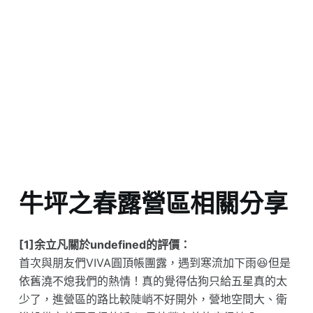
牛坪之春露營區相關分享
[1]余立凡關於undefined的評價：
首次與朋友們VIVA圓頂帳團露，遇到寒流加下雨😆但是
依舊澆不熄我們的熱情！真的覺得估狗只給五星真的太
少了，進營區的路比較陡峭不好開外，營地空間大、衛