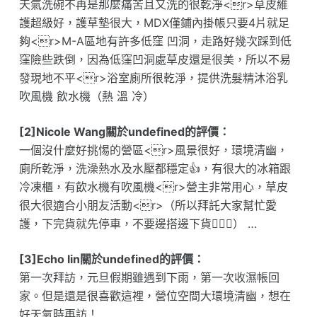
天氣洗碗不再是那麼痛苦且又洗的很乾淨<r>草皮維
護超級好，護草墊很大，MDX僅鋪內掛帳只要4片就足
夠<r>M-A區地有許多低窪 凹洞，走路好幾次踩到低
窪險些跌倒，因為低窪凹洞處草皮還是很美，所以不易
發現地不平<r>浴室廁所很乾淨，提供洗髮精沐浴乳
吹風機 飲水機（熱 溫 冷）
[2]Nicole Wang關於undefined的評價：
一個沒什麼好挑惕的營區<r>風景很好，環境清幽，
廁所乾淨，洗澡熱水及水壓都穩定👍，有很大的冰箱跟
冷凍櫃，有飲水機有吹風機<r>營主非常用心，草皮
很大很適合小朋友活動<r>（所以拜託大家幫忙愛
護，下完貨就先停車，不要邊搭邊下貨🙅🏻‍♀️） …
[3]Echo lin關於undefined的評價：
第一次拜訪，元旦假期雖遇到下雨，第一次收濕帳回
家。但是還是很喜歡這裡，營位空間大環境清幽，想在
好天氣時再訪！