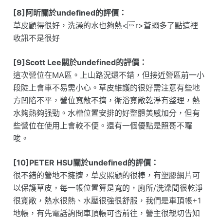
[8]阿昕關於undefined的評價：
草皮顧得很好，洗澡的水也夠熱<r>蒼蠅多了點這裡
收訊不是很好
[9]Scott Lee關於undefined的評價：
這次營位在MA區。上山路況還不錯，但接近營區前一小
段陡上會車不易需小心。草皮維護的很好需注意有些地
方凹陷不平，營位寬敞不擠，衛浴寬敞乾淨有整理，熱
水夠熱夠强勁。水槽位置安排的好整體美感加分，但有
些營位在使用上會較不便。還有一個優點是照哥不囉
唆。
[10]PETER HSU關於undefined的評價：
很不錯的營地不擁擠，草皮照顧的很棒，有塑膠網片可
以保護草皮，每一帳位置算是寬的，廁所/洗澡間很乾淨
很寬敞，熱水很熱、水壓很強很舒服，我們是車頂帳+1
地帳，有先電話詢問車頂帳可否前往，營主很親切告知