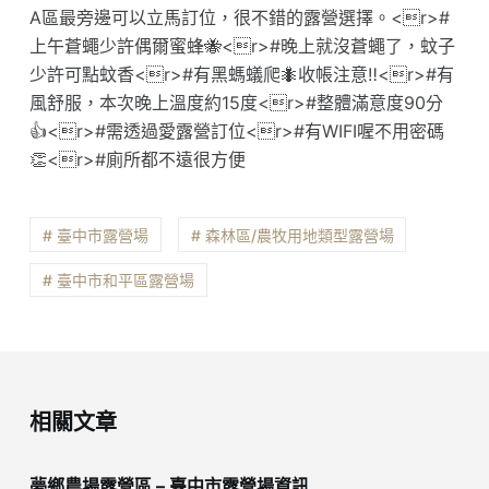
A區最旁邊可以立馬訂位，很不錯的露營選擇。<r>#
上午蒼蠅少許偶爾蜜蜂🐝<r>#晚上就沒蒼蠅了，蚊子
少許可點蚊香<r>#有黑螞蟻爬🐜收帳注意‼️<r>#有
風舒服，本次晚上溫度約15度<r>#整體滿意度90分
👍<r>#需透過愛露營訂位<r>#有WIFI喔不用密碼
👏<r>#廁所都不遠很方便
# 臺中市露營場
# 森林區/農牧用地類型露營場
# 臺中市和平區露營場
相關文章
夢鄉農場露營區 – 臺中市露營場資訊