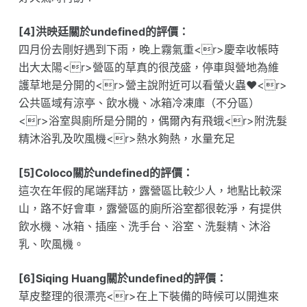
[4]洪映廷關於undefined的評價：
四月份去剛好遇到下雨，晚上霧氣重<r>慶幸收帳時
出大太陽<r>營區的草真的很茂盛，停車與營地為維
護草地是分開的<r>營主說附近可以看螢火蟲❤️<r>
公共區域有涼亭、飲水機、冰箱冷凍庫（不分區）
<r>浴室與廁所是分開的，偶爾內有飛蛾<r>附洗髮
精沐浴乳及吹風機<r>熱水夠熱，水量充足
[5]Coloco關於undefined的評價：
這次在年假的尾端拜訪，露營區比較少人，地點比較深
山，路不好會車，露營區的廁所浴室都很乾淨，有提供
飲水機、冰箱、插座、洗手台、浴室、洗髮精、沐浴
乳、吹風機。
[6]Siqing Huang關於undefined的評價：
草皮整理的很漂亮<r>在上下裝備的時候可以開進來