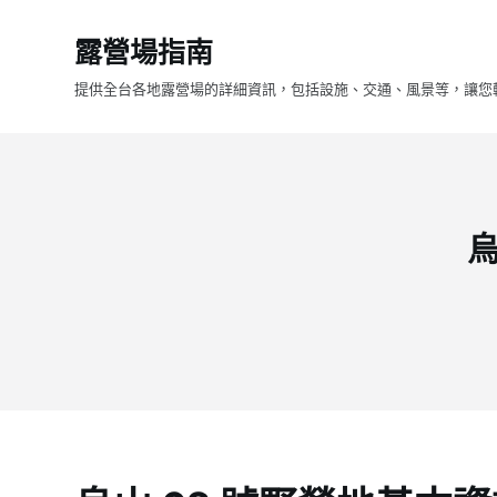
跳
露營場指南
至
主
提供全台各地露營場的詳細資訊，包括設施、交通、風景等，讓您
要
內
容
烏