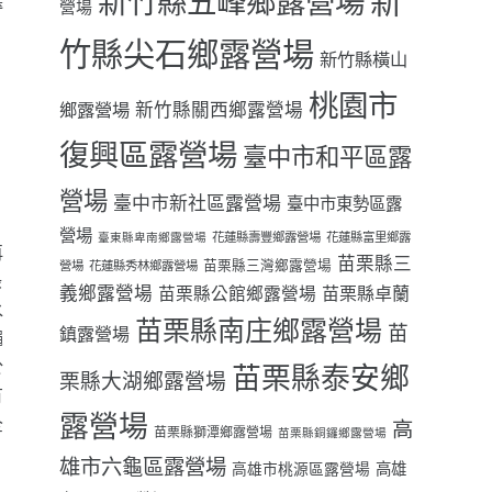
新
新竹縣五峰鄉露營場
營場
、
竹縣尖石鄉露營場
新竹縣橫山
桃園市
鄉露營場
新竹縣關西鄉露營場
復興區露營場
臺中市和平區露
營場
臺中市新社區露營場
臺中市東勢區露
營場
花蓮縣壽豐鄉露營場
花蓮縣富里鄉露
臺東縣卑南鄉露營場
再
苗栗縣三
苗栗縣三灣鄉露營場
營場
花蓮縣秀林鄉露營場
綠
義鄉露營場
苗栗縣卓蘭
苗栗縣公館鄉露營場
水
苗栗縣南庄鄉露營場
苗
鎮露營場
繩
於
苗栗縣泰安鄉
栗縣大湖鄉露營場
有
露營場
全
高
苗栗縣獅潭鄉露營場
苗栗縣銅鑼鄉露營場
雄市六龜區露營場
高雄
高雄市桃源區露營場