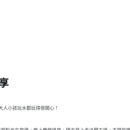
分享
要大人小孩玩水都玩得很開心！
道起點也在旁邊，晚上露營過夜，隔天早上走淡蘭古道，不錯的