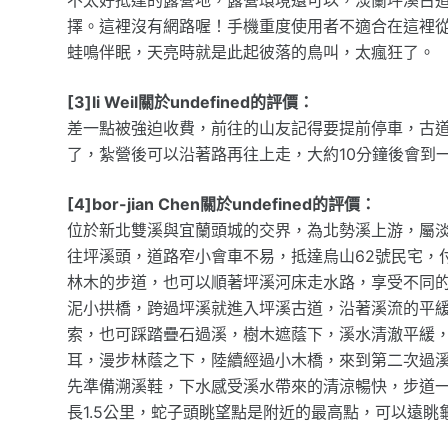
擇。這裡沒有網路喔！手機重度使用者不適合在這裡
蛙鳴伴眠，天亮時就是此起彼落的鳥叫，太瘋狂了。
[3]li Weil關於undefined的評價：
差一點被強迫收費，前往的山友記得要提前停車，古道
了，紮營後可以沿著路再往上走，大約10分鐘後會到
[4]bor-jian Chen關於undefined的評價：
位於新北雙溪與宜蘭頭城的交界，為北勢溪上游，屬
往坪溪頭，道路窄小會車不易，抵達烏山62號民宅，
林木的步道，也可以順著坪溪河床走水路，享受不同
泥小拱橋，跨過坪溪就進入坪溪古道，沿著溪流的平
索，也可踩踏疊石過溪，樹木遮蔭下，溪水清澈平緩
耳，漫步林蔭之下，陸續經過小木橋，來到第二次過
先準備溯溪鞋，下水感受溪水帶來的清涼暢快，步道
長1.5公里，蛇子頭眺望點是附近的最高點，可以遠眺