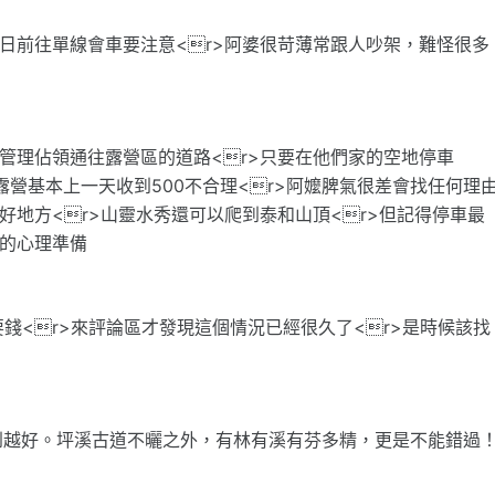
假日前往單線會車要注意<r>阿婆很苛薄常跟人吵架，難怪很多
管理佔領通往露營區的道路<r>只要在他們家的空地停車
，但露營基本上一天收到500不合理<r>阿嬤脾氣很差會找任何理
好地方<r>山靈水秀還可以爬到泰和山頂<r>但記得停車最
坑的心理準備
要錢<r>來評論區才發現這個情況已經很久了<r>是時候該找
到越好。坪溪古道不曬之外，有林有溪有芬多精，更是不能錯過