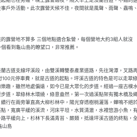
從事戶外活動。此次露營天候不佳，夜間就是風聲、雨聲、蟲鳴
的露營地不算多 三個地點適合紮營，每個營地大約3組人就沒
一個看到龜山島的瞭望口，非常推薦。
淡蘭古道支線坪溪段，由雙溪轉雙泰產業道路，先往灣潭，叉路
付100元停車費，就是古道的起點。坪溪古道的特色是可以走翠
的樂趣，雖然地處偏遠，如今已是大眾化的步道。經過一座古樸
緩步道，翠綠林木環繞，綠意盎然，第一次過溪點架有獨木橋及
，續行在兩旁筆直高大柳杉林中，陽光穿透樹梢灑落，蟬鳴不絕
溪點，寬廣平緩的溪流，河床平坦，水質清澈，水裡悠游小魚，
一路平緩向上，杉林下長滿青苔、蕨類，抵達坪溪古道的終點，
龜山島