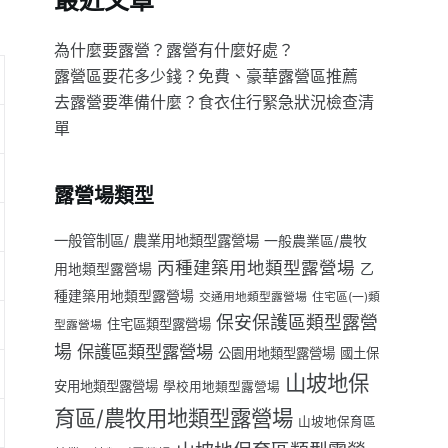
最近文章
為什麼要露營？露營有什麼好處？
露營區要花多少錢？免費、豪華露營區推薦
去露營要準備什麼？食衣住行緊急狀況檢查清
單
露營場類型
一般管制區/ 農業用地類型露營場
一般農業區/農牧
丙種建築用地類型露營場
用地類型露營場
乙
種建築用地類型露營場
交通用地類型露營場
住宅區(一)類
保安保護區類型露營
住宅區類型露營場
型露營場
場
保護區類型露營場
公園用地類型露營場
國土保
山坡地保
安用地類型露營場
學校用地類型露營場
育區/農牧用地類型露營場
山坡地保育區