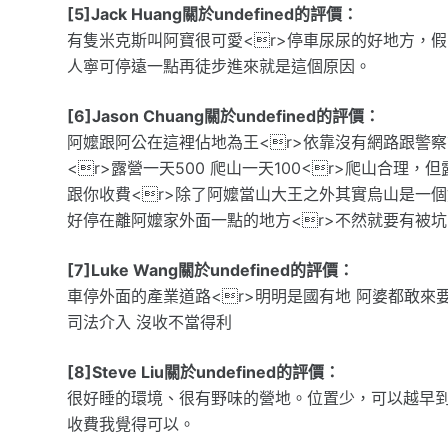
[5]Jack Huang關於undefined的評價：
有隻米克斯叫阿寶很可愛<r>停車尿尿的好地方，
人寧可停遠一點再徒步進來就是這個原因。
[6]Jason Chuang關於undefined的評價：
阿嬤跟阿公在這裡佔地為王<r>依靠沒有網路跟警察
<r>露營一天500 爬山一天100<r>爬山合理
跟你收費<r>除了阿嬤當山大王之外其實烏山是一個
好停在離阿嬤家外面一點的地方<r>不然就要有被
[7]Luke Wang關於undefined的評價：
車停外面的產業道路<r>明明是國有地 阿婆都敢來
司法介入 沒收不當得利
[8]Steve Liu關於undefined的評價：
很好睡的環境、很有野味的營地。位置少，可以越早
收費我覺得可以。