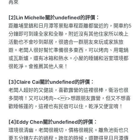
再來
[2]Lin Michelle關於undefined的評價：
距離埔里鎮和日月潭等景點車程距離都蠻近的，開車約5
分鐘即可到達全家和全聯，附近沒有其他住家所以晚上
活動也不會吵到鄰居，很適合一群朋友來玩或家族旅
遊。老闆人很好幫忙準備很多東西，可以烤肉、用電鍋
或瓦斯爐，還有冰箱和熱水。小屋的睡鋪和浴室環境都
很乾淨。會推薦其他人來！
[3]Claire Cai關於undefined的評價：
老闆人超好的又健談，喜歡露營的這裡很棒，衛浴也很
多間唷！又可以烤肉~<r>想跟朋友露營，但又不想喜
歡睡帳篷的，這裡也有民宿可以住，乾淨又便宜唷！
[4]Eddy Chen關於undefined的評價：
環境很清幽，老闆很親切，價格很親民。離魚池街也只
要五分鐘左右的過程。跨年的時候，還聽得見日月潭傳