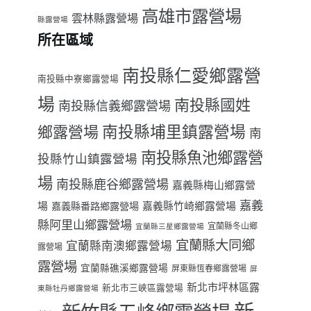
高雄市露營場
雲林縣露營場
縣露營場
所在區域
南投縣仁愛鄉露營
南投縣中寮鄉露營場
場
南投縣國姓
南投縣信義鄉露營場
南投縣埔里鎮露營場
鄉露營場
南
南投縣魚池鄉露營
投縣竹山鎮露營場
場
南投縣鹿谷鄉露營場
嘉義縣梅山鄉露營
嘉義
場
嘉義縣番路鄉露營場
嘉義縣竹崎鄉露營場
縣阿里山鄉露營場
宜蘭縣冬山鄉
宜蘭縣三星鄉露營場
宜蘭縣大同鄉
宜蘭縣南澳鄉露營場
露營場
露營場
宜蘭縣礁溪鄉露營場
屏東縣恆春鄉露營場
屏
新北市坪林區露
新北市三峽區露營場
東縣牡丹鄉露營場