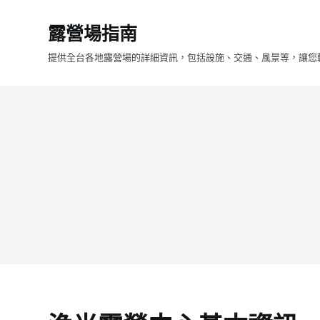
跳
露營場指南
至
主
提供全台各地露營場的詳細資訊，包括設施、交通、風景等，讓您
要
內
容