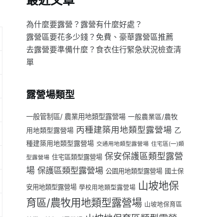
最近文章
為什麼要露營？露營有什麼好處？
露營區要花多少錢？免費、豪華露營區推薦
去露營要準備什麼？食衣住行緊急狀況檢查清
單
露營場類型
一般管制區/ 農業用地類型露營場
一般農業區/農牧
丙種建築用地類型露營場
用地類型露營場
乙
種建築用地類型露營場
交通用地類型露營場
住宅區(一)類
保安保護區類型露營
住宅區類型露營場
型露營場
場
保護區類型露營場
公園用地類型露營場
國土保
山坡地保
安用地類型露營場
學校用地類型露營場
育區/農牧用地類型露營場
山坡地保育區