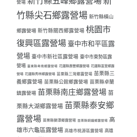
新
新竹縣五峰鄉露營場
營場
竹縣尖石鄉露營場
新竹縣橫山
桃園市
鄉露營場
新竹縣關西鄉露營場
復興區露營場
臺中市和平區露
營場
臺中市新社區露營場
臺中市東勢區露
營場
花蓮縣壽豐鄉露營場
花蓮縣富里鄉露
臺東縣卑南鄉露營場
苗栗縣三
苗栗縣三灣鄉露營場
營場
花蓮縣秀林鄉露營場
義鄉露營場
苗栗縣卓蘭
苗栗縣公館鄉露營場
苗栗縣南庄鄉露營場
苗
鎮露營場
苗栗縣泰安鄉
栗縣大湖鄉露營場
露營場
高
苗栗縣獅潭鄉露營場
苗栗縣銅鑼鄉露營場
雄市六龜區露營場
高雄
高雄市桃源區露營場