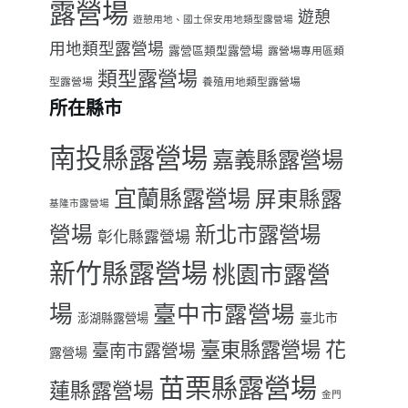
露營場
遊憩
遊憩用地、國土保安用地類型露營場
用地類型露營場
露營區類型露營場
露營場專用區類
類型露營場
型露營場
養殖用地類型露營場
所在縣市
南投縣露營場
嘉義縣露營場
宜蘭縣露營場
屏東縣露
基隆市露營場
營場
新北市露營場
彰化縣露營場
新竹縣露營場
桃園市露營
場
臺中市露營場
臺北市
澎湖縣露營場
臺東縣露營場
花
臺南市露營場
露營場
苗栗縣露營場
蓮縣露營場
金門