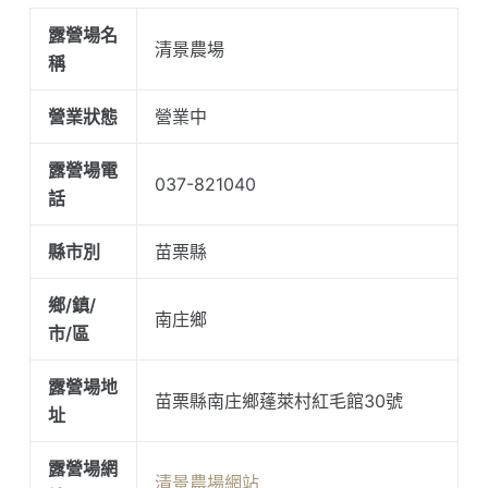
露營場名
清景農場
稱
營業狀態
營業中
露營場電
037-821040
話
縣市別
苗栗縣
鄉/鎮/
南庄鄉
市/區
露營場地
苗栗縣南庄鄉蓬萊村紅毛館30號
址
露營場網
清景農場網站