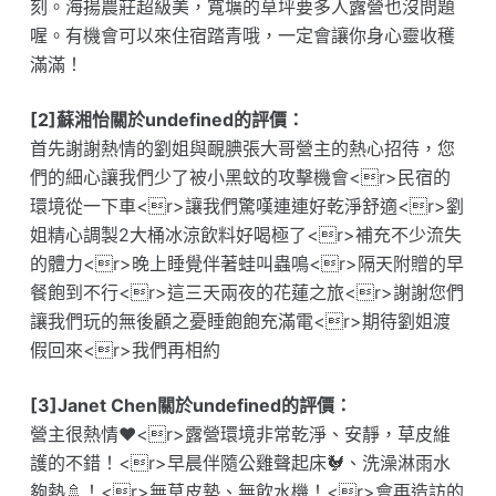
刻。海揚農莊超級美，寬壙的草坪要多人露營也沒問題
喔。有機會可以來住宿踏青哦，一定會讓你身心靈收穫
滿滿！
[2]蘇湘怡關於undefined的評價：
首先謝謝熱情的劉姐與靦腆張大哥營主的熱心招待，您
們的細心讓我們少了被小黑蚊的攻擊機會<r>民宿的
環境從一下車<r>讓我們驚嘆連連好乾淨舒適<r>劉
姐精心調製2大桶冰涼飲料好喝極了<r>補充不少流失
的體力<r>晚上睡覺伴著蛙叫蟲鳴<r>隔天附贈的早
餐飽到不行<r>這三天兩夜的花蓮之旅<r>謝謝您們
讓我們玩的無後顧之憂睡飽飽充滿電<r>期待劉姐渡
假回來<r>我們再相約
[3]Janet Chen關於undefined的評價：
營主很熱情❤️<r>露營環境非常乾淨、安靜，草皮維
護的不錯！<r>早晨伴隨公雞聲起床🐓、洗澡淋雨水
夠熱🚿！<r>無草皮墊、無飲水機！<r>會再造訪的