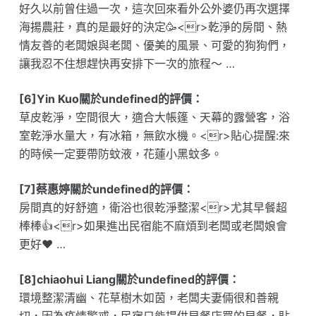
好久以前曾住過一次，這次回來看外公外婆仍再次選擇
海揚農莊，真的是最好的決定🥳<r>乾淨的房間、熱
情友善的老闆娘與老闆、優美的風景、可愛的狗狗們，
讓我忍不住想趕快再安排下一次的旅程～ …
[6]Yin Kuo關於undefined的評價：
草皮乾淨，空間很大，適合大帳篷、天幕的露營客，浴
室乾淨水量大，有冰箱，無飲水機。<r>貼心提醒:來
的時候一定要帶防蚊液，花蓮小黑蚊多。
[7]蔡惠婷關於undefined的評價：
房間真的好舒適，衛浴也很乾淨整潔<r>尤其早餐超
棒棒👍<r>如果進出民宿能不麻煩到老闆或老闆娘會
更好❤️ …
[8]chiaohui Liang關於undefined的評價：
環境整潔清幽、花草樹木如茵，老闆夫妻倆很和善親