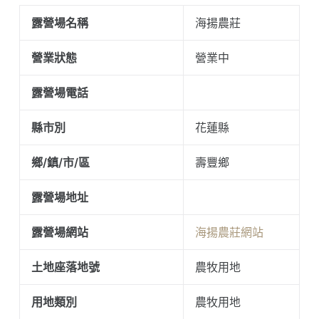
露營場名稱
海揚農莊
營業狀態
營業中
露營場電話
縣市別
花蓮縣
鄉/鎮/市/區
壽豐鄉
露營場地址
露營場網站
海揚農莊網站
土地座落地號
農牧用地
用地類別
農牧用地