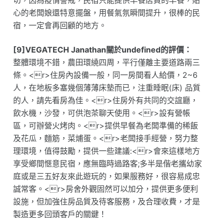
切，因為疫情警戒，民宿只能提供早餐店買的早餐，貼
心的老闆娘還特意擺盤，用餐氣氛瞬間提升，很棒的民
宿，一定會再回顧的地方。
[9]VEGATECH Janathan關於undefined的評價：
整體環境不錯，農田環繞四周，平行僅離主要道路兩三
條。<r>住房內設備一般，同一房間看人給價，2~6
人，在地板多塞幾個薄薄床墊而已，注重睡眠(床) 品質
的人，請先看房為佳。<r>住房外有共同的交誼廳，
飲水機，沙發，可供泡茶聊天使用。<r>設有營帳
區，可辦營火烤肉。<r>提供早餐為老闆準備的稀飯
及花瓜，麵筋，菜烳蛋。<r>老闆接手經營，努力整
理環境，值得鼓勵，提供一些建議:<r>會來這樣地方
享受鄉間愜意民宿，應無臨時過路客;多半是偕老攜幼家
庭或是三五好友來此遊玩的，如果服務好，很容易成忠
誠常客。<r>房舍外觀固然可以加分，提供更多便利
設施，但加強住房品質及待客服務，及合理收費，才是
製造更多回頭客戶的關鍵！