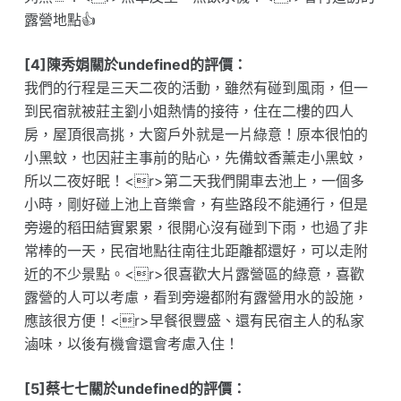
露營地點👍
[4]陳秀娟關於undefined的評價：
我們的行程是三天二夜的活動，雖然有碰到風雨，但一
到民宿就被莊主劉小姐熱情的接待，住在二樓的四人
房，屋頂很高挑，大窗戶外就是一片綠意！原本很怕的
小黑蚊，也因莊主事前的貼心，先備蚊香薰走小黑蚊，
所以二夜好眠！<r>第二天我們開車去池上，一個多
小時，剛好碰上池上音樂會，有些路段不能通行，但是
旁邊的稻田結實累累，很開心沒有碰到下雨，也過了非
常棒的一天，民宿地點往南往北距離都還好，可以走附
近的不少景點。<r>很喜歡大片露營區的綠意，喜歡
露營的人可以考慮，看到旁邊都附有露營用水的設施，
應該很方便！<r>早餐很豐盛、還有民宿主人的私家
滷味，以後有機會還會考慮入住！
[5]蔡七七關於undefined的評價：