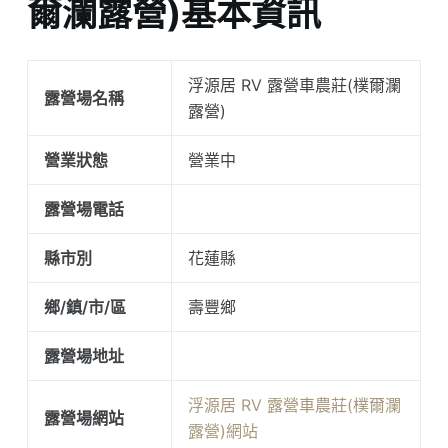
爾瀾露營)基本資訊
浮源居 RV 露營車農莊(樸爾瀾
露營場名稱
露營)
營業狀態
營業中
露營場電話
縣市別
花蓮縣
鄉/鎮/市/區
壽豐鄉
露營場地址
浮源居 RV 露營車農莊(樸爾瀾
露營場網站
露營)網站