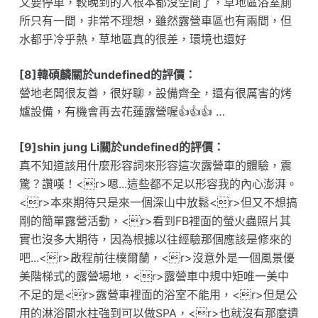
又要停車，較晚到的人根本都沒空間了，草地區浴室廁
所只有一間，非常不理想，雖然露營車區也有兩間，但
水都乎冷乎熱，草地區真的很差，環境也還好
[8]韓碩麟關於undefined的評價：
營地老闆很友善，很好聊，設備齊全，還有很厲害的烤
爐設備，有機會再去花蓮露營喔👍👍👍 …
[9]shin jung Li關於undefined的評價：
真不知道該用什麼形容詞來形容這次露營車的體驗，震
驚？讚嘆！<r>嗯...這些都不足以形容我的內心澎湃。
<r>本來期待只是來一個深山中放鬆<r>但又不想搞
剛的簡單露營活動，<r>看到FB裡面的螢火蟲照片其
實也沒多大期待，因為根據以往經驗那個應該是修來的
吧...<r>啟程前往樸爾蘭，<r>沒意外是一個風景優
美階梯式的露營場地，<r>露營車中規中矩唯一美中
不足的是<r>露營車裡面的浴室不能用，<r>但是公
用的淋浴間水柱強到可以做SPA，<r>也就沒有那麼遺