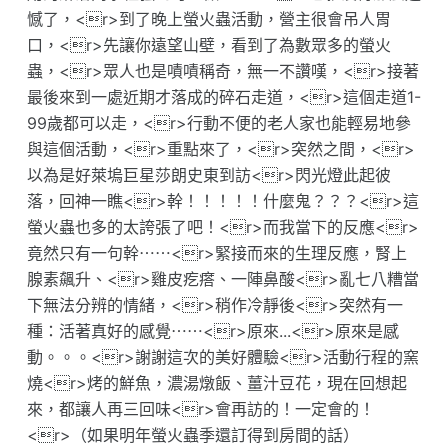
憾了，<r>到了晚上螢火蟲活動，營主很會吊人胃
口，<r>先讓你遠望山壁，看到了為數眾多的螢火
蟲，<r>眾人也是嘖嘖稱奇，無一不讚嘆，<r>接著
最後來到一處近期才落成的碎石走道，<r>這個走道1-
99歲都可以走，<r>行動不便的老人家也能輕易地參
與這個活動，<r>重點來了，<r>突然之間，<r>
以為是好萊塢巨星莎朗史東到訪<r>閃光燈此起彼
落，回神一瞧<r>幹！！！！！什麼鬼？？？<r>這
螢火蟲也多的太誇張了吧！<r>而我當下的反應<r>
竟然只有一句幹⋯⋯<r>緊接而來的生理反應，腎上
腺素飆升、<r>雞皮疙瘩、一陣鼻酸<r>亂七八糟當
下無法分辨的情緒，<r>稍作冷靜後<r>突然有一
種：活著真好的感覺⋯⋯<r>原來...<r>原來是感
動。。。<r>謝謝這次的美好體驗<r>活動行程的窯
燒<r>烤的鮮魚，濃湯燉飯、薑汁豆花，現在回想起
來，都讓人再三回味<r>會再訪的！一定會的！
<r>（如果明年螢火蟲季還訂得到房間的話）