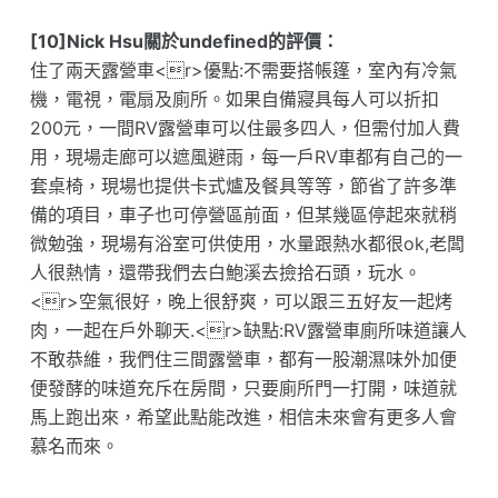
[10]Nick Hsu關於undefined的評價：
住了兩天露營車<r>優點:不需要搭帳篷，室內有冷氣
機，電視，電扇及廁所。如果自備寢具每人可以折扣
200元，一間RV露營車可以住最多四人，但需付加人費
用，現場走廊可以遮風避雨，每一戶RV車都有自己的一
套桌椅，現場也提供卡式爐及餐具等等，節省了許多準
備的項目，車子也可停營區前面，但某幾區停起來就稍
微勉強，現場有浴室可供使用，水量跟熱水都很ok,老闆
人很熱情，還帶我們去白鮑溪去撿拾石頭，玩水。
<r>空氣很好，晚上很舒爽，可以跟三五好友一起烤
肉，一起在戶外聊天.<r>缺點:RV露營車廁所味道讓人
不敢恭維，我們住三間露營車，都有一股潮濕味外加便
便發酵的味道充斥在房間，只要廁所門一打開，味道就
馬上跑出來，希望此點能改進，相信未來會有更多人會
慕名而來。