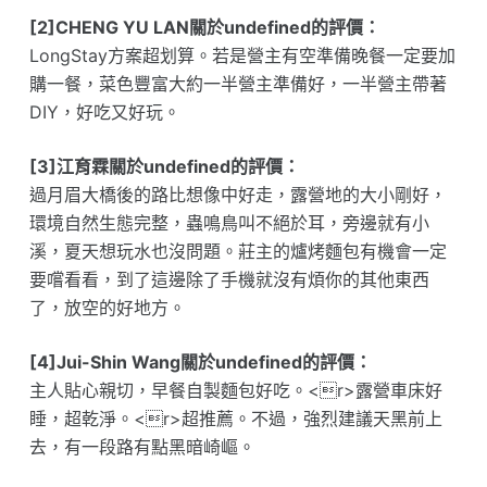
[2]CHENG YU LAN關於undefined的評價：
LongStay方案超划算。若是營主有空準備晚餐一定要加
購一餐，菜色豐富大約一半營主準備好，一半營主帶著
DIY，好吃又好玩。
[3]江育霖關於undefined的評價：
過月眉大橋後的路比想像中好走，露營地的大小剛好，
環境自然生態完整，蟲鳴鳥叫不絕於耳，旁邊就有小
溪，夏天想玩水也沒問題。莊主的爐烤麵包有機會一定
要嚐看看，到了這邊除了手機就沒有煩你的其他東西
了，放空的好地方。
[4]Jui-Shin Wang關於undefined的評價：
主人貼心親切，早餐自製麵包好吃。<r>露營車床好
睡，超乾淨。<r>超推薦。不過，強烈建議天黑前上
去，有一段路有點黑暗崎嶇。