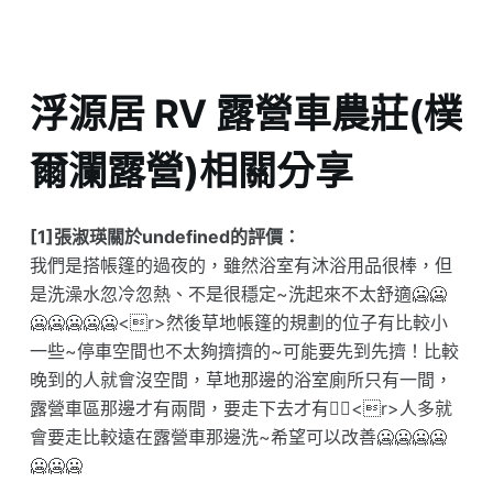
浮源居 RV 露營車農莊(樸
爾瀾露營)相關分享
[1]張淑瑛關於undefined的評價：
我們是搭帳篷的過夜的，雖然浴室有沐浴用品很棒，但
是洗澡水忽冷忽熱、不是很穩定~洗起來不太舒適🥶🥶
🥶🥶🥶🥶🥶<r>然後草地帳篷的規劃的位子有比較小
一些~停車空間也不太夠擠擠的~可能要先到先擠！比較
晚到的人就會沒空間，草地那邊的浴室廁所只有一間，
露營車區那邊才有兩間，要走下去才有😵‍💫<r>人多就
會要走比較遠在露營車那邊洗~希望可以改善🥶🥶🥶🥶
🥶🥶🥶