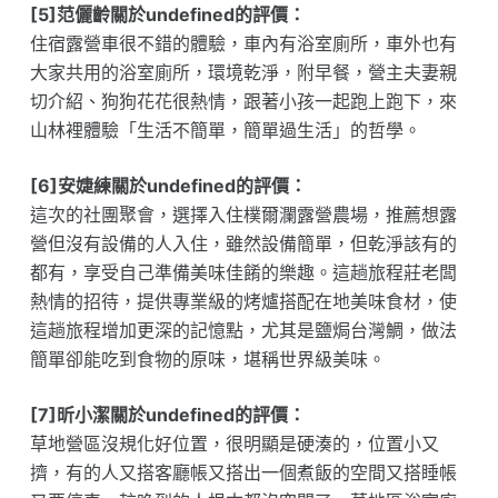
[5]范儷齡關於undefined的評價：
住宿露營車很不錯的體驗，車內有浴室廁所，車外也有
大家共用的浴室廁所，環境乾淨，附早餐，營主夫妻親
切介紹、狗狗花花很熱情，跟著小孩一起跑上跑下，來
山林裡體驗「生活不簡單，簡單過生活」的哲學。
[6]安婕練關於undefined的評價：
這次的社團聚會，選擇入住樸爾瀾露營農場，推薦想露
營但沒有設備的人入住，雖然設備簡單，但乾淨該有的
都有，享受自己準備美味佳餚的樂趣。這趟旅程莊老闆
熱情的招待，提供專業級的烤爐搭配在地美味食材，使
這趟旅程增加更深的記憶點，尤其是鹽焗台灣鯛，做法
簡單卻能吃到食物的原味，堪稱世界級美味。
[7]昕小潔關於undefined的評價：
草地營區沒規化好位置，很明顯是硬湊的，位置小又
擠，有的人又搭客廳帳又搭出一個煮飯的空間又搭睡帳