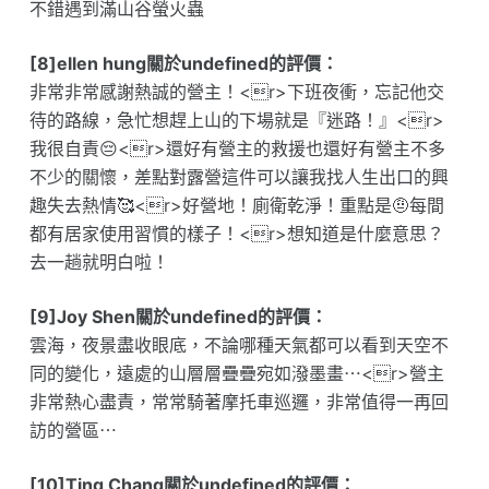
不錯遇到滿山谷螢火蟲
[8]ellen hung關於undefined的評價：
非常非常感謝熱誠的營主！<r>下班夜衝，忘記他交
待的路線，急忙想趕上山的下場就是『迷路！』<r>
我很自責😔<r>還好有營主的救援也還好有營主不多
不少的關懷，差點對露營這件可以讓我找人生出口的興
趣失去熱情🥰<r>好營地！廁衛乾淨！重點是🤨每間
都有居家使用習慣的樣子！<r>想知道是什麼意思？
去一趟就明白啦！
[9]Joy Shen關於undefined的評價：
雲海，夜景盡收眼底，不論哪種天氣都可以看到天空不
同的變化，遠處的山層層疊疊宛如潑墨畫⋯<r>營主
非常熱心盡責，常常騎著摩托車巡邏，非常值得一再回
訪的營區⋯
[10]Ting Chang關於undefined的評價：