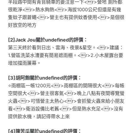
半段路中間有青苔騎車的要注意一下<r>營地 廁所都
很乾淨<r>熱水夠熱<r>海拔1000公尺但還是有幾
隻蚊子跟蒼蠅<r>營主也有提供蚊香使用<r>是個很
好放空的地方
[2]Jack Jou關於undefined的評價：
第三天終於看到日出、雲海、夜景&星空。<r>建議：
1.營區洗菜水漕要有簡易遮雨棚。<r>2.小木屋露台要
增加擋雨簾幕。
[3]胡阿飽關於undefined的評價：
⭐雨棚區一帳1200元<r>雨棚區的間隔很大<r>每帳
空間很大<r>營主很客氣<r>晚上八點有夜間導覽螢
火蟲<r>可惜營主太熱心<r>會抓螢火蟲來給小朋友
看<r>衛浴設備比老舊<r>但是熱水充足<r>沒有
提供飲水機，請記得帶水上來
[4]陳苦瓜關於undefined的評價：