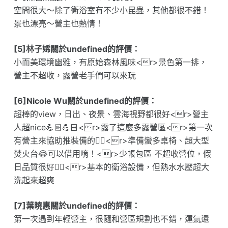
空間很大～除了衛浴室有不少小昆蟲，其他都很不錯！
景也漂亮～營主也熱情！
[5]林子㛓關於undefined的評價：
小而美環境幽雅，有原始森林風味<r>景色第一排，
營主不超收，露營老手們可以來玩
[6]Nicole Wu關於undefined的評價：
超棒的view，日出、夜景、雲海視野都很好<r>營主
人超nice💪🏻💪🏻<r>露了這麼多露營區<r>第一次
有營主來協助推裝備的👍🏻<r>準備蠻多桌椅、超大型
焚火台😂可以借用唷！<r>少帳包區 不超收營位，假
日品質很好👍🏻<r>基本的衛浴設備，但熱水水壓超大
洗起來超爽
[7]葉曉惠關於undefined的評價：
第一次遇到年輕營主，很隨和營區規劃也不錯，運氣還