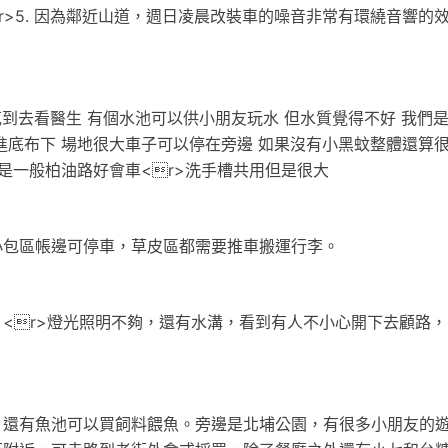
>5. 因為鄰近山道，週日凌晨改裝車的噪音非常有環繞音響的
苞到去看醫生 有個水池可以供小朋友玩水 但水質覺得不好 我們
進底布下 場地很大車子可以停在旁邊 如果沒有小黑蚊整體還算
是一般柏油路好會車<r>洗手槽共用但是很大
小包區帳邊可停車，草皮區都需要推車搬運行李。
<r>燈光照明不夠，還有水溝，看到有人不小心開下去顧路，
，還有魚池可以買飼料餵魚。旁邊是北埔公園，有很多小朋友的