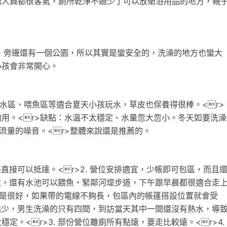
務人員都很客氣，廁所乾淨不過少了可以放衛浴用品的地方，親
，旁邊還有一個公園，所以其實是蠻安全的，洗澡的地方也蠻大
小孩會非常開心。
戲水區、喂魚區等適合夏天小孩玩水，草皮也保養得很棒。<r>
用。<r>缺點：水溫不太穩定、水量忽大忽小。冬天如要洗澡
流量的噪音。<r>整體來說還是推薦的。
路直接可以抵達。<r>2. 營位安排適宜，少帳即可包區，而且
頗大，還有水池可以餵魚，緊鄰河堤步道，下午跟早晨都很適合走
位置不是很好，如果帶的電線不夠長，包區內的帳篷搭設位置就會受
有點少，男生洗澡的只有四間，到訪當天其中一間還沒有熱水，導
。<r>3. 部份營位離廁所有點遠，要走比較遠。<r>4.