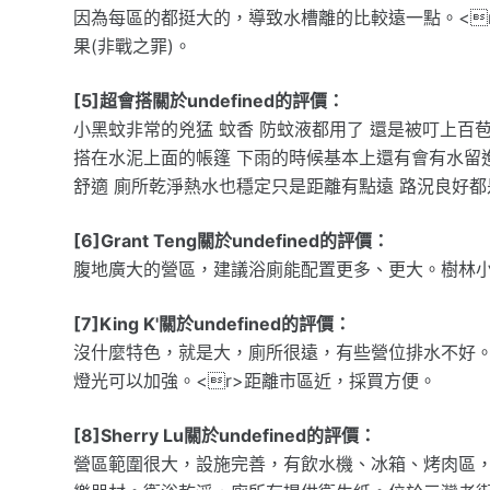
因為每區的都挺大的，導致水槽離的比較遠一點。<r
果(非戰之罪)。
[5]超會搭關於undefined的評價：
小黑蚊非常的兇猛 蚊香 防蚊液都用了 還是被叮上百
搭在水泥上面的帳篷 下雨的時候基本上還有會有水留
舒適 廁所乾淨熱水也穩定只是距離有點遠 路況良好都
[6]Grant Teng關於undefined的評價：
腹地廣大的營區，建議浴廁能配置更多、更大。樹林
[7]King K'關於undefined的評價：
沒什麼特色，就是大，廁所很遠，有些營位排水不好。
燈光可以加強。<r>距離市區近，採買方便。
[8]Sherry Lu關於undefined的評價：
營區範圍很大，設施完善，有飲水機、冰箱、烤肉區