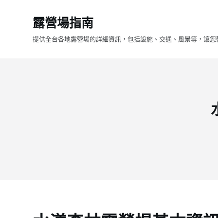
跳
露營場指南
至
主
提供全台各地露營場的詳細資訊，包括設施、交通、風景等，讓您
要
內
容