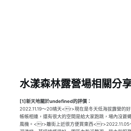
水漾森林露營場相關分
[1]新天地關於undefined的評價：
2022.11.19～20晴天<r>現在是冬天低海拔
帳帳相連，還有很大的空間是給大家跑跳，場內沒蒼蠅
風機。<r>離街上近很方便買東西<r>2022.11