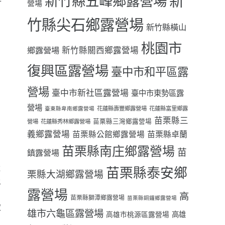
新
新竹縣五峰鄉露營場
子
營場
竹縣尖石鄉露營場
新竹縣橫山
桃園市
鄉露營場
新竹縣關西鄉露營場
復興區露營場
臺中市和平區露
營場
臺中市新社區露營場
臺中市東勢區露
營場
花蓮縣壽豐鄉露營場
花蓮縣富里鄉露
臺東縣卑南鄉露營場
苗栗縣三
苗栗縣三灣鄉露營場
營場
花蓮縣秀林鄉露營場
義鄉露營場
苗栗縣卓蘭
苗栗縣公館鄉露營場
苗栗縣南庄鄉露營場
苗
鎮露營場
還
苗栗縣泰安鄉
栗縣大湖鄉露營場
上
露營場
高
苗栗縣獅潭鄉露營場
苗栗縣銅鑼鄉露營場
致
雄市六龜區露營場
高雄
高雄市桃源區露營場