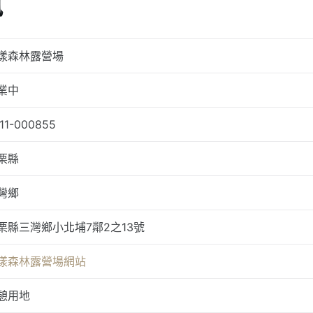
訊
漾森林露營場
業中
11-000855
栗縣
灣鄉
栗縣三灣鄉小北埔7鄰2之13號
漾森林露營場網站
憩用地