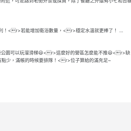
街附近，可走路到老街外食或採買，除了餐廳之外還有小七和台
利！<r>若能增加衛浴數量，<r>穩定水溫就更棒了！ …
園可以玩溜滑梯😃<r>這麼好的營區怎麼能不推😃<r>缺
有點少，滿帳的時候要排隊！<r>位子算給的滿充足~