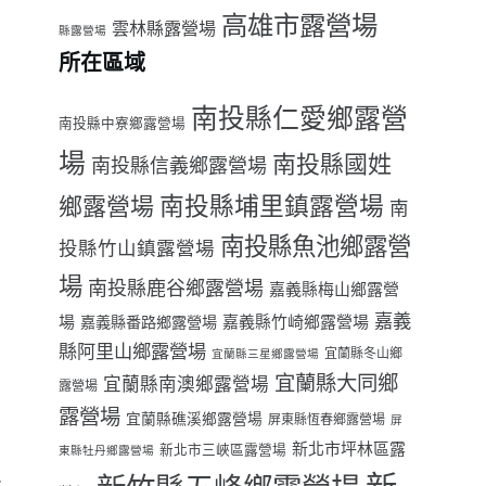
高雄市露營場
雲林縣露營場
縣露營場
所在區域
南投縣仁愛鄉露營
南投縣中寮鄉露營場
場
南投縣國姓
南投縣信義鄉露營場
南投縣埔里鎮露營場
鄉露營場
南
南投縣魚池鄉露營
投縣竹山鎮露營場
場
南投縣鹿谷鄉露營場
嘉義縣梅山鄉露營
嘉義
場
嘉義縣番路鄉露營場
嘉義縣竹崎鄉露營場
縣阿里山鄉露營場
宜蘭縣冬山鄉
宜蘭縣三星鄉露營場
宜蘭縣大同鄉
宜蘭縣南澳鄉露營場
露營場
露營場
宜蘭縣礁溪鄉露營場
屏東縣恆春鄉露營場
屏
新北市坪林區露
新北市三峽區露營場
東縣牡丹鄉露營場