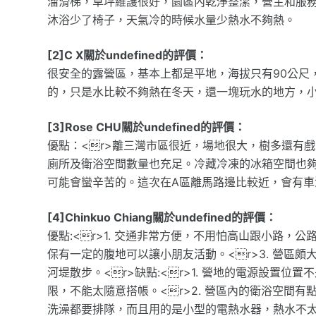
溜滑梯，草坪維護很好，園區內乾淨整潔，營主和服
沐浴少了椅子，天氣冷的時候水量少熱水不夠熱。
[2]C X關於undefined的評價：
很安全的露營區，基本上都是平地，海拔只有90公尺
的，只是水比較不夠熱在冬天，還一塊玩水的地方，
[3]Rose CHU關於undefined的評價：
優點：<r>離三灣市區很近，場地很大，樹多還有
廁所及衛浴空間數量也充足。冷藏冷凍的冰箱空間也夠
可能會蠻辛苦的。這次在A區離馬路邊比較近，會有車
[4]Chinkuo Chiang關於undefined的評價：
優點:<r>1. 交通非常方便，不用怕高山跟小路，公
保有一定的腹地可以讓小朋友活動。<r>3. 營區
河堤散步。<r>缺點:<r>1. 營地的電源設置
限，不能太隨意搭帳。<r>2. 營區內的衛浴空間
洗澡都要排隊，而且用的是小型的電熱水器，熱水不太穩定