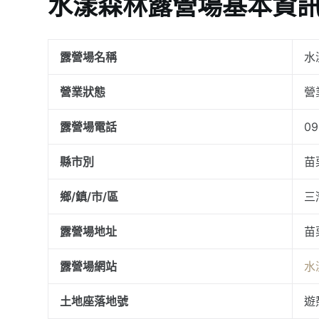
水漾森林露營場基本資
露營場名稱
水
營業狀態
營
露營場電話
09
縣市別
苗
鄉/鎮/市/區
三
露營場地址
苗
露營場網站
水
土地座落地號
遊