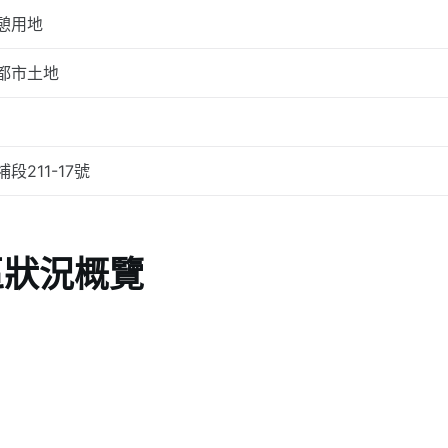
憩用地
都市土地
埔段211-17號
區狀況概覽