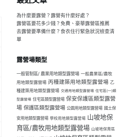
最近文章
為什麼要露營？露營有什麼好處？
露營區要花多少錢？免費、豪華露營區推薦
去露營要準備什麼？食衣住行緊急狀況檢查清
單
露營場類型
一般管制區/ 農業用地類型露營場
一般農業區/農牧
丙種建築用地類型露營場
用地類型露營場
乙
種建築用地類型露營場
交通用地類型露營場
住宅區(一)類
保安保護區類型露營
住宅區類型露營場
型露營場
場
保護區類型露營場
公園用地類型露營場
國土保
山坡地保
安用地類型露營場
學校用地類型露營場
育區/農牧用地類型露營場
山坡地保育區