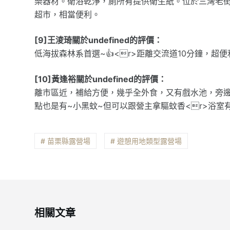
樂器材。衛浴乾淨，廁所有提供衛生紙。位於三灣老
超市，相當便利。
[9]王淩琦關於undefined的評價：
低海拔森林系首選~👍<r>距離交流道10分鐘，超便
[10]黃逢裕關於undefined的評價：
離市區近，補給方便，幾乎全外食，又有戲水池，旁邊公
點也是有~小黑蚊~但可以跟營主拿驅蚊香<r>浴室
# 苗栗縣露營場
# 遊憩用地類型露營場
相關文章