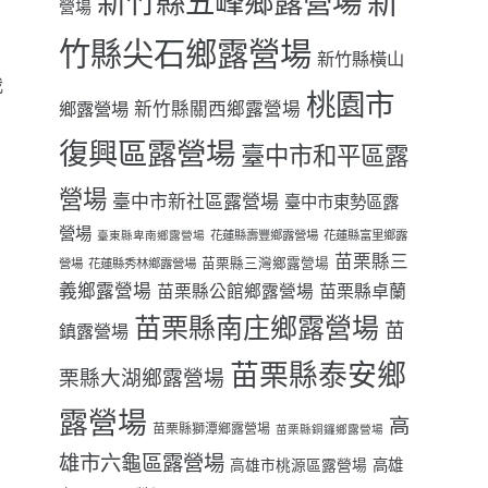
新
新竹縣五峰鄉露營場
營場
竹縣尖石鄉露營場
新竹縣橫山
我
桃園市
鄉露營場
新竹縣關西鄉露營場
復興區露營場
臺中市和平區露
營場
臺中市新社區露營場
臺中市東勢區露
營場
花蓮縣壽豐鄉露營場
花蓮縣富里鄉露
臺東縣卑南鄉露營場
苗栗縣三
苗栗縣三灣鄉露營場
營場
花蓮縣秀林鄉露營場
義鄉露營場
苗栗縣卓蘭
苗栗縣公館鄉露營場
苗栗縣南庄鄉露營場
苗
鎮露營場
苗栗縣泰安鄉
栗縣大湖鄉露營場
露營場
高
苗栗縣獅潭鄉露營場
苗栗縣銅鑼鄉露營場
雄市六龜區露營場
高雄
高雄市桃源區露營場