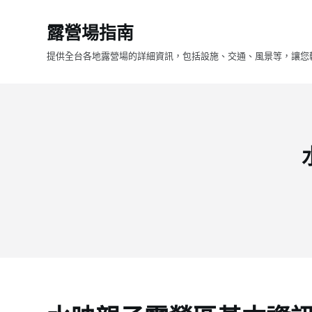
跳
露營場指南
至
主
提供全台各地露營場的詳細資訊，包括設施、交通、風景等，讓您
要
內
容