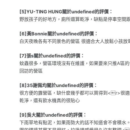
[5]YU-TING HUNG關於undefined的評價：
野放孩子的好地方，廁所還算乾淨，缺點是停車空間跟每
[6]黃Bonnie關於undefined的評價：
白天夜晚各有不同景色的營區 很適合大人放鬆小孩放
[7]張s關於undefined的評價：
蚊蟲很多，營區環境沒有在維護，如果要來只推A區
回訪的營區
[8]35謝佩均關於undefined的評價：
很方便的露營區，缺什麼幾乎都可以買得到<r>很
乾淨，還有飲水機真的很貼心
[9]吳大關於undefined的評價：
下雨草地有點泥，如果雨勢大的話不知道會不會積水。
圍的環境其實不是很好，垃圾場感覺很久沒有整理<