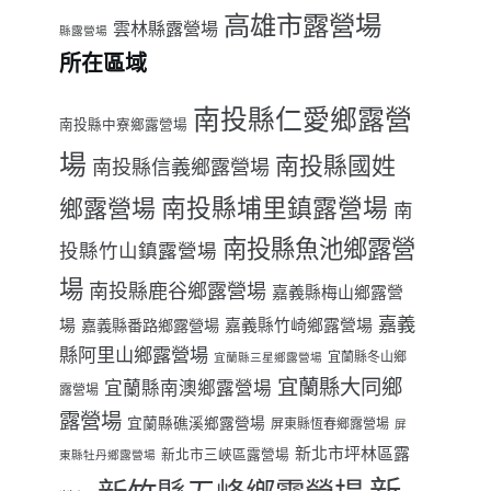
高雄市露營場
雲林縣露營場
縣露營場
所在區域
南投縣仁愛鄉露營
南投縣中寮鄉露營場
場
南投縣國姓
南投縣信義鄉露營場
南投縣埔里鎮露營場
鄉露營場
南
南投縣魚池鄉露營
投縣竹山鎮露營場
場
南投縣鹿谷鄉露營場
嘉義縣梅山鄉露營
嘉義
場
嘉義縣番路鄉露營場
嘉義縣竹崎鄉露營場
縣阿里山鄉露營場
宜蘭縣冬山鄉
宜蘭縣三星鄉露營場
宜蘭縣大同鄉
宜蘭縣南澳鄉露營場
露營場
>
露營場
宜蘭縣礁溪鄉露營場
屏東縣恆春鄉露營場
屏
新北市坪林區露
新北市三峽區露營場
東縣牡丹鄉露營場