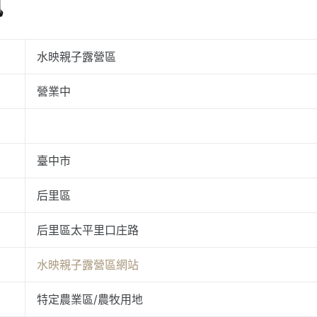
訊
水映親子露營區
營業中
臺中市
后里區
后里區太平里口庄路
水映親子露營區網站
特定農業區/農牧用地