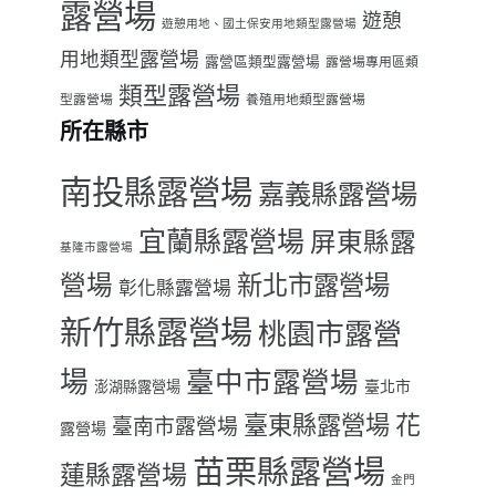
露營場
遊憩
遊憩用地、國土保安用地類型露營場
用地類型露營場
露營區類型露營場
露營場專用區類
類型露營場
型露營場
養殖用地類型露營場
所在縣市
南投縣露營場
嘉義縣露營場
宜蘭縣露營場
屏東縣露
基隆市露營場
營場
新北市露營場
彰化縣露營場
新竹縣露營場
桃園市露營
場
臺中市露營場
臺北市
澎湖縣露營場
臺東縣露營場
花
臺南市露營場
露營場
苗栗縣露營場
蓮縣露營場
金門