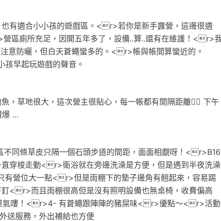
也有適合小小孩的遊戲區。<r>若你是新手露營，這邊很適
>營區廁所充足，因開五年多了，設備..算..還有在維護！<r>
要注意防曬，但白天蒼蠅蠻多的。<r>帳與帳間算蠻近的。
>小孩早起玩遊戲的聲音。
，草地很大，這次營主很貼心，每一帳都有間隔距離👍🏽 下午
爆 …
同區不同條草皮只隔一個石頭步道的間距，面面相覷呀！<r>B16
直穿梭走動<r>衛浴就在旁邊洗澡是方便，但是遇到半夜洗澡
0，只有營位大一點<r>但是雨棚下的墊子邊角有翹起來，容易踢
釘<r>而且雨棚很高但是沒有照明設備也無桌椅，收費偏高
氣嘍！<r>4- 有蒼蠅跟陣陣的豬屎味<r>優點～<r>活動
及外送服務，外出補給也方便