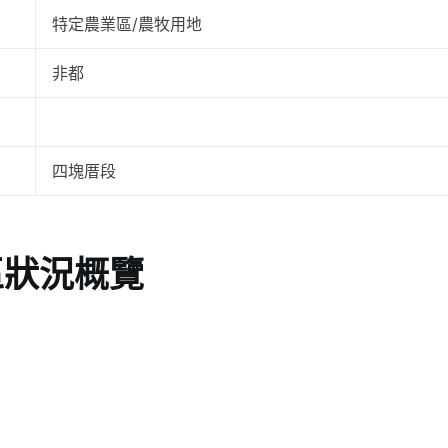
特定農業區/農牧用地
非都
四塊厝段
區狀況概覽