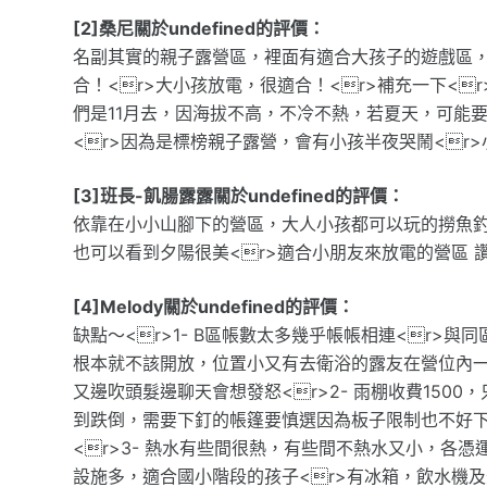
[2]桑尼關於undefined的評價：
名副其實的親子露營區，裡面有適合大孩子的遊戲區，
合！<r>大小孩放電，很適合！<r>補充一下<r
們是11月去，因海拔不高，不冷不熱，若夏天，可能
<r>因為是標榜親子露營，會有小孩半夜哭鬧<r
[3]班長-飢腸露露關於undefined的評價：
依靠在小小山腳下的營區，大人小孩都可以玩的撈魚釣魚
也可以看到夕陽很美<r>適合小朋友來放電的營區 讚
[4]Melody關於undefined的評價：
缺點～<r>1- B區帳數太多幾乎帳帳相連<r>與
根本就不該開放，位置小又有去衛浴的露友在營位內一
又邊吹頭髮邊聊天會想發怒<r>2- 雨棚收費150
到跌倒，需要下釘的帳篷要慎選因為板子限制也不好下
<r>3- 熱水有些間很熱，有些間不熱水又小，各憑運
設施多，適合國小階段的孩子<r>有冰箱，飲水機