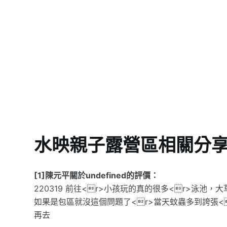
水映親子露營區相關分
[1]陳元平關於undefined的評價：
220319 前往<r>小孩玩的真的很多<r>泳池
如果是包區就沒這個問題了<r>當天蚊蟲多到誇張<
再去