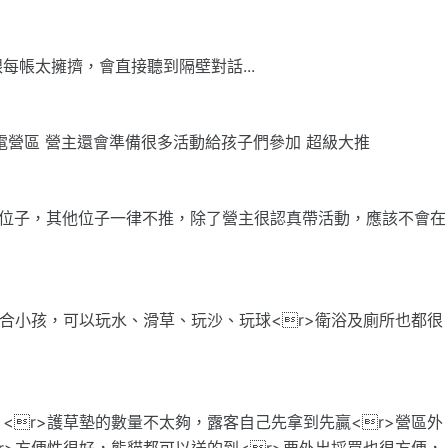
帳太擁擠，會直接聽到隔壁對話...
電營區 營主還會準備很多活動給孩子們參加 超級大推
的位子，其他位子一律不推，除了營主很認真帶活動，應該不會在
適合小孩，可以玩水、滑草、玩沙、玩球<r>衛浴及廁所也都很
<r>護草墊的數量不太夠，露客自己先拿到先贏<r>營區外
r>方便性很好，熊貓都可以送的到<r>要外出採買也很方便，