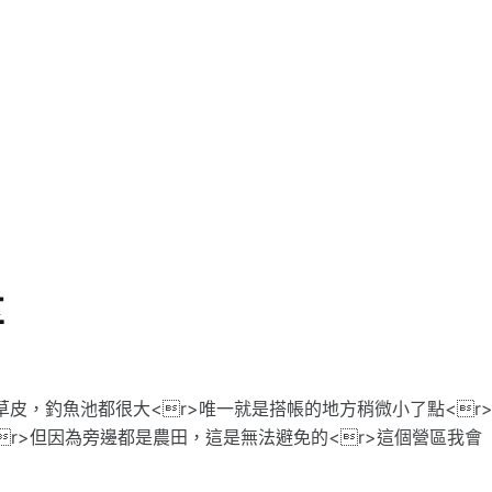
享
，大草皮，釣魚池都很大<r>唯一就是搭帳的地方稍微小了點<r
r>但因為旁邊都是農田，這是無法避免的<r>這個營區我會