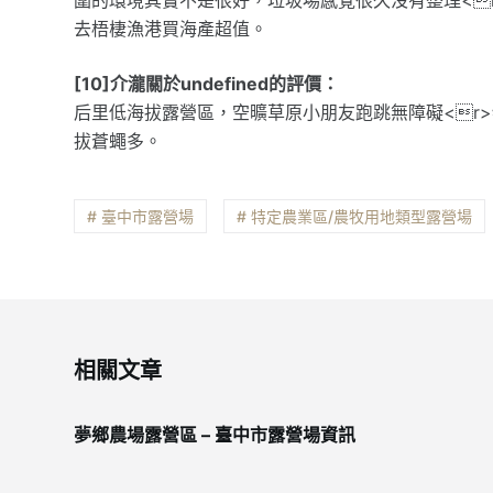
去梧棲漁港買海產超值。
[10]介瀧關於undefined的評價：
后里低海拔露營區，空曠草原小朋友跑跳無障礙<r
拔蒼蠅多。
# 臺中市露營場
# 特定農業區/農牧用地類型露營場
相關文章
夢鄉農場露營區 – 臺中市露營場資訊