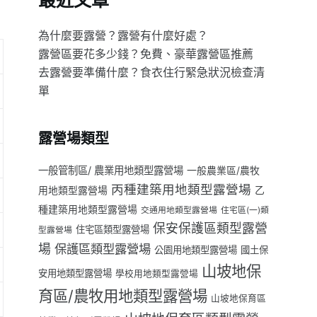
最近文章
為什麼要露營？露營有什麼好處？
露營區要花多少錢？免費、豪華露營區推薦
去露營要準備什麼？食衣住行緊急狀況檢查清
單
露營場類型
一般管制區/ 農業用地類型露營場
一般農業區/農牧
丙種建築用地類型露營場
用地類型露營場
乙
種建築用地類型露營場
交通用地類型露營場
住宅區(一)類
保安保護區類型露營
住宅區類型露營場
型露營場
場
保護區類型露營場
公園用地類型露營場
國土保
山坡地保
安用地類型露營場
學校用地類型露營場
育區/農牧用地類型露營場
山坡地保育區