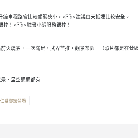
0分鐘車程路會比較顛簸狹小，<r>建議白天抵達比較安全。
很棒！<r>臉書小編服務很棒！
出前火燒雲，一次滿足，武界首推，觀景茶園！（照片都是在營
夜景，星空通通都有
縣仁愛鄉露營場