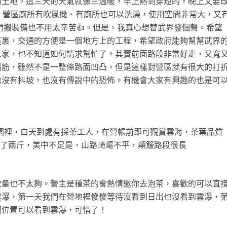
的土地。這三天的天氣就像三溫暖，早上熱到穿短的，晚上又要
。營區廁所有吹風機、有廁所也可以洗澡，使用空間非常大，又
們搬裝備也不用太辛苦👍。但是，我真心想替武界發個聲。希望
這裏，交通的方便是一個地方上的工程，希望政府能夠幫幫武界
人家，也不知道如何請求幫忙了。其實前面路段非常好走，又寬
腦筋，雖然不是一整條路面凹凸，但是這樣對營區就有很大的打
也沒有抖坡，也沒有傳說中的恐怖。有機會大家有興趣的也是可
茶園裡，白天到處有採茶工人，在營帳前即可觀賞雲海，茶葉品質
程買了兩斤，美中不足是，山路崎嶇不平，顛簸路段很長
數量也不太夠。營主是種茶的會熱情邀你去泡茶，喜歡的可以直
雲瀑，第一天我們在營地裡傻傻等待沒看到日出也沒看到雲瀑，
個位置可以看到雲瀑，可惜了！