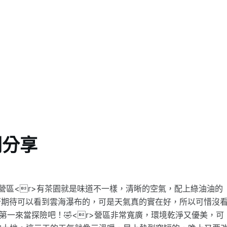
關分享
景露營區<r>有茶園就是味道不一樣，清晰的空氣，配上綠油油的
來帶著期待可以看到雲海瀑布的，可是天氣真的實在好，所以可惜沒
️<r>沒關係第一來當探險吧！🤣<r>營區非常寬廣，環境乾淨又優美，可