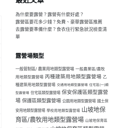
最近文章
為什麼要露營？露營有什麼好處？
露營區要花多少錢？免費、豪華露營區推薦
去露營要準備什麼？食衣住行緊急狀況檢查清
單
露營場類型
一般管制區/ 農業用地類型露營場
一般農業區/農牧
丙種建築用地類型露營場
用地類型露營場
乙
種建築用地類型露營場
交通用地類型露營場
住宅區(一)類
保安保護區類型露營
住宅區類型露營場
型露營場
場
保護區類型露營場
公園用地類型露營場
國土保
山坡地保
安用地類型露營場
學校用地類型露營場
育區/農牧用地類型露營場
山坡地保育區