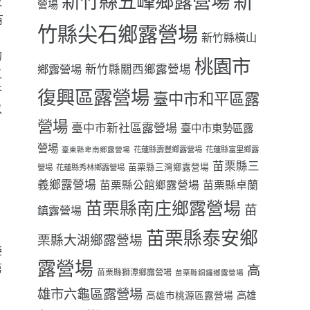
新
新竹縣五峰鄉露營場
改
營場
有
竹縣尖石鄉露營場
新竹縣橫山
的
桃園市
鄉露營場
新竹縣關西鄉露營場
又
折
復興區露營場
臺中市和平區露
以
營場
臺中市新社區露營場
臺中市東勢區露
營場
花蓮縣壽豐鄉露營場
花蓮縣富里鄉露
臺東縣卑南鄉露營場
苗栗縣三
苗栗縣三灣鄉露營場
營場
花蓮縣秀林鄉露營場
義鄉露營場
苗栗縣卓蘭
苗栗縣公館鄉露營場
苗栗縣南庄鄉露營場
苗
鎮露營場
苗栗縣泰安鄉
栗縣大湖鄉露營場
接
露營場
第
高
苗栗縣獅潭鄉露營場
苗栗縣銅鑼鄉露營場
雄市六龜區露營場
高雄
高雄市桃源區露營場