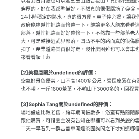
以看到日月潭也可以遙望玉山跟合歡山，真的好遼闊
穿厚的，好在我都準備好，不然真的很傷腦筋了😔
24小時穩定的熱水，真的很方便。車子停旁邊，讓我
政府能夠幫忙把路面修整一下，能讓更多人能來看看
部落，幫忙把路面好好整修一下，不然靠一些部落老
大，可是越接近武界部落，凹凸不平的路面真的很傷
扣了，產業道路其實很好走，沒什麼困難也可以會車
來看看喔！👍
[2]美雲唐關於undefined的評價：
空氣好景色優美，山不高1400多公尺，營區座落在
也不賴，一斤1800茶葉，不輸山下3000多的，回
[3]Sophia Tang關於undefined的評價：
場地設施比較老舊，跨年期間帳數多，浴室有點簡陋
跟他購買，可惜營主沒有告知在哪裡可以看到美麗的
二天一早看到一群吉普車開過茶園詢問之下才知道哪