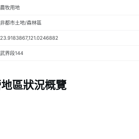
農牧用地
非都市土地/森林區
23.9183867,121.0246882
武界段144
營地區狀況概覽