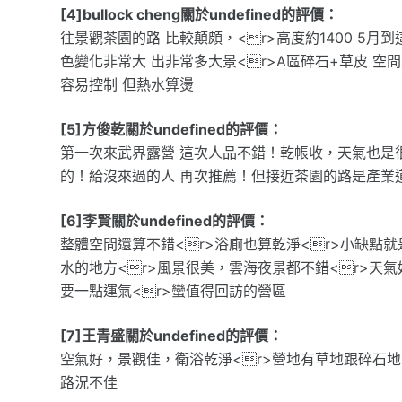
[4]bullock cheng關於undefined的評價：
往景觀茶園的路 比較顛頗，<r>高度約1400 5月到
色變化非常大 出非常多大景<r>A區碎石+草皮 空間
容易控制 但熱水算燙
[5]方俊乾關於undefined的評價：
第一次來武界露營 這次人品不錯！乾帳收，天氣也是
的！給沒來過的人 再次推薦！但接近茶園的路是產業
[6]李賢關於undefined的評價：
整體空間還算不錯<r>浴廁也算乾淨<r>小缺點就
水的地方<r>風景很美，雲海夜景都不錯<r>天氣
要一點運氣<r>蠻值得回訪的營區
[7]王青盛關於undefined的評價：
空氣好，景觀佳，衛浴乾淨<r>營地有草地跟碎石地
路況不佳