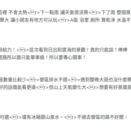
這裡 不會太熱<r>下一點雨 讓天氣很涼爽<r>下了雨 整個景
算大 讓小朋友有地方可以玩<r>A區 浴室 廁所 算乾淨 水溫不
很給力！<r>這次看到日出和雲海的景觀！真的只能說！棒棒
道路所以路只能單車過！所以要專心開車！
是數量比較少<r>營區排水不錯<r>遇到整晚大雨也沒什麼
好的話還能看更遠<r>但山上天氣變化大<r>想要有好景還
可選<r>還有冰箱跟山泉水。<r>不過去營區的路不好開，