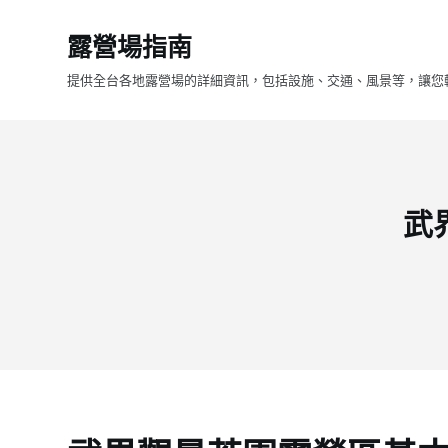
跳
露營場指南
至
主
提供全台各地露營場的詳細資訊，包括設施、交通、風景等，讓您
要
內
容
武