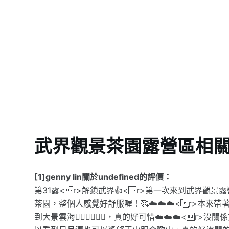
武界觀景茶園露營區相
[1]genny lin關於undefined的評價：
第31露<r>解鎖武界👍<r>第一次來到武界觀
茶園，整個人感覺好舒服喔！🥰☁️☁️☁️<r>本
到大景雲海😮‍💨😮‍💨😮‍💨，真的好可惜☁️☁️☁