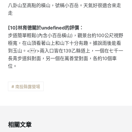
八卦山至高點的橫山，號稱小百岳。天氣好很適合來走
走
[10]林育德關於undefined的評價：
步道簡單輕鬆(內含小百岳橫山)，觀景台約100公尺視野
極寬，在山頂看著山上和山下十分有趣。據說雨後能看
到玉山。<r>兩入口皆在139乙縣道上，一個在七千一
長青步道斜對面，另一個在萬善堂對面，各約10個車
位。
# 南投縣露營場
相關文章