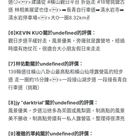
道🙄<r>建議從 #橫山觀日平台 折返走 #18彎挑鹽古
道 林相美展望也佳<r>➡️長青自行車道➡️清水岩寺➡️
清水岩停車場<r>大O一圈8.32km✌️
[6]KEVIN KUO關於undefined的評價：
觀日步道平緩好走，風景優美，旁邊就是露營地，經過
時還有炮仗花，很適合大小朋友假日來走走
[7]林佑勳關於undefined的評價：
139縣道往橫山八卦山最高點和橫山仙境露營區的短步
道 走一圈約15分鐘<r>一段接山湖步道 一段接長青自
行車道（挑戰）
[8]jy “darktrial”關於undefined的評價：
風景優美，步道沿途多為茶園或鳳梨園，制高點的風景
美不勝收，制高點旁還有一私人露營區，整理得很漂亮
[9]複雜的單純關於undefined的評價：