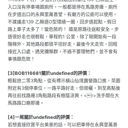
入口沒有停車場跟廁所，一般都是停在馬路旁邊，廁所
在步道出口的永興里萬善堂，有廟方的公廁可以使用，
不建議走139 乙縣道O型環繞一圈，回步道起點，假日
路上車子太多了！蠻危險的！ 還是原路往返較安全，步
道很好走也很輕鬆，單程約1 公里，除了剛開始有一段
階梯外，其他路段都很平坦好走，最後今天走完，回程
接近入口處，遇見獼猴群，不過不要理牠們，並不會有
事情跟危險！
[3]BOB116681關於undefined的評價：
輕鬆撿二等3角點，從有標示橫山仙境露營路口進，茶園
附近有3個停車位，一路平路好走，但很曬，到至高點後
再往前找路邊3角點路段有樹蔭涼爽。<r>洗手間在大
馬路路口廟那邊。
[4]一尾關於undefined的評價：
若想直接欣賞平台美景的話，可以把車停在永興里萬善