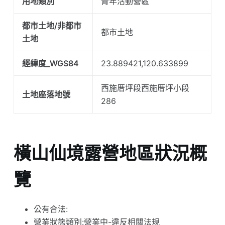
用地類別
青年活動營區
都市土地/非都市
都市土地
土地
經緯度_WGS84
23.889421,120.633899
西施厝坪段西施厝坪小段
土地座落地號
286
橫山仙境露營地區狀況概
覽
公有合法:
營業狀態類別:營業中-違反相關法規