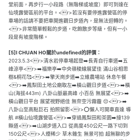
堂前面，再步行一小段路（無階梯或坡度）即可到達在
仙境露營區前的平台。<r>若沒有要停進露營區的停
車場的話請不要把車開進觀日步道內，是無法迴轉的。
<r>非常簡單輕鬆的步道，吃飽散步等級，但有一小
段是有坡度階梯。
[5]I CHUAN HO關於undefined的評價：
2023.5.3<r>清水岩停車場起登➡️長青自行車道➡️五
峰涼亭<r>➡️福樂亭➡️中央嶺稜線展望佳 滿山谷相思
樹&桐花🥰<r>➡️擎天崗步道➡️立維農場站 休息午餐
<r>➡️鳳梨田土地公廟取左➡️橫山觀日步道<r>➡️橫
山(海拔443m) 八卦山脈最高峰 小百岳 無展望<r>➡️
橫山觀日平台 展望視野絕佳 無奈空污霧霾 😔<r>➡️
八卦山至高點巨石 拍照留影<r>⭕️懶人可開車直達 導
航 #橫山仙境露營區<r>➡️穿過鳳梨田和茶園➡️接139
縣道<r>➡️山湖步道入口 從高度450公尺一路下切到
150公尺<r>人煙稀少 草木雜生 無景可拍 超無聊的步