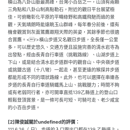
橫山為八卦山脈最高峰，台灣小百岳之一，山頂有兩顆
三角點和八卦山制高點勒石，附近的觀日平台展望極
佳，可俯瞰彰化平原的平疇綠野和高鐵飛馳而過的景
觀，天氣晴朗時能遠眺玉山群峰，每年春分前後，還有
機會觀賞到灰面鵟鷹遨翔天際的英姿，其餘季節也很適
合賞鷹。<r>橫山步道又名觀日步道，全長僅一公里
多，可以歷史悠久、交通方便且設施完善的清水岩寺為
出發點，經由長青自行車道（挑戰路線）、山湖步道上
下山，或是結合清水岩步道群中的觀音山、中央嶺步道
或挑鹽古道（十八彎）一起走，甚至更遠的猴探井步道
都能形成不同的環狀路線。此外，也可以選擇在串連各
步道的長青自行車道騎鐵馬上山、挑戰腿力；時間不夠
或有老弱同行者，亦可開車直抵139乙縣道上的登山口
輕鬆登頂賞景，是一條可長可短、可騎可走、老少咸宜
的小百岳步道。
[2]陳俊誠關於undefined的評價：
111.6.26（ 日） 步道的入口跟出口都在139 乙縣道上，