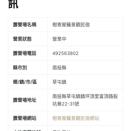
訊
露營場名稱
樹寄屋籬景觀民宿
營業狀態
營業中
露營場電話
492563802
縣市別
南投縣
鄉/鎮/市/區
草屯鎮
南投縣草屯鎮鎮坪頂里富頂路股
露營場地址
坑巷22-31號
露營場網站
樹寄屋籬景觀民宿網站