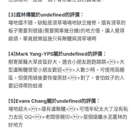
[3]庭林傳關於undefined的評價：
場地還不錯，缺點是滑草場場地缺乏維修，還有滑草的
板子需要到很遠(需要開車幾分鐘)的地方借，讓人覺得
麻煩，畢竟遊樂設施只有鞦韆與滑草場啊
[4]Mark Yang-YPS關於undefined的評價：
樹寄屋籬大草皮區好大，適合小朋友跑跑跳跳<r>大
型盪鞦韆很受小朋友歡迎<r>人數少時，可使用雨棚
區，但使用過後要恢復原狀<r>對了，會怕蚊子的人
要記得帶防蚊液
[5]Evans Chang關於undefined的評價：
場地超大<r>還有盪鞦韆<r>可惜年紀太大了沒有恥
力去玩 QQ<r>老闆很親切<r>是個遠離水泥叢林的
好地方