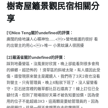
樹寄屋籬景觀民宿相關分
享
[1]Nico Teng關於undefined的評價：
廣闊的綠地讓人心曠神怡……<r>營地維護的很好 看
的出營主的用心<r>唯一 小黑蚊讓人很困擾
[2]羅滿雀關於undefined的評價：
踩到地壘營區，沒風景好欣賞，晚上卻能看到很多會飛
的蟑螂，超恐怖的 ！滑草區的斜坡太陡，有人還因此受
傷，還發現原來營主是藏鏡人，我們待了3天2夜也沒看
到營主，只有管理員，晚上6點就下班了，沒人留營看
守，巨石迷宮裡的雜草都比巨石還高了！線上訂位已全
額付清，但到了現場搭好天幕才被告知要加價，因為使
用的位子不能超過3X3，這兩顆是要給管理員的，因為
他很親切，這是一個不會想要在去的露營區。