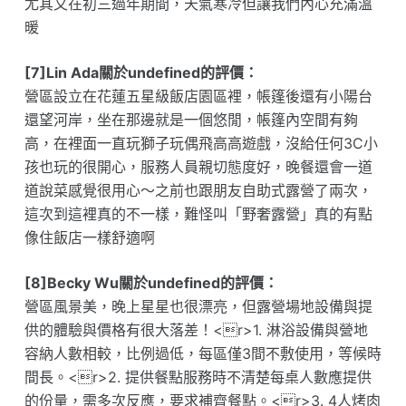
尤其又在初三過年期間，天氣寒冷但讓我們內心充滿溫
暖
[7]Lin Ada關於undefined的評價：
營區設立在花蓮五星級飯店園區裡，帳篷後還有小陽台
還望河岸，坐在那邊就是一個悠閒，帳篷內空間有夠
高，在裡面一直玩獅子玩偶飛高高遊戲，沒給任何3C小
孩也玩的很開心，服務人員親切態度好，晚餐還會一道
道說菜感覺很用心～之前也跟朋友自助式露營了兩次，
這次到這裡真的不一樣，難怪叫「野奢露營」真的有點
像住飯店一樣舒適啊
[8]Becky Wu關於undefined的評價：
營區風景美，晚上星星也很漂亮，但露營場地設備與提
供的體驗與價格有很大落差！<r>1. 淋浴設備與營地
容納人數相較，比例過低，每區僅3間不敷使用，等候時
間長。<r>2. 提供餐點服務時不清楚每桌人數應提供
的份量，需多次反應，要求補齊餐點。<r>3. 4人烤肉