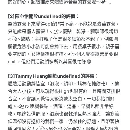
的好開心，超級推薦來體驗這奢華的露營喔～🏕️ …
[2]陳心怡關於undefined的評價：
整體露營下來覺得cp值非常不高，不能說是豪華露營，
只能說是懶人露營！<r>優點：乾淨、體驗師很親切
<r>缺點：主打親子但是很多細節都不親子，例如圍
欄很危險小小孩可能會掉下去，用餐桌子很小，親子需
要空間的，女神帳篷很擁擠<r>個人覺得露營是要很
chill，但他們活動頗多所以其實很忙碌😂
[3]Tammy Huang關於undefined的評價：
體驗活動動靜皆宜（泡泡、絹印、烤棉花糖餅乾），適
合大人小孩，可以玩得很High也很有趣，且時間安排很
合宜，不會讓人覺得太緊湊或太空白，一切都恰到好
處。<r>晚餐餐點、酒類、湯品、早餐也都非常好
吃，帳篷設備舒服，浴廁也很乾淨且熱水強大！讓寒流
低溫卻沒有退訂的我們一家，仍然住的舒適，且帶著快
樂回憶回家！<r>另外也必須要說，服務人員都很體