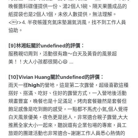
晚餐醬料碟僅提供一份、湯2個人1碗、隔天果醬成品的
紙提袋也是2個人1個，未依人數提供，無法理解。
<r>4. 半夜帳篷充氣床墊漏氣消風，找不到工作人員
協助。
[9]林湘耘關於undefined的評價：
服務親切周到，活動很有趣～白天及黃昏的風景超
美！！大人小孩都很開心😄 …
[10]Vivian Huang關於undefined的評價：
雨天一樣𝗵𝗶𝗴𝗵的營地，這是第二次露營，超級喜歡這種
搭好、搭滿、吃好、住好的露營方式，一入營地後活動
規畫豐富，晚餐也是十足滿足，烤肉套餐雖然是套餐但
飽足感像是吃到飽的感受，一點都不馬虎小氣,個人覺得
白天風景優美，夜色更是迷人，非常適合親子露營,大大
推薦全家大小一起來，聽說還有企業包場的專案，員工
旅遊的團建活動也非常適合~謝謝工作人員悉心熱情的