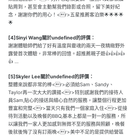
貼周到，甚至會主動幫我們錄影或合照，留下美好紀
念，謝謝你們的用心！<r>五星推薦客泊樂🌟🌟🌟🌟
🌟
[4]Sinyi Wang關於undefined的評價：
謝謝體驗師們給了好有溫度與靈魂的兩天一夜精緻野外
露營首次體驗，非常棒的回憶。超推薦親子遊👍👍👍👍
👍 …
[5]Skyler Lee關於undefined的評價：
整體來說都非常的棒<r>必須給Sam、Sandy、
Taylor再一次大大的讚揚<r>特別感謝我們的接待人
員Sam,貼心的接送與細心自然的服務，讓整個行程更加
豐富和完整<r>當天只有我們一個家庭入住<r>從接
待到活動以及晚餐的BBQ,基本上都是一對一的服務，所
以讓我們一家人更加感到無微不至的服務與照顧，晚餐
後就後悔了沒有訂兩晚<r>美中不足的是提供給營區