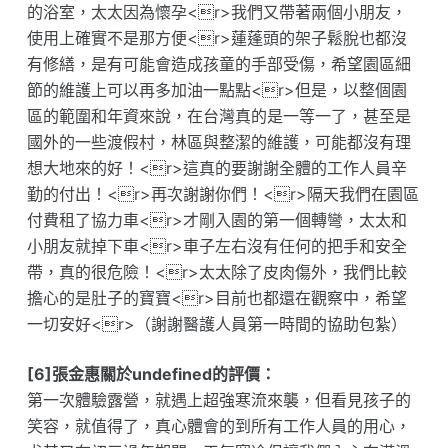
的浴室，太太因為懷孕<r>我們又帶著兩個小朋友，
使用上確實不是那方便<r>蓮蓬頭的架子鬆脫也都沒
有修繕，是有可能會造成孩童的手部受傷，希望園區細
節的維護上可以再多加油一點點<r>但是，以整個園
區的範圍和年資來說，在台灣真的是一等一了，甚至是
國外的一些渡假村，林區與整潔的維護，可能都沒有理
想大地來的好！<r>這真的要謝謝全體的工作人員辛
勤的付出！<r>再次謝謝你們！<r>隔天我們在園區
付費租了協力車<r>才剛入園的第一個轉彎，太太和
小朋友就掉下車<r>車子左右沒有任何的把手和安全
帶，真的很危險！<r>太太除了皮肉傷外，我們比較
擔心的是肚子的寶寶<r>目前也都還在觀察中，希望
一切安好<r>（謝謝醫護人員第一時間的協助包紮）
[6]張金惠關於undefined的評價：
第一次體驗露營，就遇上超強寒流來襲，但看見孩子的
笑容，就值得了，真心體會的到所有工作人員的用心，