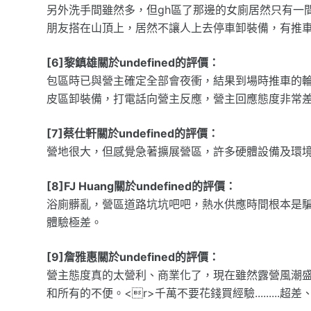
另外洗手間雖然多，但gh區了那邊的女廁居然只有一
朋友搭在山頂上，居然不讓人上去停車卸裝備，有推
[6]黎鎮雄關於undefined的評價：
包區時已與營主確定全部會夜衝，結果到場時推車的
皮區卸裝備，打電話向營主反應，營主回應態度非常
[7]蔡仕軒關於undefined的評價：
營地很大，但感覺急著擴展營區，許多硬體設備及環
[8]FJ Huang關於undefined的評價：
浴廁髒亂，營區道路坑坑吧吧，熱水供應時間根本是
體驗極差。
[9]詹雅惠關於undefined的評價：
營主態度真的太營利、商業化了，現在雖然露營風潮
和所有的不便。<r>千萬不要花錢買經驗.........超