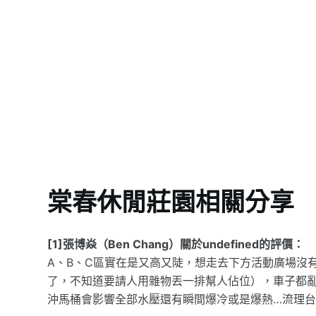
棠春休閒莊園相關分享
[1]張博焱（Ben Chang）關於undefined的評價：
A、B、C區實在是又高又陡，想走去下方活動廣場沒
了，不知道要請人用雜物丟一排幫人佔位），車子都亂
沖馬桶會影響全部水壓還有瞬間爆冷或是爆熱…流理