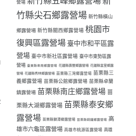
新
新竹縣五峰鄉露營場
營場
竹縣尖石鄉露營場
新竹縣橫山
桃園市
鄉露營場
新竹縣關西鄉露營場
復興區露營場
臺中市和平區露
營場
臺中市新社區露營場
臺中市東勢區露
到
營場
花蓮縣壽豐鄉露營場
花蓮縣富里鄉露
臺東縣卑南鄉露營場
苗栗縣三
苗栗縣三灣鄉露營場
營場
花蓮縣秀林鄉露營場
義鄉露營場
苗栗縣卓蘭
苗栗縣公館鄉露營場
苗栗縣南庄鄉露營場
苗
鎮露營場
皮
苗栗縣泰安鄉
栗縣大湖鄉露營場
露營場
高
苗栗縣獅潭鄉露營場
苗栗縣銅鑼鄉露營場
雄市六龜區露營場
高雄
高雄市桃源區露營場