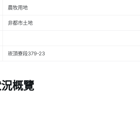
農牧用地
非都市土地
崁頂寮段379-23
狀況概覽