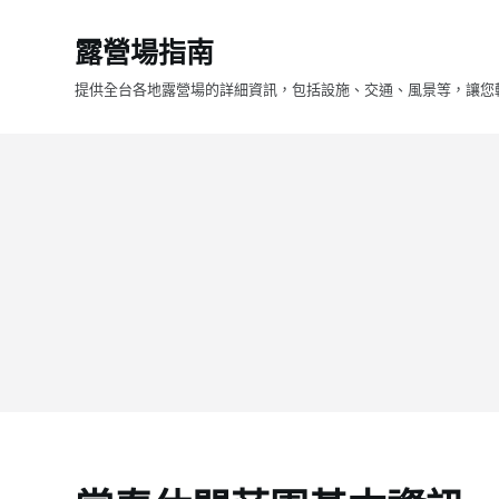
跳
露營場指南
至
主
提供全台各地露營場的詳細資訊，包括設施、交通、風景等，讓您
要
內
容