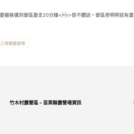
要搬裝備到營區要走20分鐘<r>很不體諒。營區旁明明就有畫
縣三灣鄉露營場
竹木村露營區 – 苗栗縣露營場資訊