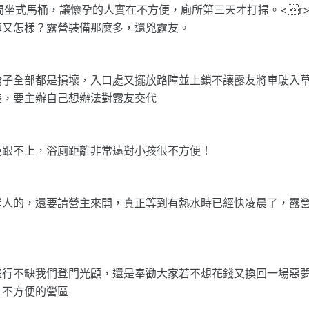
間坐式馬桶，讓懷孕的人實在不方便，廁所第三天才打掃。<r
車又怎樣？露營裝備那麼多，還兇露友。
輪子全部都是損壞，入口處又擺放路障並上鎖不讓露友將車駛入
差，要主辦自己想辦法對露友交代
境跟不上，浴廁距離非常遠對小孩很不方便！
騙人的，還要請營主來開，真正等到有熱水時已經快凌晨了，露
盛行不缺我們登門光顧，還是奉勸大家若不想花錢又換回一場惡
差、不方便的營區