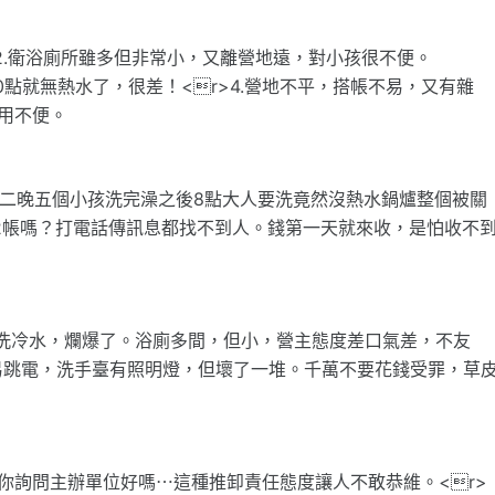
>2.衛浴廁所雖多但非常小，又離營地遠，對小孩很不便。
但10點就無熱水了，很差！<r>4.營地不平，搭帳不易，又有雜
使用不便。
第二晚五個小孩洗完澡之後8點大人要洗竟然沒熱水鍋爐整個被關
12帳嗎？打電話傳訊息都找不到人。錢第一天就來收，是怕收不
洗，都是洗冷水，爛爆了。浴廁多間，但小，營主態度差口氣差，不友
易跳電，洗手臺有照明燈，但壞了一堆。千萬不要花錢受罪，草
回你詢問主辦單位好嗎⋯這種推卸責任態度讓人不敢恭維。<r>