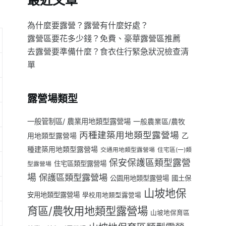
最近文章
為什麼要露營？露營有什麼好處？
露營區要花多少錢？免費、豪華露營區推薦
去露營要準備什麼？食衣住行緊急狀況檢查清
單
露營場類型
一般管制區/ 農業用地類型露營場
一般農業區/農牧
丙種建築用地類型露營場
用地類型露營場
乙
種建築用地類型露營場
交通用地類型露營場
住宅區(一)類
保安保護區類型露營
住宅區類型露營場
型露營場
場
保護區類型露營場
公園用地類型露營場
國土保
山坡地保
安用地類型露營場
學校用地類型露營場
育區/農牧用地類型露營場
山坡地保育區