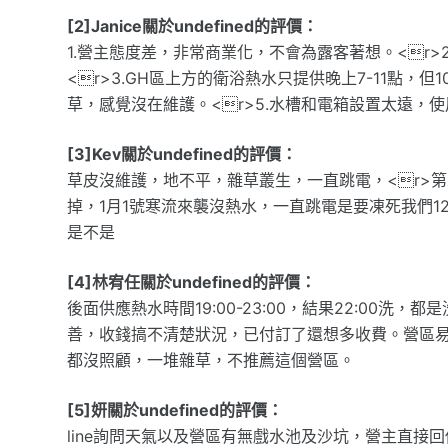
[2]Janice關於undefined的評價：
1.營主態度差，非常商業化，不會為露客著想。<r
<r>3.GH區上方的衛浴熱水只提供晚上7-11點，
草，感覺沒在維護。<r>5.水槽和電箱設置太遠，
[3]Kev關於undefined的評價：
草皮沒維護，地不平，雜草叢生，一直跳電，<r>
掉，1月1號寒流來襲沒熱水，一直跳電是要凍死我們
是不是
[4]林宥任關於undefined的評價：
後面供應熱水時間19:00-23:00，結果22:00
善，收錢搞不清楚狀況，已付訂了還想多收費。營區
都沒照顧，一堆雜草，不推薦這個營區。
[5]妍關於undefined的評價：
line詢問天氣以及營區有無戲水池及沙坑，營主直接