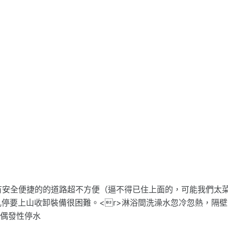
有安全便捷的的道路超不方便（逼不得已住上面的，可能我們太
停要上山收卸裝備很困難。<r>淋浴間洗澡水忽冷忽熱，隔壁
台偶發性停水