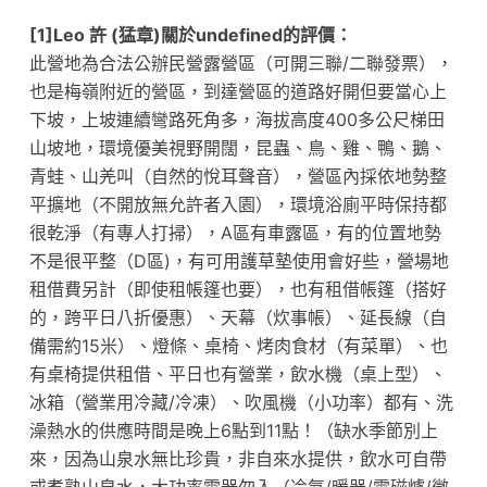
[1]Leo 許 (猛章)關於undefined的評價：
此營地為合法公辦民營露營區（可開三聯/二聯發票），
也是梅嶺附近的營區，到達營區的道路好開但要當心上
下坡，上坡連續彎路死角多，海拔高度400多公尺梯田
山坡地，環境優美視野開闊，昆蟲、鳥、雞、鴨、鵝、
青蛙、山羌叫（自然的悅耳聲音），營區內採依地勢整
平擴地（不開放無允許者入園），環境浴廁平時保持都
很乾淨（有專人打掃），A區有車露區，有的位置地勢
不是很平整（D區)，有可用護草墊使用會好些，營場地
租借費另計（即使租帳篷也要），也有租借帳篷（搭好
的，跨平日八折優惠）、天幕（炊事帳）、延長線（自
備需約15米）、燈條、桌椅、烤肉食材（有菜單）、也
有桌椅提供租借、平日也有營業，飲水機（桌上型）、
冰箱（營業用冷藏/冷凍）、吹風機（小功率）都有、洗
澡熱水的供應時間是晚上6點到11點！（缺水季節別上
來，因為山泉水無比珍貴，非自來水提供，飲水可自帶