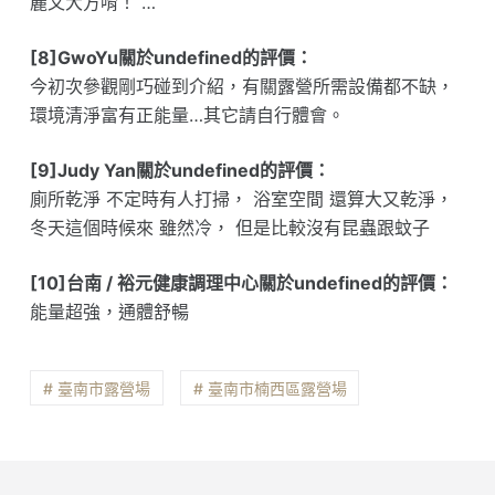
麗又大方唷！ …
[8]GwoYu關於undefined的評價：
今初次參觀剛巧碰到介紹，有關露營所需設備都不缺，
環境清淨富有正能量…其它請自行體會。
[9]Judy Yan關於undefined的評價：
廁所乾淨 不定時有人打掃， 浴室空間 還算大又乾淨，
冬天這個時候來 雖然冷， 但是比較沒有昆蟲跟蚊子
[10]台南 / 裕元健康調理中心關於undefined的評價：
能量超強，通體舒暢
# 臺南市露營場
# 臺南市楠西區露營場