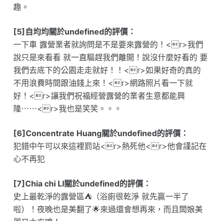
趣。
[5]自均均關於undefined的評價：
一下車 露營業者就詢問是不是要來露營的！<r>我們
說只是來看看 就一直驅趕我們離開！說沒什麼好看的 要
我們去底下的公園走走就好！！<r>如果好奇的真的
不用浪費時間跟油錢上來！<r>網路照片看一下就
好！<r>讓我們祝福經營露營的業者生意都能興
隆⋯⋯<r>我也是笑笑。。。
[6]Concentrate Huang關於undefined的評價：
犯錯中午可以來這裡罰站<r>熱死他<r>他會謹記在
心不再犯
[7]Chia chi LI關於undefined的評價：
史上最乾淨的露營區⛺️（浴廁很乾淨 就先贏一半了
啦）！夜晚也是美翻了🌟來過還會想再來，而且闆娘美