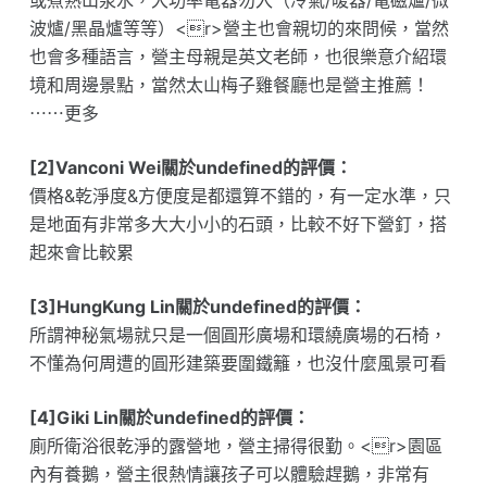
或煮熟山泉水，大功率電器勿入（冷氣/暖器/電磁爐/微
波爐/黑晶爐等等）<r>營主也會親切的來問候，當然
也會多種語言，營主母親是英文老師，也很樂意介紹環
境和周邊景點，當然太山梅子雞餐廳也是營主推薦！
⋯⋯更多
[2]Vanconi Wei關於undefined的評價：
價格&乾淨度&方便度是都還算不錯的，有一定水準，只
是地面有非常多大大小小的石頭，比較不好下營釘，搭
起來會比較累
[3]HungKung Lin關於undefined的評價：
所謂神秘氣場就只是一個圓形廣場和環繞廣場的石椅，
不懂為何周遭的圓形建築要圍鐵籬，也沒什麼風景可看
[4]Giki Lin關於undefined的評價：
廁所衛浴很乾淨的露營地，營主掃得很勤。<r>園區
內有養鵝，營主很熱情讓孩子可以體驗趕鵝，非常有