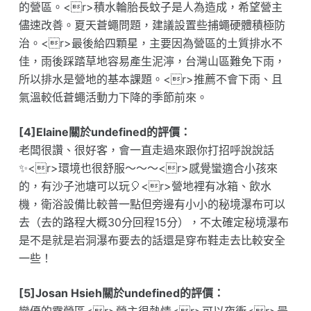
的營區。<r>積水輪胎長蚊子是人為造成，希望營主
儘速改善。夏天蒼蠅問題，建議設置些捕蠅硬體積極防
治。<r>最後給四顆星，主要因為營區的土質排水不
佳，雨後踩踏草地容易產生泥濘，台灣山區難免下雨，
所以排水是營地的基本課題。<r>推薦不會下雨、且
氣溫較低蒼蠅活動力下降的季節前來。
[4]Elaine關於undefined的評價：
老闆很讚、很好客，會一直走過來跟你打招呼說說話
✨<r>環境也很舒服～～～<r>感覺蠻適合小孩來
的，有沙子池塘可以玩🎈<r>營地裡有冰箱、飲水
機，衛浴設備比較普一點但旁邊有小小的秘境瀑布可以
去（去的路程大概30分回程15分），不太確定秘境瀑布
是不是就是岩洞瀑布要去的話還是穿布鞋走去比較安全
一些！
[5]Josan Hsieh關於undefined的評價：