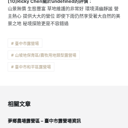
[10]Ricky Chen關於undefined的評價：
山景無價 生態豐富 草地維護的非常好 環境清幽靜謐 營
主熱心 提供大大的營位 即使下雨仍然享受著大自然的美
景之地 秘境探險更是不容錯過
# 臺中市露營場
# 山坡地保育區/農牧用地類型露營場
# 臺中市和平區露營場
相關文章
夢鄉農場露營區 – 臺中市露營場資訊