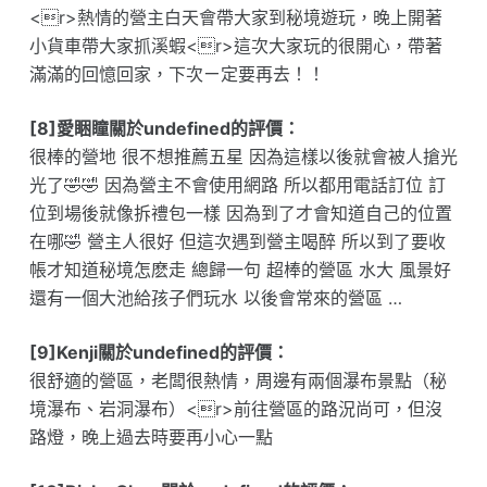
<r>熱情的營主白天會帶大家到秘境遊玩，晚上開著
小貨車帶大家抓溪蝦<r>這次大家玩的很開心，帶著
滿滿的回憶回家，下次ㄧ定要再去！！
[8]愛睏瞳關於undefined的評價：
很棒的營地 很不想推薦五星 因為這樣以後就會被人搶光
光了🤣🤣 因為營主不會使用網路 所以都用電話訂位 訂
位到場後就像拆禮包一樣 因為到了才會知道自己的位置
在哪🤣 營主人很好 但這次遇到營主喝醉 所以到了要收
帳才知道秘境怎麽走 總歸一句 超棒的營區 水大 風景好
還有一個大池給孩子們玩水 以後會常來的營區 …
[9]Kenji關於undefined的評價：
很舒適的營區，老闆很熱情，周邊有兩個瀑布景點（秘
境瀑布、岩洞瀑布）<r>前往營區的路況尚可，但沒
路燈，晚上過去時要再小心一點