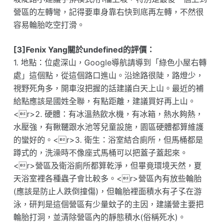
營區的左轉彎，記得要車身靠右快到底再左轉，不然很
容易輪胎吃空打滑。
[3]Fenix Yang關於undefined的評價：
1. 地點：位處深山，Google導航請導到「綠色小屋右轉
處」這個點，從這個路口進山。沿途路很陡，路燈少，
視野死角多，開車沒把握的話建議白天上山。最近的補
給點應該是國姓全聯，有點距離，建議買好再上山。
<r>2. 硬體：有冰溫熱飲水機，有冰箱，熱水夠熱，
水壓強，有鞦韆跟水池等兒童設施，園區硬體都算維護
的蠻好的。<r>3. 衛生：浴室結合廁所，但馬桶都是
蹲式的，洗澡時不像座式馬桶可以把蓋子蓋起來。
<r>營區及衛浴廁所都算乾淨，但畢竟環境天然，夏
天浴室裡各種蟲子會比較多。<r>營區內有放些輪胎
(應該是防止人跌倒撞傷)，但輪胎裡面積水有孑孓在游
泳，研判是這個營區有少量蚊子的主因，建議營主要把
輪胎打洞，並清除營區內的靜態積水(俗稱死水)。