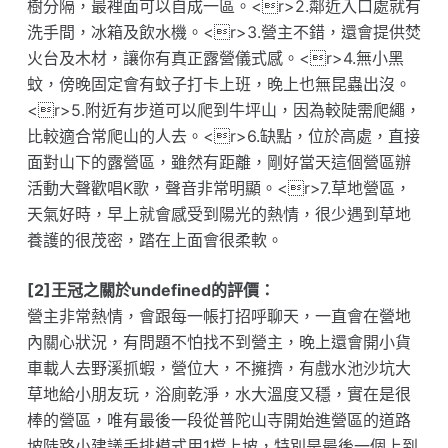
樹分隔，最裡面可以自成一區。<r>2.鄰近入口處就有
洗手間，冰箱及飲水機。<r>3.營主不錯，還會提供焚
火台及木材，讓你有真正露營儀式感。<r>4.無小黑
蚊，傍晚固定會有蚊子打卡上班，晚上也無昆蟲出沒。
<r>5.附近有步道可以爬到牛坪山，因為較陡需爬繩，
比較適合常爬山的人去。<r>6.缺點，位於高處，直接
面對山下的露營區，雖然有距離，剛好當天這個營區辦
活動大聲歡唱K歌，聲音非常明顯。<r>7.草地營區，
天氣好時，早上就會感受到陽光的熱情，很少遇到草地
養護的很茂密，踏在上面會很柔軟。
[2]王冠之關於undefined的評價：
營主非常熱情，會跟每一帳打招呼聊天，一直會在營地
內關心狀況，有問題不怕找不到營主，晚上還會開小貨
車載人去野溪抓蝦，營位大，不擁擠，有戲水池沙坑大
草地給小朋友玩，浴廁乾淨，水大溫度又穩，實在是很
棒的營區，唯有最後一段從普陀山寺開始進營區的道路
坡陡路小建議手排模式用1檔上坡，特別是最後一個上到