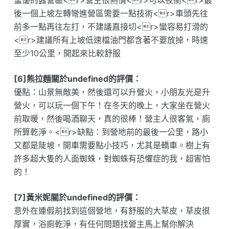
蠻優的露營區<r>營主很熱情<r>可以夜衝<r>最
後一個上坡左轉彎進營區需要一點技術<r>車頭先往
前多一點再往左打，不建議直接切<r>蠻容易打滑的
<r>建議所有上坡低速檔油門都含著不要放掉，時速
至少10公里，開起來比較舒服
[6]熊拉麵關於undefined的評價：
優點：山景無敵美，然後還可以升營火，小朋友光是升
營火，可以玩一個下午！在冬天的晚上，大家坐在營火
前取暖，然後喝酒聊天，真的很棒！營主人很客氣，廁
所算乾淨。<r>缺點：到營地前的最後一公里，路小
又都是陡坡，開車需要點小技巧，尤其是轎車。樹上有
許多超大隻的人面蜘蛛，對蜘蛛有恐懼症的我，超害怕
的！
[7]黃米妮關於undefined的評價：
意外在連假前找到這個營地，有舒服的大草皮，草皮很
厚實，浴廁乾淨，有任何問題找營主馬上幫你解決