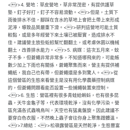
<r>4. 營地：草皮營地，草非常茂密，有提供護草
墊。釘子好打，釘子不容易滑動。<r>但是，土質下
雨後排水不佳，腳踩在含水的草地上會把土帶上來形成
泥濘，導致品質嚴重下滑。<r>研判這營地可能土質
較黏，或是多年經營下來土壤已被壓實，造成排水不
佳。建議營主放些蚯蚓幫忙翻翻土，或考慮休園以機械
翻土，改善排水能力。<r>5. 病媒：這次五月來，蚊
子不多，但蒼蠅非常非常多，不知道哪飛來的，可能帳
數少加上下雨也有關係，蒼蠅聚集而來，營主有提供補
蠅紙，我自己也有帶，但蒼蠅還是多到驚人。<r>從
這個營區的生態來看營主是沒有用化學農藥控制病媒
的，但蒼蠅問題看能否設置一些捕蠅裝置來控制。
<r>6. 生態：營區裡有很多青蛙給蝌蚪，也有很多昆
蟲，天牛金龜子等，代表環境乾淨，沒有化學污染。營
區充滿各式蟲鳴鳥叫，天空也有猛禽盤旋。因此建議不
要穿白色衣服，不然晚上蟲子會往你身上聚集蹭體溫。
<r>7.總結：<r>松嶺露營區是天然乾淨，生態豐富