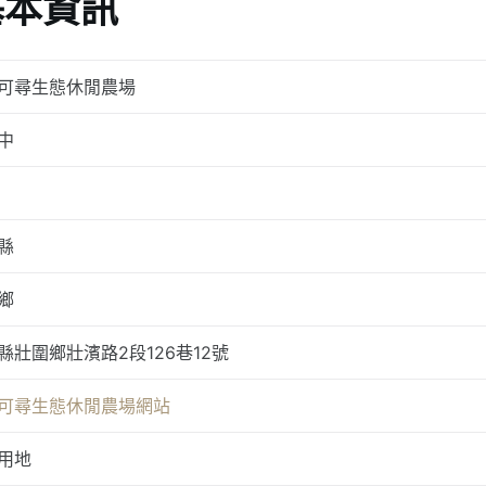
基本資訊
可尋生態休閒農場
中
縣
鄉
縣壯圍鄉壯濱路2段126巷12號
可尋生態休閒農場網站
用地