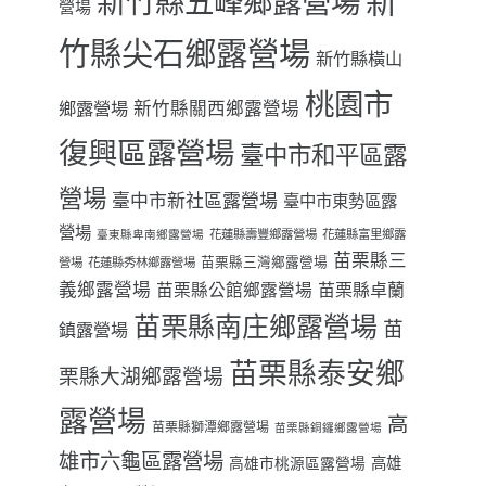
新
新竹縣五峰鄉露營場
營場
竹縣尖石鄉露營場
新竹縣橫山
桃園市
鄉露營場
新竹縣關西鄉露營場
復興區露營場
臺中市和平區露
營場
臺中市新社區露營場
臺中市東勢區露
營場
花蓮縣壽豐鄉露營場
花蓮縣富里鄉露
臺東縣卑南鄉露營場
苗栗縣三
苗栗縣三灣鄉露營場
營場
花蓮縣秀林鄉露營場
義鄉露營場
苗栗縣卓蘭
苗栗縣公館鄉露營場
苗栗縣南庄鄉露營場
苗
鎮露營場
苗栗縣泰安鄉
栗縣大湖鄉露營場
露營場
高
苗栗縣獅潭鄉露營場
苗栗縣銅鑼鄉露營場
雄市六龜區露營場
高雄
高雄市桃源區露營場