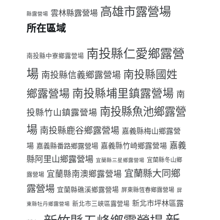
高雄市露營場
雲林縣露營場
縣露營場
所在區域
南投縣仁愛鄉露營
南投縣中寮鄉露營場
場
南投縣國姓
南投縣信義鄉露營場
南投縣埔里鎮露營場
鄉露營場
南
南投縣魚池鄉露營
投縣竹山鎮露營場
場
南投縣鹿谷鄉露營場
嘉義縣梅山鄉露營
嘉義
場
嘉義縣番路鄉露營場
嘉義縣竹崎鄉露營場
縣阿里山鄉露營場
宜蘭縣冬山鄉
宜蘭縣三星鄉露營場
宜蘭縣大同鄉
宜蘭縣南澳鄉露營場
露營場
露營場
宜蘭縣礁溪鄉露營場
屏東縣恆春鄉露營場
屏
新北市坪林區露
新北市三峽區露營場
東縣牡丹鄉露營場