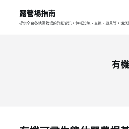
跳
露營場指南
至
主
提供全台各地露營場的詳細資訊，包括設施、交通、風景等，讓您
要
內
容
有機