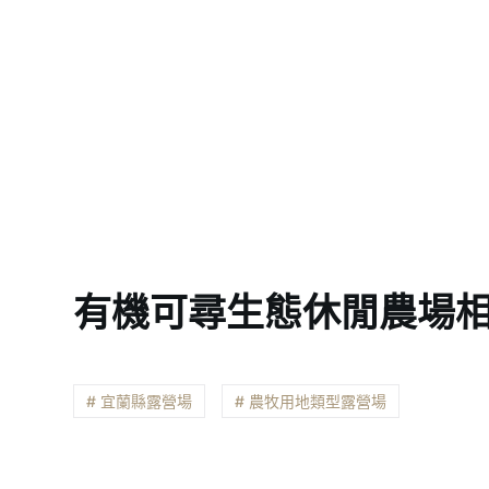
有機可尋生態休閒農場
# 宜蘭縣露營場
# 農牧用地類型露營場