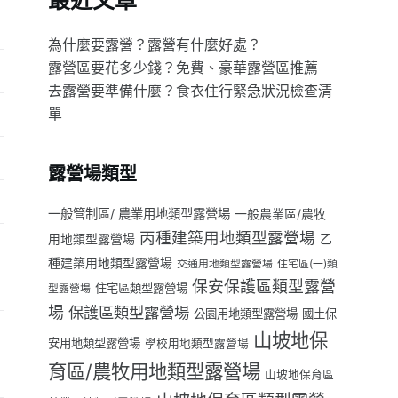
最近文章
為什麼要露營？露營有什麼好處？
露營區要花多少錢？免費、豪華露營區推薦
去露營要準備什麼？食衣住行緊急狀況檢查清
單
露營場類型
一般管制區/ 農業用地類型露營場
一般農業區/農牧
丙種建築用地類型露營場
用地類型露營場
乙
種建築用地類型露營場
交通用地類型露營場
住宅區(一)類
保安保護區類型露營
住宅區類型露營場
型露營場
場
保護區類型露營場
公園用地類型露營場
國土保
山坡地保
安用地類型露營場
學校用地類型露營場
育區/農牧用地類型露營場
山坡地保育區