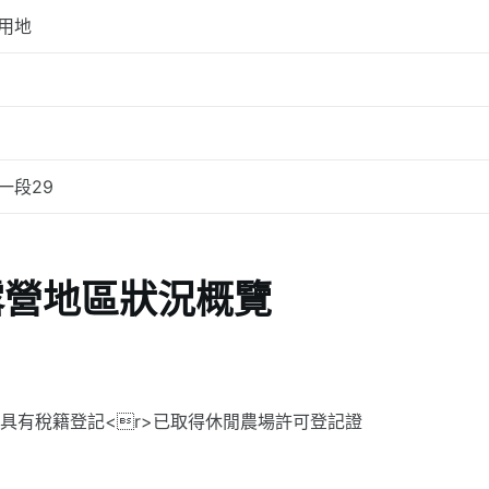
用地
一段29
露營地區狀況概覽
 具有稅籍登記<r>已取得休閒農場許可登記證