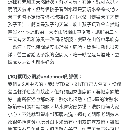
這裡有未加工天然野溪，有水可玩、有魚、蝦可以抓，
明明天氣冷，但每個孩子看到水還是要玩水😄😄<r>
營主也會不定時提供水球讓孩子打水仗（懷疑營主才是
孩子王），簡直是孩子的天堂，晚上孩子玩到會自然斷
電😄<r>連假第一天陰雨綿綿雨中搭帳，還好第二、
三天有太陽和涼風一整個超舒服，營區在山谷中早晚有
一點涼，其他時間溫度很舒服，廁所、衛浴很夠也很乾
淨，營主留給孩子跑的空間大，唯一缺點是有煙味，營
區露友素質也都很好👍
[10]蔡明芬關於undefined的評價：
我們是2月中去的，我是訂D區，剛好自己人包區，整體
營區乾淨也沒有蚊蟲，但有狗回來翻廚餘，要把廚餘放
好，廁所衛浴也都乾淨，熱水也很熱，但D區的冷熱水
調節器可能有點問題，熱水會突然超燙，洗的時候大家
小心，不然就到營本部那層去洗，還有老闆跟老闆娘人
都很熱情會發小玩具跟玉米給有小朋友的露友們，雖然
營區沒有景色能看，但沿路有美景，如果天氣不錯可以