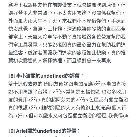
寒流下我跟朋友們在前製做業上就會被風吹到凍僵，但
還好營主人非常熱心，不太會用帳篷？沒關係我幫你，
外面風大雨大生不了火，來我們小木屋借你們，手凍到
快沒感覺，薑湯、三杯雞、清酒能讓你發熱的東西都全
部拿上，天氣太冷車發不動？直接號召各位營友幫助我
們拿工具發電，只能說老闆真的盡心盡力在幫助我們這
些遊客，感謝老闆讓我們這次的旅程如此快樂，真的推
薦初次露營的人選擇這裡，而且絕對會一來再來
[8]李小波關於undefined的評價：
雙十連假去露的 因朋友確診跟老闆反應<r>老闆直接
說不用再跟平台講了<r>當初是五帳包區 也沒多收朋
友的費用<r>真的超阿莎力的<r>每區都有獨立衛浴
真的很讚<r>雖然別區的大人有偷跑上來洗澡(個人行
為)<r>但可以戲水又可包區獨立衛浴的營區 我覺得ok
[9]Ariel關於undefined的評價：