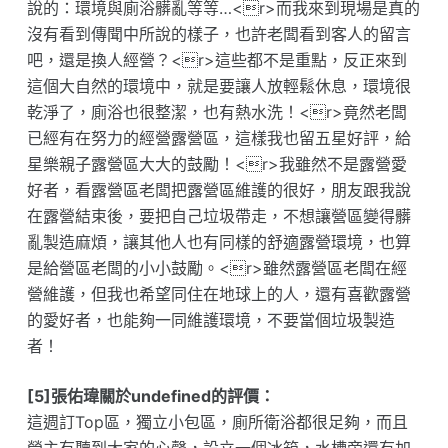
說的：環境與廁浴髒亂等等…<r>而我來到現場是真的
沒有看到傳聞中所說的樣子，也許老闆看到客人的留言
吧，還是換人經營？<r>這些都不是重點，反正來到
這個大自然的環境中，就是要讓人放輕鬆休息，環境很
乾淨了，廁浴也很整潔，也有熱水洗！<r>竟然老闆
已經有在努力的經營露營區，這樣我也留五星好評，給
星樂親子露營區大大的鼓勵！<r>我雖然不是露營愛
好者，看露營區老闆把露營區維護的很好，朋友跟我說
在露營結束後，要把自己垃圾帶走，不想讓營區變得髒
亂製造麻煩，讓其他人也有同樣的舒適露營環境，也算
是給營區老闆的小小鼓勵。<r>雖然露營區老闆在經
營維護，但我也希望同住在地球上的人，還有喜歡露營
的愛好者，也能夠一同維護環境，不要當個垃圾製造
者！
[5]張佑瑋關於undefined的評價：
這週訂Top區，獨立小包區，廁所衛浴都很足夠，而且