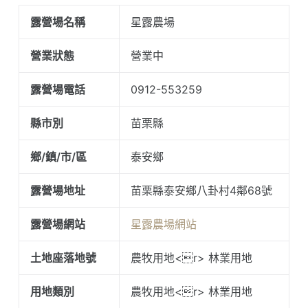
露營場名稱
星露農場
營業狀態
營業中
露營場電話
0912-553259
縣市別
苗栗縣
鄉/鎮/市/區
泰安鄉
露營場地址
苗栗縣泰安鄉八卦村4鄰68號
露營場網站
星露農場網站
土地座落地號
農牧用地<r> 林業用地
用地類別
農牧用地<r> 林業用地