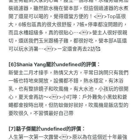
營主有聽到大家的心聲，設立一個冰箱，水槽旁還有加
裝過濾器，雖然飲水機在營本部，但這個過濾器的水煮
開了還是可以喝的，覺得還蠻方便的！<r>Top區很
大，6帳包區真的很大很舒服，7帳+停車都沒問題的，
而且水槽超級多，真的很貼心⋯<r>營主人很好很親
切，還送我們玉米跟桶子雞，都很好吃，營本部A區還
可以玩水消暑⋯<r>ㄧ定還會再去2訪🥰
[6]Shania Yang關於undefined的評價：
新營主二月才接手，熱情又大方，平常日詢問只有我們
一帳也特地來開放，設備都不錯，熱水穩定，有沐浴
乳，也有整排鏡子和吹風機，有大水池，小孩玩的很開
心，夏天會再訪～<r>小叮嚀：戶外難免小黑蚊和蒼
蠅都會按時出現，但防蚊做好就好，吹風機是飯店型的
要吹很久，不習慣最好自己帶
[7]駱子傑關於undefined的評價：
人生第一次第一次露營<r>原以為在這個近十年最強