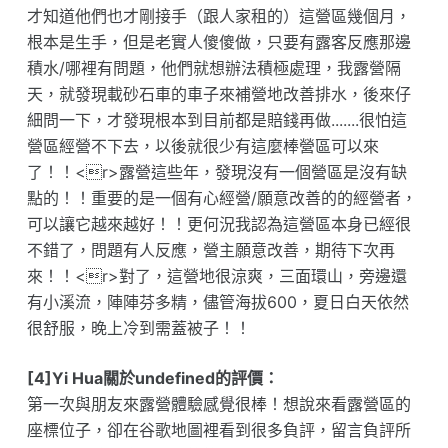
才知道他們也才剛接手（跟人家租的）這營區幾個月，
根本是生手，但是老實人傻傻做，只要有露客反應那邊
積水/哪裡有問題，他們就想辦法積極處理，我露營隔
天，就發現載砂石車的車子來補營地改善排水，後來仔
細問一下，才發現根本到目前都是賠錢再做.......很怕這
營區經營不下去，以後就很少有這麼棒營區可以來
了！！<r>露營這些年，發現沒有一個營區是沒有缺
點的！！重要的是一個有心經營/願意改善的的經營者，
可以讓它越來越好！！更何況我認為這營區本身已經很
不錯了，問題有人反應，營主願意改善，期待下次再
來！！<r>對了，這營地很涼爽，三面環山，旁邊還
有小溪流，陣陣芬多精，儘管海拔600，夏日白天依然
很舒服，晚上冷到需蓋被子！！
[4]Yi Hua關於undefined的評價：
第一次與朋友來露營體驗感覺很棒！想說來看露營區的
座標位子，卻在谷歌地圖裡看到很多負評，留言負評所