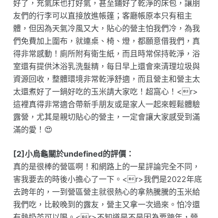
好了，充氣床也打好氣，甚至鋪好了乾淨的床包，讓朋
友們的行李可以直接放進帳篷；客廳帳原本只有租主
體，但因為天氣冷風又大，貼心的營主怕我們冷，為我
們免費加上圍布，就連桌、椅、燈，都願意借我們，真
得非常感動！廁所附有衛生紙，而且時常保持乾淨，浴
室還有提供沐浴乳洗髮精，每日早上還會來清理垃圾與
資源回收，整體環境非常乾淨舒適，而且營主和營主太
太還煮好了一鍋好吃的玉米請大家吃！超窩心！<r>
這裡真得非常適合帶新手朋友或是家人一起來輕鬆體驗
露營，尤其是親切貼心的營主，一定會讓大家感受到滿
滿的愛！😍
[2]小烏龜關於undefined的評價：
真的是很棒的營區啊！和網路上的一星評論完全不同，
害我要去的時後小擔心了一下。<r>我們是2022年底
去跨年的，一到營區營主就很熱心的拿熱騰騰的玉米給
我們吃，比較晚到的露友，營主又拿一次過來。怕冷還
有熱奶茶可以喝。<r>不知道是不是因為要跨年，營