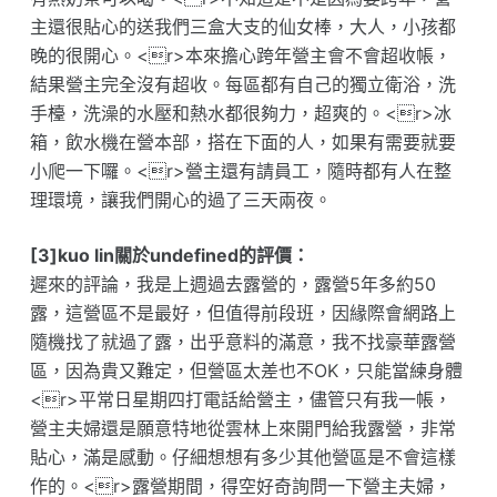
主還很貼心的送我們三盒大支的仙女棒，大人，小孩都
晚的很開心。<r>本來擔心跨年營主會不會超收帳，
結果營主完全沒有超收。每區都有自己的獨立衛浴，洗
手檯，洗澡的水壓和熱水都很夠力，超爽的。<r>冰
箱，飲水機在營本部，搭在下面的人，如果有需要就要
小爬一下囉。<r>營主還有請員工，隨時都有人在整
理環境，讓我們開心的過了三天兩夜。
[3]kuo lin關於undefined的評價：
遲來的評論，我是上週過去露營的，露營5年多約50
露，這營區不是最好，但值得前段班，因緣際會網路上
隨機找了就過了露，出乎意料的滿意，我不找豪華露營
區，因為貴又難定，但營區太差也不OK，只能當練身體
<r>平常日星期四打電話給營主，儘管只有我一帳，
營主夫婦還是願意特地從雲林上來開門給我露營，非常
貼心，滿是感動。仔細想想有多少其他營區是不會這樣
作的。<r>露營期間，得空好奇詢問一下營主夫婦，