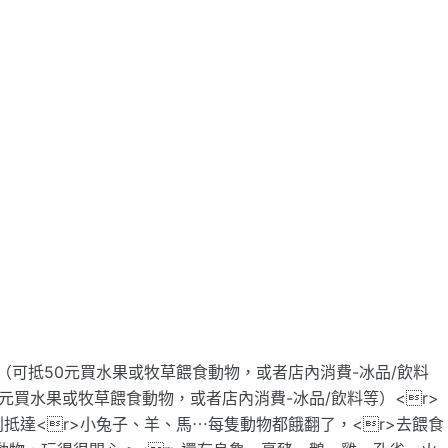
/人（可抵50元買水果或牧草餵食動物，或者店內消費-冰品/飲料
30元買水果或牧草餵食動物，或者店內消費-冰品/飲料等）<r>
，順利抵達<r>小兔子、羊、馬⋯每隻動物都餓翻了，<r>去餵食