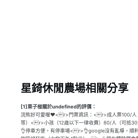
星錡休閒農場相關分享
[1]栗子椪關於undefined的評價：
浣熊好可愛喔❤️<r>門票資訊：<r>成人票100
等）<r>小孩（12歲以下一律收費）80/人（可抵
👌停車方便，有停車場<r>👌google沒有亂導