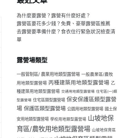
最近文章
為什麼要露營？露營有什麼好處？
露營區要花多少錢？免費、豪華露營區推薦
去露營要準備什麼？食衣住行緊急狀況檢查清
單
露營場類型
一般管制區/ 農業用地類型露營場
一般農業區/農牧
丙種建築用地類型露營場
用地類型露營場
乙
種建築用地類型露營場
交通用地類型露營場
住宅區(一)類
保安保護區類型露營
住宅區類型露營場
型露營場
場
保護區類型露營場
公園用地類型露營場
國土保
山坡地保
安用地類型露營場
學校用地類型露營場
育區/農牧用地類型露營場
山坡地保育區