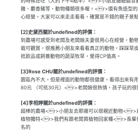
的時候狂吃（大約下午4點半）<r>小朋友體驗餵食
雞、麝香豬等，動物種類很多喔。<r>還有魚造型
心經營，大家可以來走走看看，確實是不錯的親子景
[2]史黛西關於undefined的評價：
到農場可感受到老闆及老闆娘夫妻很用心在經營，動
栽可觀賞，很推薦小朋友來看看真正的動物，踩踩草
抵飲品或飼養動物的蔬菜牧草，覺得CP值高。
[3]Rose CHU關於undefined的評價：
園區內不大，但是裡面的動物都很健康，看得出來有用心
80元 （可抵30元）<r>老闆娘很熱情，孩子玩的很
[4]李相婷關於undefined的評價：
超棒的農場<r>小朋友去那邊可以很親近動物<r>
植物獨特<r>我們有跟老闆買植物回家種<r>長輩
名的