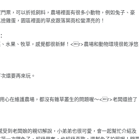
買門票，可以折抵飼料，農場裡面有很多小動物，例如兔子、豪
以撿雞蛋，園區裡面的草皮跟落葉雨松蠻漂亮的！
價：
蔬菜、水果、牧草，感覺都很新鮮！<r>農場和動物環境很乾淨悠
下次還要再來玩。
有用心在維護農場，都沒有雜草叢生的問題喔～<r>老闆還撿了
有感受到老闆娘的親切解說，小弟弟也很可愛，會一起幫忙介紹及
友第一次餵兔子，超級興奮，也超級喜歡，還幫兔子拍照喔！門