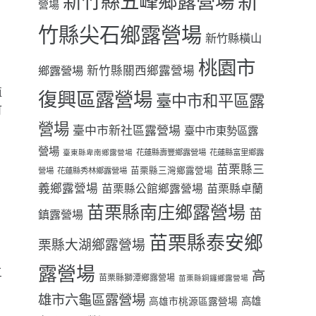
新
新竹縣五峰鄉露營場
營場
竹縣尖石鄉露營場
新竹縣橫山
桃園市
鄉露營場
新竹縣關西鄉露營場
植
復興區露營場
臺中市和平區露
可
營場
臺中市新社區露營場
臺中市東勢區露
營場
花蓮縣壽豐鄉露營場
花蓮縣富里鄉露
臺東縣卑南鄉露營場
苗栗縣三
苗栗縣三灣鄉露營場
營場
花蓮縣秀林鄉露營場
義鄉露營場
苗栗縣卓蘭
苗栗縣公館鄉露營場
苗栗縣南庄鄉露營場
苗
鎮露營場
苗栗縣泰安鄉
栗縣大湖鄉露營場
。
露營場
三
高
苗栗縣獅潭鄉露營場
苗栗縣銅鑼鄉露營場
雄市六龜區露營場
高雄
高雄市桃源區露營場