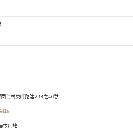
場
同仁村東畔路建238之46號
場網站
農牧用地