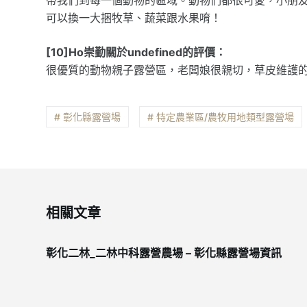
可以換一大捆牧草、蔬菜跟水果唷！
[10]Ho崇勤關於undefined的評價：
很優質的動物親子露營區，老闆娘很親切，草皮維護
# 彰化縣露營場
# 特定農業區/農牧用地類型露營場
相關文章
彰化二林_二林中科露營農場 – 彰化縣露營場資訊