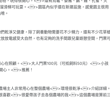
動物，玩得很開心。<r>還有烏龜、豪豬、鵝、雞、孔雀、火
的溜滑梯可玩耍。<r>園區內似乎還在新建設施，感覺園主很用
點唷。
物們乾淨又健康，除了飼養動物需要花不少精力，還有不少花草
皮放放電感受大自然，也有足夠的洗手間跟兒童遊憩空間，門票
在照顧。<r>大人門票100元（可抵飼料50元）<r>小孩
開心。<r>推薦！
農場主人非常用心在整個農場<r>環境很乾淨<r>介紹詳細
很喜歡<r>很愛帶孩子去各個農場的我<r>這個農場是算前