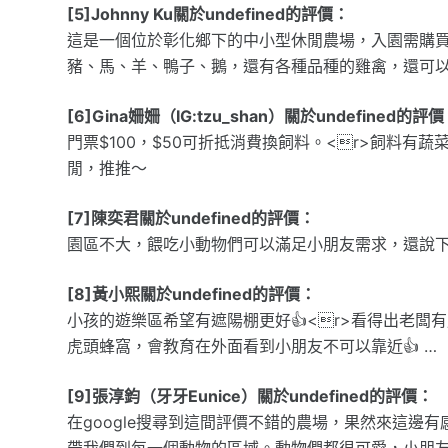
[5]Johnny Ku關於undefined的評價：
這是一個位於彰化鄉下的中小型休閒農場，入園需購
豬、馬、羊、鴨子、鵝，還有各種品種的雞禽，還可
[6]Gina姍姍（IG:tzu_shan）關於undefined的評
門票$100，$50可折抵消費換飼料。<r>飼料有
閒，推推～
[7]陳奕君關於undefined的評價：
園區不大，餵吃小動物們可以滿足小朋友需求，還說
[8]黃小熙關於undefined的評價：
小孩的遊樂區希望有遮陽棚更好👍<r>看得出老闆
虎頭蜂窩，會教育在外面看到小朋友不可以靠近👍 …
[9]張淳鈞（牙牙Eunice）關於undefined的評價：
在google搜尋到這間評價不錯的農場，果然來這邊
帶我們到每一個動物的區域。動物們都很可愛，小朋