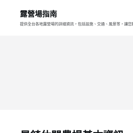
跳
露營場指南
至
主
提供全台各地露營場的詳細資訊，包括設施、交通、風景等，讓您
要
內
容