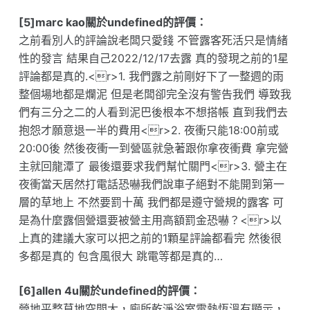
[5]marc kao關於undefined的評價：
之前看別人的評論說老闆只愛錢 不管露客死活只是情緒
性的發言 結果自己2022/12/17去露 真的發現之前的1星
評論都是真的.<r>1. 我們露之前剛好下了一整週的雨
整個場地都是爛泥 但是老闆卻完全沒有警告我們 導致我
們有三分之二的人看到泥巴後根本不想搭帳 直到我們去
抱怨才願意退一半的費用<r>2. 夜衝只能18:00前或
20:00後 然後夜衝一到營區就急著跟你拿夜衝費 拿完營
主就回龍潭了 最後還要求我們幫忙關門<r>3. 營主在
夜衝當天居然打電話恐嚇我們說車子絕對不能開到第一
層的草地上 不然要罰十萬 我們都是遵守營規的露客 可
是為什麼露個營還要被營主用高額罰金恐嚇？<r>以
上真的建議大家可以把之前的1顆星評論都看完 然後很
多都是真的 包含風很大 跳電等都是真的…
[6]allen 4u關於undefined的評價：
營地平整草地空間大，廁所乾淨浴室電熱恆溫有顯示，