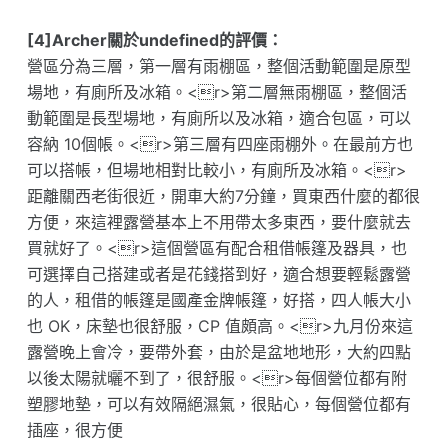
[4]Archer關於undefined的評價：
營區分為三層，第一層有雨棚區，整個活動範圍是原型
場地，有廁所及冰箱。<r>第二層無雨棚區，整個活
動範圍是長型場地，有廁所以及冰箱，適合包區，可以
容納 10個帳。<r>第三層有四座雨棚外。在最前方也
可以搭帳，但場地相對比較小，有廁所及冰箱。<r>
距離關西老街很近，開車大約7分鐘，買東西什麼的都很
方便，來這裡露營基本上不用帶太多東西，要什麼就去
買就好了。<r>這個營區有配合租借帳篷及器具，也
可選擇自己搭建或者是花錢搭到好，適合想要輕鬆露營
的人，租借的帳篷是國產金牌帳篷，好搭，四人帳大小
也 OK，床墊也很舒服，CP 值頗高。<r>九月份來這
露營晚上會冷，要帶外套，由於是盆地地形，大約四點
以後太陽就曬不到了，很舒服。<r>每個營位都有附
塑膠地墊，可以有效隔絕濕氣，很貼心，每個營位都有
插座，很方便