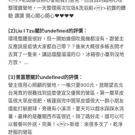
<r>老闆娘很熱心會給我們意見、而且真的超用心在
整理露營地，一天整理兩次垃圾&洗浴廁<r>初露的體
驗 讚讚 開心開心開心❤️❤️❤️❤️
[2]Liu I Tzu關於undefined的評價：
環境整體是很好，但一開始連個吹風機都沒有，跟營主
反應說是疫情大家都自己帶？？後來大概很多帳去問才
去買了一隻來，講話還酸溜溜的😑，冰箱很小塞到沒地
方放。 …
[3]曾嘉慧關於undefined的評價：
營主很用心照顧的營地，一帳只要900元，放眼望去北
台灣真的很難找到這麼便宜又優質的營區，第一層草皮
區很大草皮很肥，帳篷搭完中間草皮還很大一群小朋友
還能打躲避球，旁邊有小溪流，夏天可以戲水踩踩水消
暑，最棒的是離關西市區很近，除了路好走，還可以可
以餐餐叫外送，完美！<r>新增：來很多次了，乾淨
舒服的營區