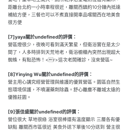
距離台北約一小時車程很近，離關西鎮約10分鐘內抵達
補給方便，三餐也可以不煮直接開車品嚐關西在地美食
很方便
[7]yaya關於undefined的評價：
營區燈很少，夜晚可看到滿天繁星，但衛浴實在是太少
間了，人多時排到天荒地老，衛浴櫥櫃內突然出現超大
蜘蛛，有點恐怖！<r>這次老闆確診，沒來營區~
[8]Yinying Wu關於undefined的評價：
營主用心講究經營管理與維護的優質營區。園區自然生
態環境保護，不噴灑藥劑除蟲。舒心離塵不離城太遠的
優雅莊園。
[9]張佳盛關於undefined的評價：
營位很大 草地很綠 浴室很棒還有溫度顯示 三層各有優
缺點 離關西市區很近 美食外送下單後10分送到 營主很