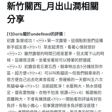
新竹關西_月出山澗相關
分享
[1]Doris關於undefined的評價：
初露 紮營成功！<r>第一次露營，這個點對我們這種
新手超友善<r>1）草皮超漂亮，看著心情就很好
<r>2）雖然露營的時間已經是夏季，但太陽下山的時
候，這邊很涼爽，坐著坐著就可以睡著的舒適感
<r>3）初露容易忘東忘西，騎車咻出去5分鐘就到市
區，超方便<r>4）可以叫熊貓送～但我們騎車來的，
很方便自己出去吃美食逛逛，旁邊帳的一天都叫五六次
熊貓😂😂<r>5）浴廁超乾淨！水壓夠大，熱水很穩
定，還有置物箱，衣物不怕濕 很讚<r>6）帳跟帳的
距離夠大，不會有擁擠感<r>一開始看到評論有好些
負評，有點小擔心，但事實證明很多負評都沒道理！