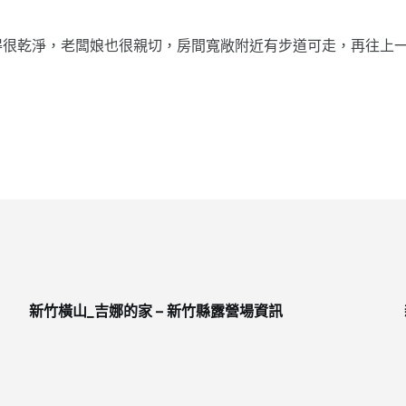
得很乾淨，老闆娘也很親切，房間寬敞附近有步道可走，再往上
新竹橫山_吉娜的家 – 新竹縣露營場資訊