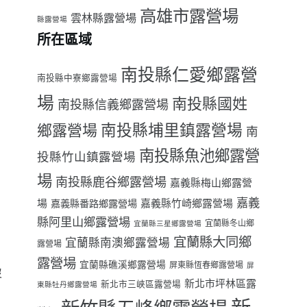
高雄市露營場
雲林縣露營場
縣露營場
所在區域
南投縣仁愛鄉露營
南投縣中寮鄉露營場
場
南投縣國姓
南投縣信義鄉露營場
南投縣埔里鎮露營場
鄉露營場
南
南投縣魚池鄉露營
投縣竹山鎮露營場
場
南投縣鹿谷鄉露營場
嘉義縣梅山鄉露營
嘉義
場
嘉義縣番路鄉露營場
嘉義縣竹崎鄉露營場
縣阿里山鄉露營場
宜蘭縣冬山鄉
宜蘭縣三星鄉露營場
宜蘭縣大同鄉
宜蘭縣南澳鄉露營場
露營場
露營場
宜蘭縣礁溪鄉露營場
屏東縣恆春鄉露營場
屏
沒
新北市坪林區露
新北市三峽區露營場
東縣牡丹鄉露營場