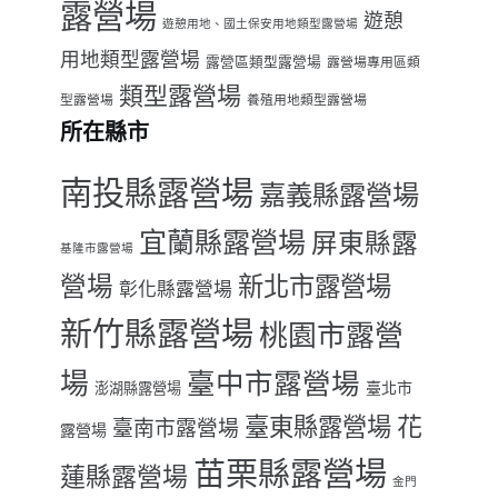
露營場
遊憩
遊憩用地、國土保安用地類型露營場
用地類型露營場
露營區類型露營場
露營場專用區類
類型露營場
型露營場
養殖用地類型露營場
所在縣市
南投縣露營場
嘉義縣露營場
宜蘭縣露營場
屏東縣露
基隆市露營場
營場
新北市露營場
彰化縣露營場
新竹縣露營場
桃園市露營
場
臺中市露營場
臺北市
澎湖縣露營場
臺東縣露營場
花
臺南市露營場
露營場
苗栗縣露營場
蓮縣露營場
金門