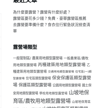
最近文章
為什麼要露營？露營有什麼好處？
露營區要花多少錢？免費、豪華露營區推薦
去露營要準備什麼？食衣住行緊急狀況檢查清
單
露營場類型
一般管制區/ 農業用地類型露營場
一般農業區/農牧
丙種建築用地類型露營場
用地類型露營場
乙
種建築用地類型露營場
交通用地類型露營場
住宅區(一)類
保安保護區類型露營
住宅區類型露營場
型露營場
場
保護區類型露營場
公園用地類型露營場
國土保
山坡地保
安用地類型露營場
學校用地類型露營場
育區/農牧用地類型露營場
山坡地保育區