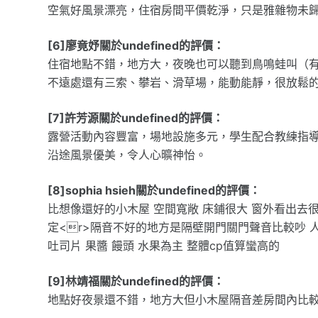
空氣好風景漂亮，住宿房間平價乾淨，只是雅雜物未
[6]廖竟妤關於undefined的評價：
住宿地點不錯，地方大，夜晚也可以聽到鳥鳴蛙叫（
不遠處還有三索、攀岩、滑草場，能動能靜，很放鬆
[7]許芳源關於undefined的評價：
露營活動內容豐富，場地設施多元，學生配合教練指
沿途風景優美，令人心曠神怡。
[8]sophia hsieh關於undefined的評價：
比想像還好的小木屋 空間寬敞 床鋪很大 窗外看出去很
定<r>隔音不好的地方是隔壁開門關門聲音比較吵 
吐司片 果醬 饅頭 水果為主 整體cp值算蠻高的
[9]林靖福關於undefined的評價：
地點好夜景還不錯，地方大但小木屋隔音差房間內比