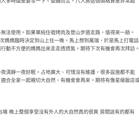
過人多時還是要等一下。整體而言，八人房這個價格算是非常超
多無法使用。如果單純住宿烤肉及登山步道走路，值得來一趟。
這次媽媽臨時決定到山上住一晚。馬上想到萬瑞，於是馬上打電話
讓行動不方便的媽媽出來走走透透氣。期待下次有機會再次拜訪
一夜清靜一夜好眠。占地廣大、可惜沒有維護，很多設施都不能
。適合全家一起親切大自然，有機會會再來。期待有像星級飯店
包場 晚上整個享受沒有外人的大自然真的很爽 房間該有的都有