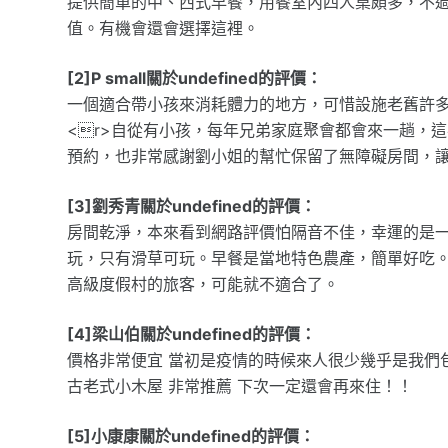
提供簡單的中、西式早餐，用餐室內四人桌頗多，不
值。有機會還會選擇這裡。
[2]P small關於undefined的評價：
一個適合帶小孩來消耗體力的地方，可惜設施老舊許
<r>自從有小孩，每年兄弟家庭聚會都會來一趟，
預約，也非常感謝劉小姐的幫忙保留了無障礙房間，
[3]劉秀青關於undefined的評價：
房間乾淨，本來看到網路評價怕隔音不佳，幸運的是
玩，只有滑草可玩。早餐是當地特色農產，簡單好吃
高級度假村的旅客，可能就不適合了。
[4]梁山伯關於undefined的評價：
價格非常便宜 當初是疫情的時候來人很少幾乎是我們
古老式小木屋 非常推薦 下次一定還會再來住！！
[5]小康康關於undefined的評價：