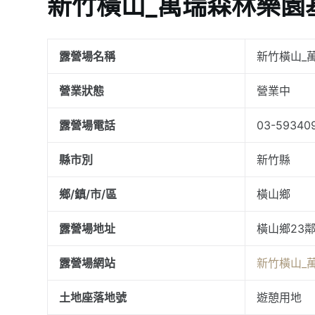
新竹橫山_萬瑞森林樂園
露營場名稱
新竹橫山_
營業狀態
營業中
露營場電話
03-59340
縣市別
新竹縣
鄉/鎮/市/區
橫山鄉
露營場地址
橫山鄉23鄰
露營場網站
新竹橫山_
土地座落地號
遊憩用地