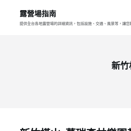
跳
露營場指南
至
主
提供全台各地露營場的詳細資訊，包括設施、交通、風景等，讓您
要
內
容
新竹