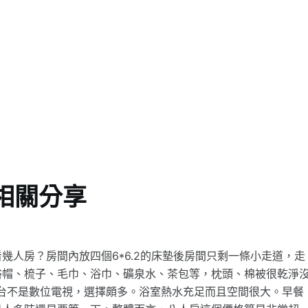
相關分享
幾人房？房間內放四個6*6.2的床墊後房間只剩一條小走道，走
浴帽、梳子、毛巾、浴巾、礦泉水、茶包等，枕頭、棉被很乾淨
第四台不是數位電視，選擇頗多。浴室熱水充足而且空間很大。早餐