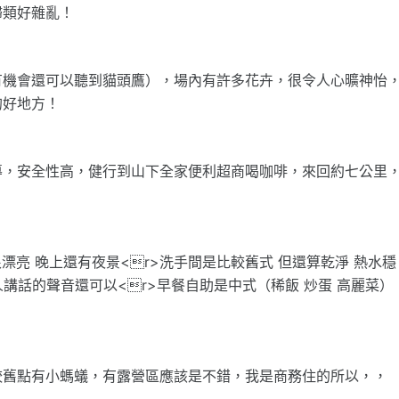
歸類好雜亂！
有機會還可以聽到貓頭鷹），場內有許多花卉，很令人心曠神怡
的好地方！
導，安全性高，健行到山下全家便利超商喝咖啡，來回約七公里
漂亮 晚上還有夜景<r>洗手間是比較舊式 但還算乾淨 熱水穩
人講話的聲音還可以<r>早餐自助是中式（稀飯 炒蛋 高麗菜）
較舊點有小螞蟻，有露營區應該是不錯，我是商務住的所以，，