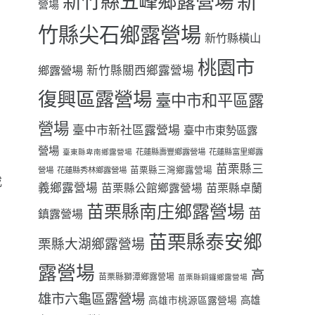
新
新竹縣五峰鄉露營場
營場
竹縣尖石鄉露營場
新竹縣橫山
桃園市
鄉露營場
新竹縣關西鄉露營場
復興區露營場
臺中市和平區露
。
營場
臺中市新社區露營場
臺中市東勢區露
營場
花蓮縣壽豐鄉露營場
花蓮縣富里鄉露
臺東縣卑南鄉露營場
苗栗縣三
苗栗縣三灣鄉露營場
營場
花蓮縣秀林鄉露營場
或
義鄉露營場
苗栗縣卓蘭
苗栗縣公館鄉露營場
苗栗縣南庄鄉露營場
苗
鎮露營場
苗栗縣泰安鄉
栗縣大湖鄉露營場
露營場
高
苗栗縣獅潭鄉露營場
苗栗縣銅鑼鄉露營場
雄市六龜區露營場
高雄
高雄市桃源區露營場