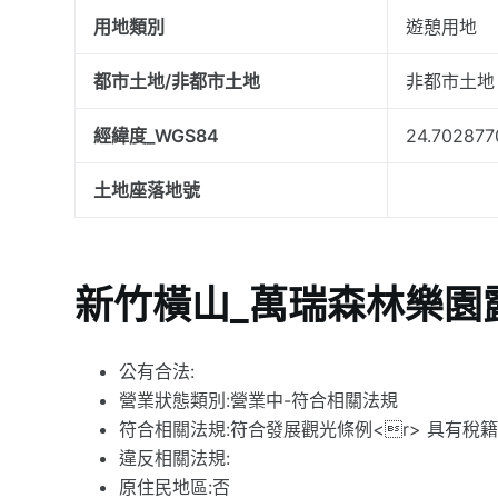
用地類別
遊憩用地
都市土地/非都市土地
非都市土地
經緯度_WGS84
24.702877
土地座落地號
新竹橫山_萬瑞森林樂園
公有合法:
營業狀態類別:營業中-符合相關法規
符合相關法規:符合發展觀光條例<r> 具有稅
違反相關法規:
原住民地區:否