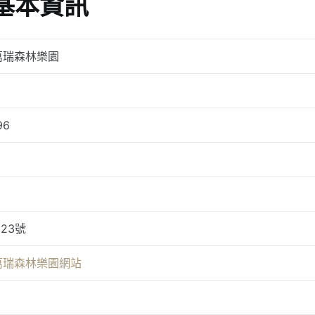
基本資訊
萬瑞森林樂園
96
23號
萬瑞森林樂園網站