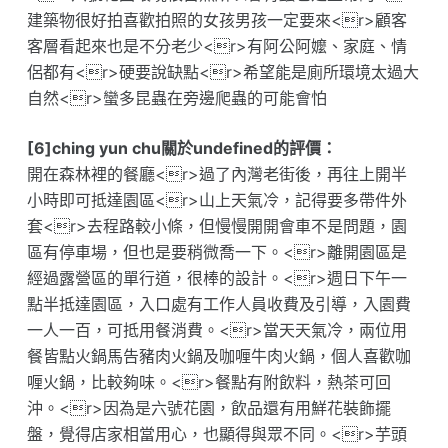
建築物很好拍喜歡拍照的女孩男孩一定要來<r>顧客
客層看起來也是不分老少<r>有阿公阿嬤、家庭、情
侶都有<r>硬要說缺點<r>希望能是廁所環境太過大
自然<r>蠻多昆蟲在旁邊爬蟲的可能會怕
[6]ching yun chu關於undefined的評價：
開在森林裡的餐廳<r>過了內灣老街後，再往上開半
小時即可抵達園區<r>山上天氣冷，記得要多帶件外
套<r>去程路較小條，但慢慢開開會車不是問題，園
區有停車場，但也是要稍微喬一下。<r>離開園區是
經過露營區的單行道，很棒的設計。<r>週日下午一
點半抵達園區，入口處有工作人員收費及引導，入園費
一人一百，可抵用餐消費。<r>當天天氣冷，兩位用
餐皆點火鍋馬告豬肉火鍋及咖喱牛肉火鍋，個人喜歡咖
喱火鍋，比較夠味。<r>餐點有附飲料，熱茶可回
沖。<r>因為是六號花園，飲品還有用鮮花裝飾擺
盤，覺得店家相當用心，也顯得與眾不同。<r>芋頭