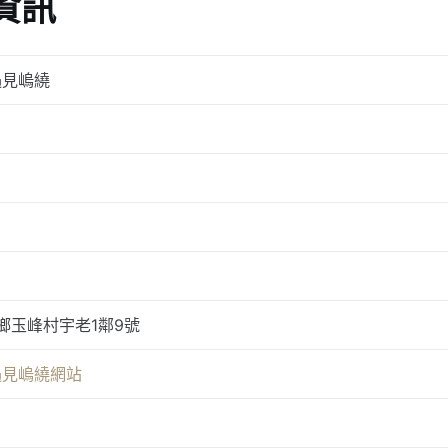
資訊
遇見嵨繞
鄉玉峰村宇老1鄰9號
遇見嵨繞網站