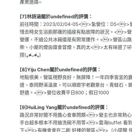
產業道路~
[7]林詩涵關於undefined的評價：
前往時間：2023/02/04-05<r>紮營位：D
惜去時女生浴廁那邊的插座有點故障的狀況。<r>
營運，不過公共冰箱還是有照常運作。<r>營區山路
柴，小屋的煙囪還會冒煙，真的太<r>太有味道了
捏(⁎⁍̴̛ᴗ⁍̴̛⁎)
[8]Yiju Chen關於undefined的評價：
地點很美，營區視野良好，無屏障！一年四季皆宜的露
道、泰岡野溪溫泉，可以順遊宇老觀景台、青蛙石、錦
舒適。<r>營位收費平日800；假日1000
[9]HuiLing Yang關於undefined的評價：
路況非常好開不用擔心會車問題<r>營主也非常熱心會
手台超多根本不用搶洗碗不用等<r>雲海buffet 
下<r>有機會會在二刷 好棒的營區<r>（小提