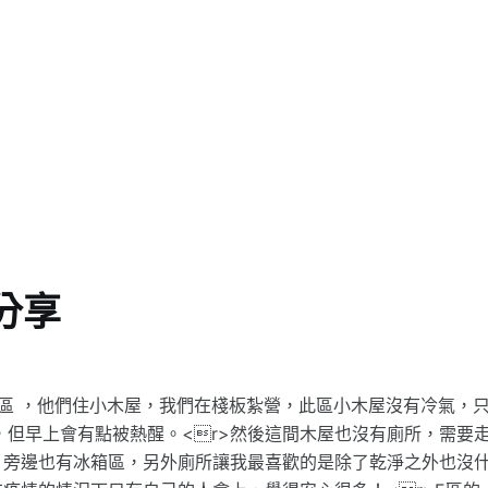
分享
區 ，他們住小木屋，我們在棧板紮營，此區小木屋沒有冷氣，
，但早上會有點被熱醒。<r>然後這間木屋也沒有廁所，需要
，旁邊也有冰箱區，另外廁所讓我最喜歡的是除了乾淨之外也沒