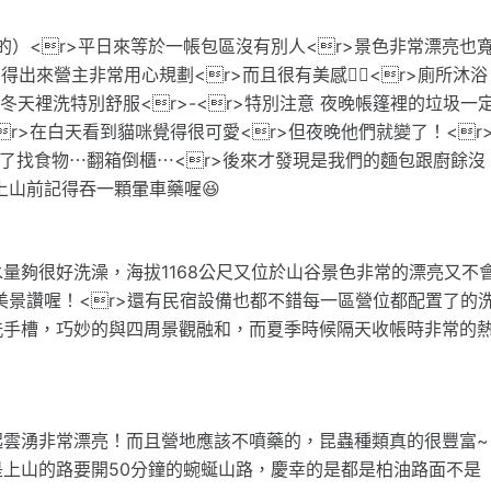
的）<r>平日來等於一帳包區沒有別人<r>景色非常漂亮也
得出來營主非常用心規劃<r>而且很有美感👍🏾<r>廁所沐浴
的冬天裡洗特別舒服<r>-<r>特別注意 夜晚帳篷裡的垃圾一
r>在白天看到貓咪覺得很可愛<r>但夜晚他們就變了！<r
為了找食物⋯翻箱倒櫃⋯<r>後來才發現是我們的麵包跟廚餘沒
的人上山前記得吞一顆暈車藥喔😆
量夠很好洗澡，海拔1168公尺又位於山谷景色非常的漂亮又不
美景讚喔！<r>還有民宿設備也都不錯每一區營位都配置了的
洗手槽，巧妙的與四周景觀融和，而夏季時候隔天收帳時非常的
起雲湧非常漂亮！而且營地應該不噴藥的，昆蟲種類真的很豐富~
上山的路要開50分鐘的蜿蜒山路，慶幸的是都是柏油路面不是