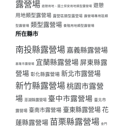
露營場
遊憩
遊憩用地、國土保安用地類型露營場
用地類型露營場
露營區類型露營場
露營場專用區類
類型露營場
型露營場
養殖用地類型露營場
所在縣市
南投縣露營場
嘉義縣露營場
宜蘭縣露營場
屏東縣露
基隆市露營場
營場
新北市露營場
彰化縣露營場
新竹縣露營場
桃園市露營
場
臺中市露營場
臺北市
澎湖縣露營場
臺東縣露營場
花
臺南市露營場
露營場
苗栗縣露營場
蓮縣露營場
金門