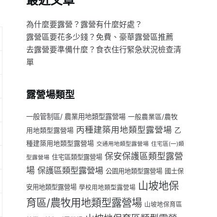
最近文章
為什麼要露營？露營有什麼好處？
露營區要花多少錢？免費、豪華露營區推薦
去露營要準備什麼？食衣住行緊急狀況檢查清
單
露營場類型
一般管制區/ 農業用地類型露營場
一般農業區/農牧
丙種建築用地類型露營場
用地類型露營場
乙
種建築用地類型露營場
交通用地類型露營場
住宅區(一)類
保安保護區類型露營
住宅區類型露營場
型露營場
場
保護區類型露營場
公園用地類型露營場
國土保
山坡地保
安用地類型露營場
學校用地類型露營場
育區/農牧用地類型露營場
山坡地保育區