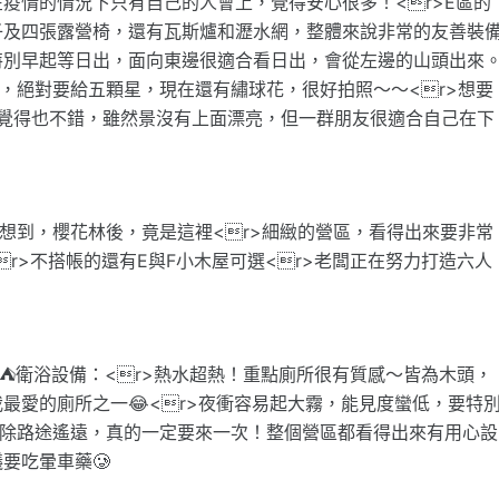
疫情的情況下只有自己的人會上，覺得安心很多！<r>E區的
子及四張露營椅，還有瓦斯爐和瀝水網，整體來說非常的友善裝
特別早起等日出，面向東邊很適合看日出，會從左邊的山頭出來
好，絕對要給五顆星，現在還有繡球花，很好拍照～～<r>想要
覺得也不錯，雖然景沒有上面漂亮，但一群朋友很適合自己在下
沒想到，櫻花林後，竟是這裡<r>細緻的營區，看得出來要非常
r>不搭帳的還有E與F小木屋可選<r>老闆正在努力打造六人
⛺️衛浴設備：<r>熱水超熱！重點廁所很有質感～皆為木頭，
最愛的廁所之一😂<r>夜衝容易起大霧，能見度蠻低，要特
扣除路途遙遠，真的一定要來一次！整個營區都看得出來有用心設
要吃暈車藥🥲