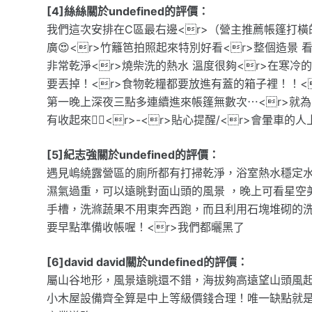
[4]絲絲關於undefined的評價：
我們這次安排在C區最右邊<r>（營主推薦帳篷打橫
廣😍<r>竹籬笆拍照起來特別好看<r>整個造景 看
非常乾淨<r>燒柴洗的熱水 溫度很夠<r>在寒冷
要丟掉！<r>食物乾糧都要放進有蓋的箱子裡！！<
第一晚上深夜三點多連續進來帳篷無數次⋯<r>就
有收起來😵‍💫<r>-<r>貼心提醒/<r>會暈車
[5]紀志強關於undefined的評價：
遇見嵨繞露營區的廁所都有打掃乾淨，浴室熱水穩定水
濕氣過重，可以遠眺對面山頭的風景 ，晚上可看星空
手槽，洗滌蔬果不用東奔西跑，而且利用石塊堆砌的
要早點準備收帳喔！<r>我們都曬黑了
[6]david david關於undefined的評價：
屬山谷地形，風景遠眺還不錯，海拔夠高遠望山頭風
小木屋設備齊全算是中上等級價錢合理！唯一缺點就是