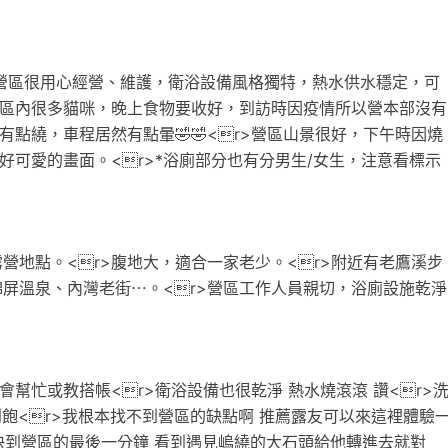
5<r>營區很用心經營、維護，衛浴設備風格獨特，熱水供水穩定，可
營區內很多貓咪，晚上食物要收好，到訪時因疫情所以營本部沒有
有點繞，車程居然有點暈🤣🤣<r>營區山景很好，下午時因燒
好可愛的畫面。<r>*浴廁部分也有分男生/女生，注意看標示
營地點。<r>腹地大，適合一家老少。<r>附近有老鷹溪步
屏溫泉、內灣老街⋯。<r>營區工作人員親切，浴廁設施乾淨
幫忙或教搭帳<r>衛浴設備也很乾淨 熱水燒滾滾 讚<r>
看到飽<r>我根本找不到營區的缺點啊 推薦露友可以來這裡體驗
醒 快到營區的最後一分鐘 看到遇見嵨繞的大石頭給他轉進去就對