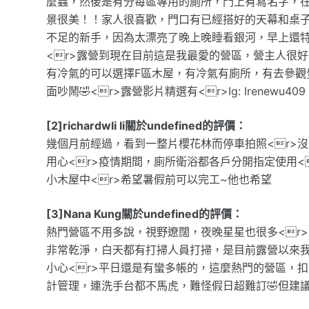
麼蟲，然後是有分每區專用的廁所，門上有寫名字，在
景很美！！家人很喜歡，門口有已經搭好的天幕和桌
不足的新手，因為太漂亮了晚上晚睡看銀河，早上還
<r>露營到現在目前這是我最愛的營區，營主人很
有冷氣的可以選擇F區木屋，有冷氣有廁所，有去參觀
面吵鬧🤣<r>露營影片精選有<r>Ig: Irenewu409
[2]richardwli li關於undefined的評價：
幾個月前經過，看到一整片櫻花林而停車拍照<r>
用心<r>疫情期間，廁所衛浴都各戶分開指定使用<
小木屋中<r>希望暑假前可以完工~他也希望
[3]Nana Kung關於undefined的評價：
熱門營區不用多說，視野遼闊，夜晚星星也很多<r>
非常乾淨，白天都有打掃人員打掃，是目前露營以來我
小心<r>平日還是有蠻多帳的，這麼熱門的營區，
計管理，連洗手台都不馬虎，難怪假日超難訂🤣但建議