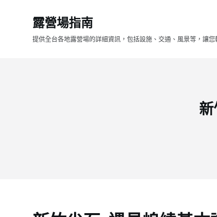
跳
露營場指南
至
主
提供全台各地露營場的詳細資訊，包括設施、交通、風景等，讓您
要
內
容
新