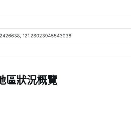
2426638, 121.28023945543036
地區狀況概覽