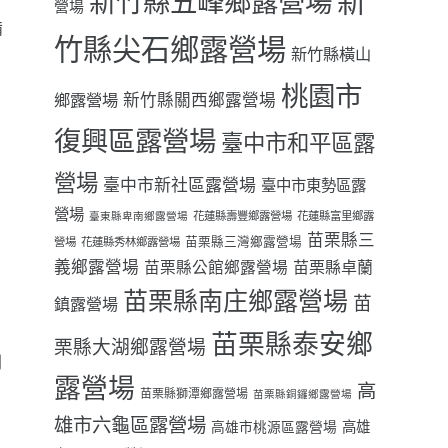
新
新竹縣五峰鄉露營場
營場
備
竹縣尖石鄉露營場
。
新竹縣橫山
桃園市
鄉露營場
新竹縣關西鄉露營場
復興區露營場
臺中市和平區露
營場
臺中市新社區露營場
臺中市東勢區露
營場
花蓮縣壽豐鄉露營場
花蓮縣富里鄉露
臺東縣卑南鄉露營場
苗栗縣三
苗栗縣三灣鄉露營場
營場
花蓮縣秀林鄉露營場
義鄉露營場
苗栗縣卓蘭
苗栗縣公館鄉露營場
苗栗縣南庄鄉露營場
苗
鎮露營場
苗栗縣泰安鄉
栗縣大湖鄉露營場
別
露營場
高
苗栗縣獅潭鄉露營場
苗栗縣銅鑼鄉露營場
雄市六龜區露營場
高雄
高雄市桃源區露營場