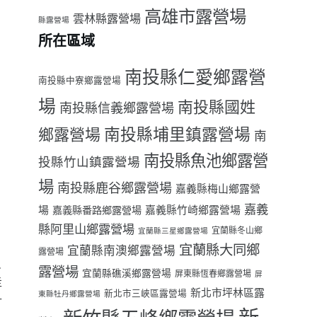
高雄市露營場
雲林縣露營場
縣露營場
所在區域
南投縣仁愛鄉露營
南投縣中寮鄉露營場
場
南投縣國姓
南投縣信義鄉露營場
南投縣埔里鎮露營場
鄉露營場
南
南投縣魚池鄉露營
投縣竹山鎮露營場
場
南投縣鹿谷鄉露營場
嘉義縣梅山鄉露營
嘉義
場
嘉義縣番路鄉露營場
嘉義縣竹崎鄉露營場
縣阿里山鄉露營場
宜蘭縣冬山鄉
宜蘭縣三星鄉露營場
宜蘭縣大同鄉
宜蘭縣南澳鄉露營場
露營場
只
露營場
宜蘭縣礁溪鄉露營場
屏東縣恆春鄉露營場
屏
走
新北市坪林區露
新北市三峽區露營場
東縣牡丹鄉露營場
什