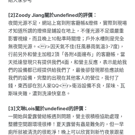
給大家參考
[2]Zoody Jiang關於undefined的評價：
夜間光源不足，網站上寫到附客廳帳&燈條，實際到現場
才知道所謂的燈條是鋪設在地上，不僅光源不足還嚴重
影響視線，而且晚上10點準時關燈；戶外水槽則是完全
無夜間光源。<r>因天氣不佳(狂風暴雨氣溫3-7度)，
行前另外和營主加租2頂「各附4面邊布」的客廳帳，當
天抵達發現只有提供我們4面，和營主反應，表示能給我
們的設備都已經提供給我們了，最後卻發現那些應該給
我們的設備，完整的出現在其他客人的營位，我付了
錢，東西卻在別人家QQ<r>衛浴設備不良，尿味、瓦
斯味夾雜，濃到洗澡快窒息。
[3]文琳Lois關於undefined的評價：
一開始與愛露營結帳遇到問題，營主很積極協助處理，
整體空間跟環境很棒！夏天露營有蟲是難免的，但一早
廁所就被清洗的很乾淨！晚上可以欣賞到新竹夜景跟星