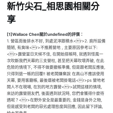
新竹尖石_相思園相關分
享
[1]Wallace Chen關於undefined的評價：
1. 營區雨後排水不好, 到處泥濘跟積水<r>2. 廁所設備
簡陋, 有臭味<r>不推薦營地 , 主要原因參考以下:
<r>露營當日天候不佳, 在開始搭帳時, 就遇到怪風一
次吹斷我們天幕的三支營柱, 甚至把天幕吹壞弄破, 在此
危險的情境下, 不得不做要撤帳準備, 但是跟老闆反應後,
只得到退一帳的回覆!! 被老闆嫌棄說 在高山不應該使用
天幕, 要用客廳帳, 最後還被老闆掛電話<r>ps 營地老
闆人不在現場, 在別的地方露營<r>試問這樣的情境,
來訪的露營朋友們, 後面遇到狀況時, 您們會獲得什麼待
遇呢？<r>在野外安全是最重要的, 金錢是身外之物,
但是感受到老闆的惡劣處理態度與回應, 因此留下評論,