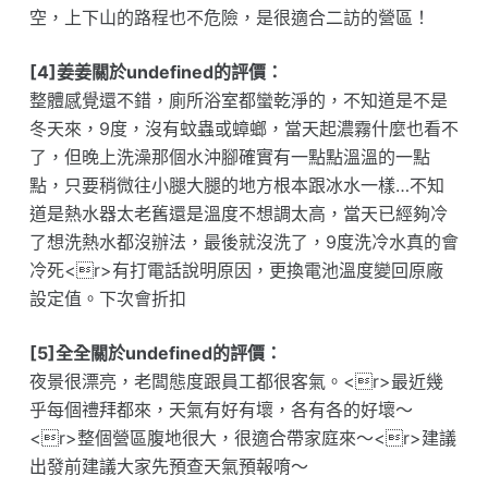
空，上下山的路程也不危險，是很適合二訪的營區！
[4]姜姜關於undefined的評價：
整體感覺還不錯，廁所浴室都蠻乾淨的，不知道是不是
冬天來，9度，沒有蚊蟲或蟑螂，當天起濃霧什麼也看不
了，但晚上洗澡那個水沖腳確實有一點點溫溫的一點
點，只要稍微往小腿大腿的地方根本跟冰水一樣…不知
道是熱水器太老舊還是溫度不想調太高，當天已經夠冷
了想洗熱水都沒辦法，最後就沒洗了，9度洗冷水真的會
冷死<r>有打電話說明原因，更換電池溫度變回原廠
設定值。下次會折扣
[5]全全關於undefined的評價：
夜景很漂亮，老闆態度跟員工都很客氣。<r>最近幾
乎每個禮拜都來，天氣有好有壞，各有各的好壞～
<r>整個營區腹地很大，很適合帶家庭來～<r>建議
出發前建議大家先預查天氣預報唷～