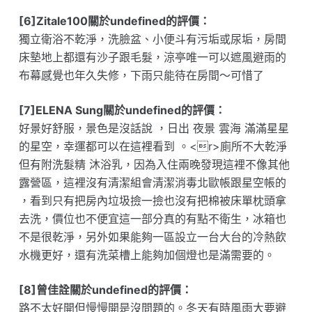
[6]Zitale100關於undefined的評價：
獨立衛浴不乾淨，洗臉盆、小便斗有污垢或尿垢，房間
床墊地上都還有沙子跟毛髮，涼亭唯一可以遮風避雨的
布幕感覺也年久失修，下雨只能待在房間～可惜了
[7]ELENA Sung關於undefined的評價：
好景好舒服，景色是沒話說 ，日出 夜景 雲海 滿滿星星
的星空，幸運都可以在這裡看到 。<r>廁所不大乾淨
但有附洗髮精 沐浴乳，因為入住兩晚發現這裡不像其他
露營區，這裡沒有清潔組會清潔消毒北歐帳跟星空帳的
，看到只有把房內垃圾撿一撿也沒有把棉被床單枕頭拿
去洗，價位也不便宜這一部分真的有點不衛生，冰箱也
不是很乾淨，另外如果能夠一區設立一台大台的冷熱飲
水機更好，還有洗菜槽上能夠加個燈也是滿需要的。
[8]曾佳詮關於undefined的評價：
路不太好開但慢慢開是沒問題的。冬天有時風雨大要避