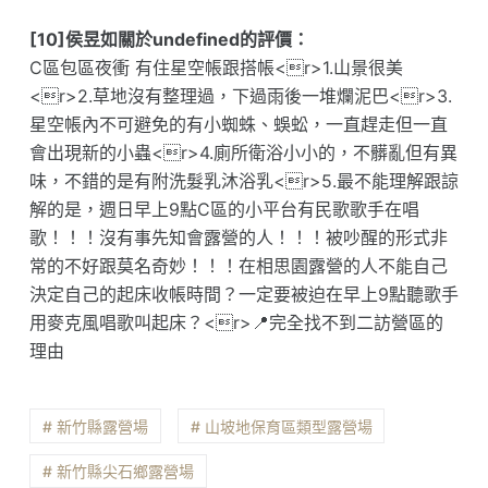
[10]侯昱如關於undefined的評價：
C區包區夜衝 有住星空帳跟搭帳<r>1.山景很美
<r>2.草地沒有整理過，下過雨後一堆爛泥巴<r>3.
星空帳內不可避免的有小蜘蛛、蜈蚣，一直趕走但一直
會出現新的小蟲<r>4.廁所衛浴小小的，不髒亂但有異
味，不錯的是有附洗髮乳沐浴乳<r>5.最不能理解跟諒
解的是，週日早上9點C區的小平台有民歌歌手在唱
歌！！！沒有事先知會露營的人！！！被吵醒的形式非
常的不好跟莫名奇妙！！！在相思園露營的人不能自己
決定自己的起床收帳時間？一定要被迫在早上9點聽歌手
用麥克風唱歌叫起床？<r>📍完全找不到二訪營區的
理由
# 新竹縣露營場
# 山坡地保育區類型露營場
# 新竹縣尖石鄉露營場