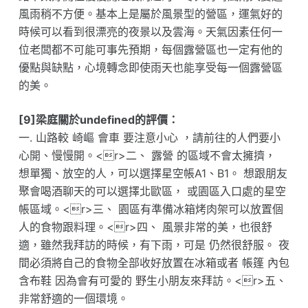
風雨稍不方便。基本上是屬於風景型的營區，運氣好的
時候可以看到很漂亮的夜景以及雲海。天氣因素任何一
位老闆都不可能可事先預期，每個露營區也一定有他的
優點與缺點，心境轉念即使雨天也能享受每一個露營區
的美。
[9]梁庭關於undefined的評價：
一. 山路較 崎嶇 會車 要注意小心 ，請前往的人們要小
心開、慢慢開。<r>二、 露營 的區域不會太擁擠，
想單獨、放空的人，可以選擇星空帳A1、B1。 想跟朋友
聚會喝酒聊天的可以選擇北歐區， 或園區入口處的星空
帳區域。<r>三、 園區有準備冰箱烤肉架可以放置個
人的食物跟料理。<r>四、 風景非常的美，也很舒
適，雖然我拜訪的時候，有下雨，可是 仍然很舒服。 夜
間必須將自己的食物全部收好放置在冰箱或者 帳篷 內包
含布鞋 因為會有可愛的 野生小朋友來拜訪。<r>五、
非常舒適的一個環境。