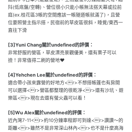
阧(低底盤/空轉)、營位很小只能小帳無法搭天幕或拉前
庭(ex.桂花區3帳的空間應該一帳隧道帳就滿了)，且營
位要照營主指示搭，民宿前的草皮區很斜，睡覺/東西一
直往下滑
[3]Yuni Chang關於undefined的評價：
非常舒服的營區，草皮漂亮景觀優美，還有栗子可以
撿！非常值得二刷的營地❤️
[4]Yehchen Lee關於undefined的評價：
適合帶小孩來露營的好地方<r>不想搭帳篷也有房間
可以選擇<r>營區都整理的很乾淨<r>還有沙坑、遊
樂區<r>現在去還有螢火蟲可以看！
[5]Wu Alex關於undefined的評價：
近內灣7-11<r>約10分鐘車程即可到達<r>讚讚～的
距離<r>雖然不是非常深山林內<r>也不是什麼高海