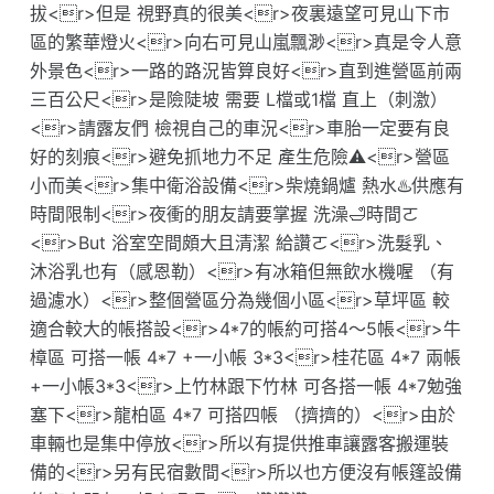
拔<r>但是 視野真的很美<r>夜裏遠望可見山下市
區的繁華燈火<r>向右可見山嵐飄渺<r>真是令人意
外景色<r>一路的路況皆算良好<r>直到進營區前兩
三百公尺<r>是險陡坡 需要 L檔或1檔 直上（刺激）
<r>請露友們 檢視自己的車況<r>車胎一定要有良
好的刻痕<r>避免抓地力不足 產生危險⚠️<r>營區
小而美<r>集中衛浴設備<r>柴燒鍋爐 熱水♨️供應有
時間限制<r>夜衝的朋友請要掌握 洗澡🛁時間ㄛ
<r>But 浴室空間頗大且清潔 給讚ㄛ<r>洗髮乳、
沐浴乳也有（感恩勒）<r>有冰箱但無飲水機喔 （有
過濾水）<r>整個營區分為幾個小區<r>草坪區 較
適合較大的帳搭設<r>4*7的帳約可搭4～5帳<r>牛
樟區 可搭一帳 4*7 +一小帳 3*3<r>桂花區 4*7 兩帳
+一小帳3*3<r>上竹林跟下竹林 可各搭一帳 4*7勉強
塞下<r>龍柏區 4*7 可搭四帳 （擠擠的）<r>由於
車輛也是集中停放<r>所以有提供推車讓露客搬運裝
備的<r>另有民宿數間<r>所以也方便沒有帳篷設備