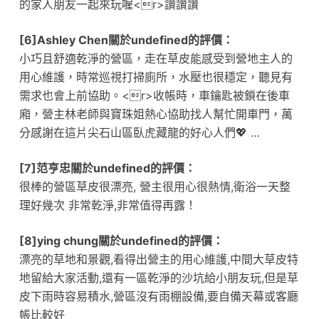
的家人朋友一起來玩喔<r>讚讚讚
[6]Ashley Chen關於undefined的評價：
小巧且舒適乾淨的營區，走在草皮能感受到營地主人的
用心維護，時常巡視打掃廁所，水壓也很穩定，聽見有
需求也會上前協助。<r>收帳時，車鑰匙被鎖在後車
廂，營主林老師與寶珠姐熱心協助找人幫忙開車門，萬
分感謝在這片尖石山區臥虎藏龍的好心人們💖 …
[7]范亨忠關於undefined的評價：
很棒的營區草皮很漂亮, 營主很用心很熱情,衛浴一天整
理好幾次 非常乾淨,非常值得再露！
[8]ying chung關於undefined的評價：
漂亮的草地和景觀,看得出營主的用心維護,中間大草皮特
地留給大家活動,還有一區乾淨的沙坑給小朋友玩,但是草
皮下雨時容易積水,營區沒有雨棚設備,要自備天幕或客廳
帳比較好