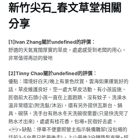
新竹尖石_春文草堂相關
分享
[1]Ivan Zhang關於undefined的評價：
舒適的天氣寬闊厚實的草皮，處處感受到老闆的用心，
非常值得再訪的營地
[2]Tinny Chao關於undefined的評價：
優點：環境好白天/晚上有景色欣賞，雲海如果運氣好的
話，草皮維護良好，空一處大草皮活動、有小孩設施、
民宿前大石頭小孩一直在上面跑跳、沒有蚊子、洗澡水
溫非常穩定(附洗髮/沐浴)，還有另外提供瓦斯台、鍋
具、碗筷，洗手台有熱水冬天洗碗很需要(只是快洗完了
熱水才出來)，處處有桂花香，包場+民宿好去處。
<r>缺點：停車不便要照營主指示裝備難缷(沒包場的
話前3-5台車只能最後走)，上山最後3分鐘路髮夾彎+超