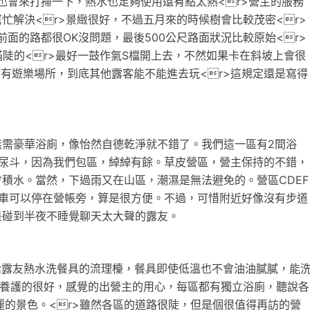
也會來打掃一下，熱水也足夠使用還有點太熱<r>營主的服務
忙解決<r>景緻很好，不過五月來的時候樹會比較茂密<r>
前面的路都很OK沒問題，最後500公尺路面狀況比較原始<r>
滿陡的<r>最好一鼓作氣S檔開上去，不然如果卡在斜坡上會很
區都有遊樂場所，到底其他露客能不能進去玩<r>這規定還是寫得
無需豪華浴廁，像怡然自德乾淨就不錯了。我們這一區有2間浴
的尿斗，因為我們包區，綽綽有餘。草皮營區，營主保持的不錯，
積水。當然，下過雨又在山區，潮濕是無法避免的。營區CDEF
汽車可以停在營帳旁，算是很方便。不過，可惜附近好像沒有步道
是碰到半夜不睡覺聊天太大聲的露友。
供給露友熱水洗餐具的流理檯，餐具即使低溫也不會油油膩膩，能
皮養護的很好，感覺的出營主的用心，每區都有獨立浴廁，聽說各
麗的景色。<r>雖然各區的道路很陡，但是個很值得再訪的營