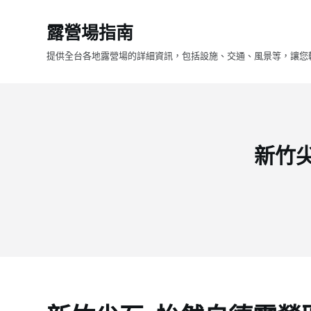
跳
露營場指南
至
主
提供全台各地露營場的詳細資訊，包括設施、交通、風景等，讓您
要
內
容
新竹尖