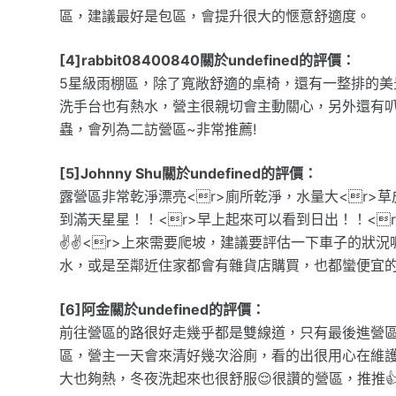
區，建議最好是包區，會提升很大的愜意舒適度。
[4]rabbit08400840關於undefined的評價：
5星級雨棚區，除了寬敞舒適的桌椅，還有一整排的美
洗手台也有熱水，營主很親切會主動關心，另外還有
蟲，會列為二訪營區~非常推薦!
[5]Johnny Shu關於undefined的評價：
露營區非常乾淨漂亮<r>廁所乾淨，水量大<r>草
到滿天星星！！<r>早上起來可以看到日出！！<
✌️✌️<r>上來需要爬坡，建議要評估一下車子的狀
水，或是至鄰近住家都會有雜貨店購買，也都蠻便宜的<
[6]阿金關於undefined的評價：
前往營區的路很好走幾乎都是雙線道，只有最後進營
區，營主一天會來清好幾次浴廁，看的出很用心在維護
大也夠熱，冬夜洗起來也很舒服😌很讚的營區，推推👍👍