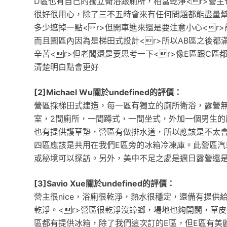
D區也有自己的獨立衛浴跟廁所，相當乾淨<r>營主
很好很用心，除了三不五時會來有任何問題都能盡量幫
多少遮掉一點<r>但開車進來還是要注意小心<r>
而且園區內因為是梯田式設計<r>所以AB區之後都
辛苦<r>但老闆還是要思考一下<r>像E區跟C
清楚明白點會更好
[2]Michael Wu關於undefined的評價：
營區採梯田式建造，每一區有獨立的廁所衛浴，露營
室，2間廁所，一間蹲式，一間坐式，外加一個男生
也有提供護草墊，營區有做排水道，所以應該是不太會
四區應該是共用在我們E區旁的冰箱冷凍庫。此營區
或秘境可以探訪。另外，美中不足之處是週日露營還
[3]Savio Xue關於undefined的評價：
營主很nice，浴廁很乾淨，熱水很穩定，還備有提
乾淨。<r>營區很乾淨沒蟑螂，場地也夠開闊，草
區都有提供冰箱，除了我們這次訂的E區，但E區有美