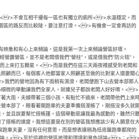
<r>不會互相干擾每一區也有獨立的廁所<r>水溫穩定，而
進園區的路反而比較陡，要注意打滑。<r>有機會一定會再訪的
沒有映象和有心上來頻論，這是我第一次上來頻論營區好壞。
經營露營區，並不是老闆借我們“營柱”，或是借我們“防火毯”，
，而上來打五顆星。<r>而是我們在這三天兩夜裡感受到老闆和
此照顧而已，每個客人他都當家人照顧甚至做的比對家人還要關
r>我們的營地因為有下雨稍有濕滑，老闆便跑下山去營本部那人
細微的舉動讓我們全家人，就連兒子都說老闆人好好唷。<r>
下著大雨，夫婦帶著三個小孩，有點忙不過來，老闆帶他們上來
去營本部了，眼看著開跑車的夫妻準備搭溼帳了，剛搭沒多久就
來，並且說要幫忙搭帳篷，這個舉動是讓我最為感動的，雖然只
速了搭帳的速度。我想這要是在別的營區我想應該少有人願意在
說跑車夫妻，沒有任何意思，而是想表達稍為低底盤跑車都爬的
。<r>至於這裡的營區地理和環境和景色評論<r>：<r