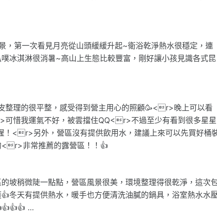
景，第一次看見月亮從山頭緩緩升起~衛浴乾淨熱水很穩定，連
叭噗冰淇淋很消暑~高山上生態比較豐富，剛好讓小孩見識各式昆
皮整理的很平整，感受得到營主用心的照顧🥳<r>晚上可以看
r>可惜我運氣不好，被雲擋住QQ<r>不過至少有看到很多星星
況喔！<r>另外，營區沒有提供飲用水，建議上來可以先買好桶
r>非常推薦的露營區！！👍
區的坡稍微陡一點點，營區風景很美，環境整理得很乾淨，這次
👍冬天有提供熱水，暖手也方便清洗油膩的鍋具，浴室熱水水
👍👍 …