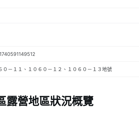
.1740591149512
６０－１１、１０６０－１２、１０６０－１３地號
區露營地區狀況概覽