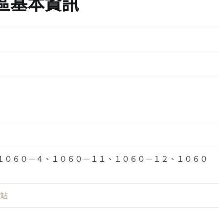
區基本資訊
１０６０－４、１０６０－１１、１０６０－１２、１０６０
網站