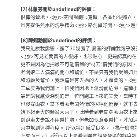
[7]林蕙芬關於undefined的評價：
很棒的營地，<r>空間規劃很寬鬆，各區也很獨立，
且有提供熱水的洗手槽👍<r>路況算好開，<r>
[8]陳錫勳關於undefined的評價：
我只能說我露營，露了30幾露了,營區的評論我幾乎
<r>可見老闆真的人很好，也很貼心，更是認真的在
更不是因為他把最不可能借到的“材刀”借我們的原因
老闆娘二人滿滿的關心和幫忙，不是只有我們受到如
和照顧及幫忙，我想這是有去過的人，才體會的。<
工草皮為我們舖上，怕我們因地上濕滑而危險，這種小
最是讓我感受深刻的是一位開跑車上來的夫妻，當時
也沒穿雨衣，當下看著老闆熱情的招呼他們後，就下
始下起更大的傾盆大雨了，此時看到老闆穿著雨衣上
到跑車夫妻說不用幫忙啦，但老闆執意要幫忙，才加
雨中幫到這種程度。 所以特別感受良多。（為什麼會
上來而已。）<r>以上是看到老闆經營營區的態度評論