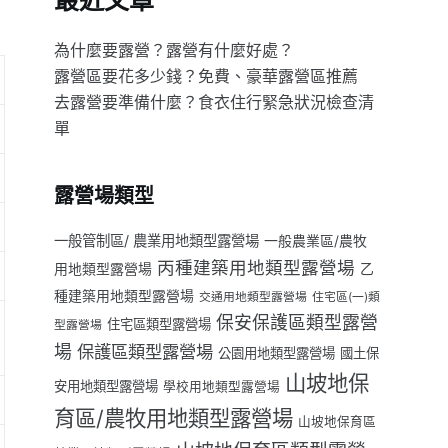
最近文章
為什麼要露營？露營有什麼好處？
露營區要花多少錢？免費、豪華露營區推薦
去露營要準備什麼？食衣住行緊急狀況檢查清
單
露營場類型
一般管制區/ 農業用地類型露營場
一般農業區/農牧
丙種建築用地類型露營場
用地類型露營場
乙
種建築用地類型露營場
交通用地類型露營場
住宅區(一)類
保安保護區類型露營
住宅區類型露營場
型露營場
場
保護區類型露營場
公園用地類型露營場
國土保
山坡地保
安用地類型露營場
學校用地類型露營場
育區/農牧用地類型露營場
山坡地保育區