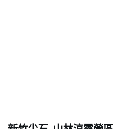
新竹尖石_山林涼露營區