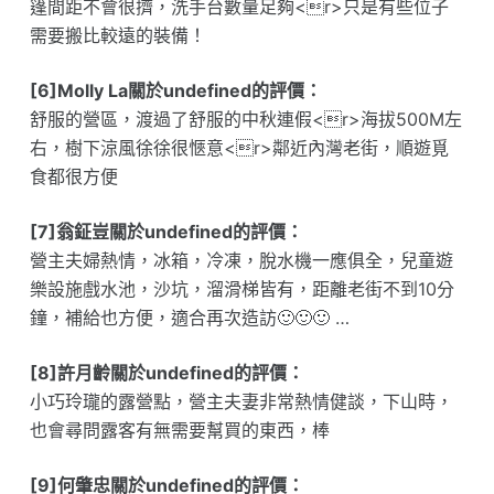
篷間距不會很擠，洗手台數量足夠<r>只是有些位子
需要搬比較遠的裝備！
[6]Molly La關於undefined的評價：
舒服的營區，渡過了舒服的中秋連假<r>海拔500M左
右，樹下涼風徐徐很愜意<r>鄰近內灣老街，順遊覓
食都很方便
[7]翁鉦豈關於undefined的評價：
營主夫婦熱情，冰箱，冷凍，脫水機一應俱全，兒童遊
樂設施戲水池，沙坑，溜滑梯皆有，距離老街不到10分
鐘，補給也方便，適合再次造訪🙂🙂🙂 …
[8]許月齡關於undefined的評價：
小巧玲瓏的露營點，營主夫妻非常熱情健談，下山時，
也會尋問露客有無需要幫買的東西，棒
[9]何肇忠關於undefined的評價：