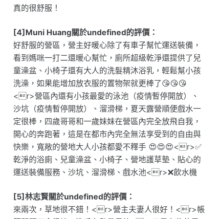
真的很舒服！
[4]Muni Huang關於undefined的評價：
好舒服的營區，營主好暖心除了有車子幫忙運送裝備，
看到媽咪一打二還暖心幫忙，廁所超級乾淨還提供了兒
童澡盆、小椅子還有大人的洗髮精沐浴乳，輕鬆幫小孩
洗澡，如果能增加放衣服的置物架就更棒了😘😘😘
<r>營區內還有小孩最愛的泳池（疫情暫停開放）、
沙坑（疫情暫停開放）、溜滑梯，夏天露營順便戲水一
定很棒，四歲哥哥和一歲妹妹在營區內完全放飛自我，
開心的奔跑著，這是在都市內完全無法享受到的自由與
快樂，寬敞的營地大人小孩都愛不釋手 😍😍😍<r>✅
乾淨的浴廁、兒童澡盆、小椅子、營地護草墊、貼心的
運送裝備服務、沙坑、溜滑梯、戲水池<r>❌飲水機
[5]林志賢關於undefined的評價：
來兩次，草地很不錯！<r>營主夫妻人很好！<r>帳