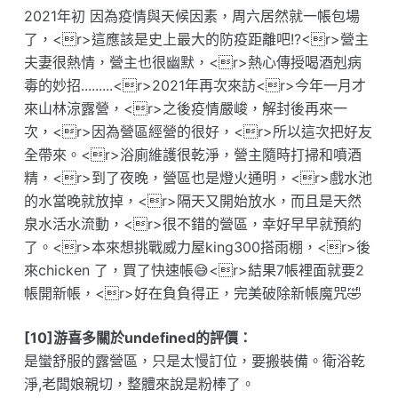
2021年初 因為疫情與天候因素，周六居然就一帳包場
了，<r>這應該是史上最大的防疫距離吧!?<r>營主
夫妻很熱情，營主也很幽默，<r>熱心傳授喝酒剋病
毒的妙招.........<r>2021年再次來訪<r>今年一月才
來山林涼露營，<r>之後疫情嚴峻，解封後再來一
次，<r>因為營區經營的很好，<r>所以這次把好友
全帶來。<r>浴廁維護很乾淨，營主隨時打掃和噴酒
精，<r>到了夜晚，營區也是燈火通明，<r>戲水池
的水當晚就放掉，<r>隔天又開始放水，而且是天然
泉水活水流動，<r>很不錯的營區，幸好早早就預約
了。<r>本來想挑戰威力屋king300搭雨棚，<r>後
來chicken 了，買了快速帳😅<r>結果7帳裡面就要2
帳開新帳，<r>好在負負得正，完美破除新帳魔咒🤣
[10]游喜多關於undefined的評價：
是蠻舒服的露營區，只是太慢訂位，要搬裝備。衛浴乾
淨,老闆娘親切，整體來說是粉棒了。