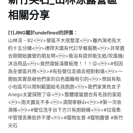
相關分享
[1]JING關於undefined的評價：
山林涼 - B2<r>營區不大很整潔<r>離內灣老街大
約十五分鐘<r>禮拜天還有代訂早餐服務<r>非常適
合剛開始露營的朋友啊<r>衛浴有提供衛生紙/吹風機/
沐浴用品<r>竟然還裝潢層板燈！！！😲<r>#但因
為全營區共用<r>#有些營位走過去相對較遠<r>一
開始其實是被他們家的白色圍籬吸引的<r>想說有點
小包區可以限制範圍給毛孩跑跑<r>我們家黑色女子
Anego太愛探險了😩<r>整體還蠻適合有毛孩的家庭
<r>雨天露友不多<r>清閒寧靜👍<r>#第一次收
濕帳<r>#營位洗手台下方只有廚餘桶<r>#垃圾集
中管理丟棄些許不便<r>#寵物友善 #寵物露營 #新竹
尖石