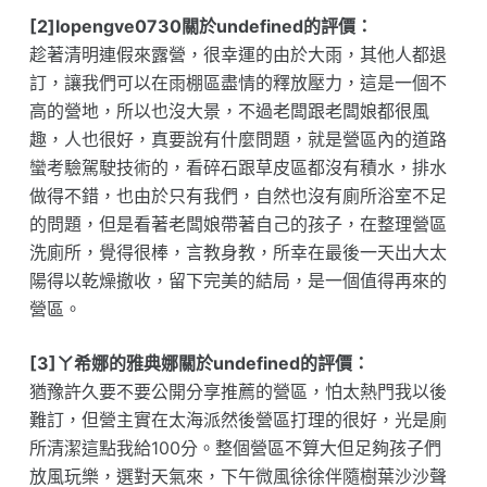
[2]lopengve0730關於undefined的評價：
趁著清明連假來露營，很幸運的由於大雨，其他人都退
訂，讓我們可以在雨棚區盡情的釋放壓力，這是一個不
高的營地，所以也沒大景，不過老闆跟老闆娘都很風
趣，人也很好，真要說有什麼問題，就是營區內的道路
蠻考驗駕駛技術的，看碎石跟草皮區都沒有積水，排水
做得不錯，也由於只有我們，自然也沒有廁所浴室不足
的問題，但是看著老闆娘帶著自己的孩子，在整理營區
洗廁所，覺得很棒，言教身教，所幸在最後一天出大太
陽得以乾燥撤收，留下完美的結局，是一個值得再來的
營區。
[3]ㄚ希娜的雅典娜關於undefined的評價：
猶豫許久要不要公開分享推薦的營區，怕太熱門我以後
難訂，但營主實在太海派然後營區打理的很好，光是廁
所清潔這點我給100分。整個營區不算大但足夠孩子們
放風玩樂，選對天氣來，下午微風徐徐伴隨樹葉沙沙聲