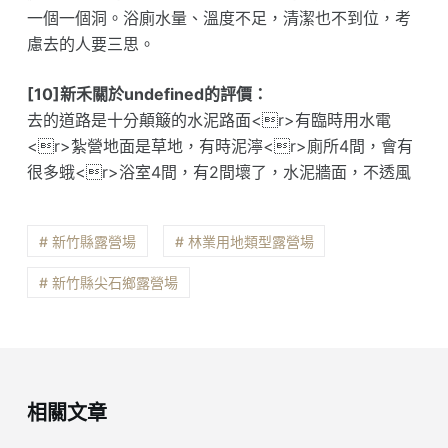
一個一個洞。浴廁水量、溫度不足，清潔也不到位，考
慮去的人要三思。
[10]新禾關於undefined的評價：
去的道路是十分顛簸的水泥路面<r>有臨時用水電
<r>紮營地面是草地，有時泥濘<r>廁所4間，會有
很多蛾<r>浴室4間，有2間壞了，水泥牆面，不透風
# 新竹縣露營場
# 林業用地類型露營場
# 新竹縣尖石鄉露營場
相關文章