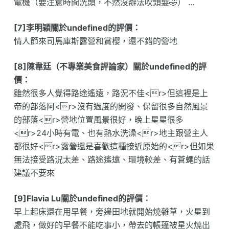
電機（要注意時間洗頭，不然沒辦法吹頭髮🤣） …
[7]李明穎關於undefined的評價：
情人節來司馬庫斯露營和賞樱，還不錯的營地
[8]陳韋廷（不專業美食評論家）關於undefined的評
價：
雖然很多人覺得路途遙遠，路況不佳<r>但這裡是上
帝的部落阿<r>沒有過度的開發、保留很多自然風景
的部落<r>營地位置風景很好，晚上星星很多
<r>24小時有電、也有熱水洗澡<r>地主跟營主人
都很好<r>露營還是喜歡這種接近原始的<r>但如果
無法接受路況太差、路途遙遠、環境較差、有蒼蠅的話
建議不要來
[9]Flavia Lu關於undefined的評價：
早上起床還在用早餐，旁邊田地就開始燒雜草，火星到
處飛，做好的早餐不能吃事小，帶去的帳蓬被星火燒出