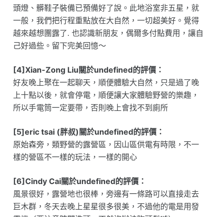
頭燈、髒鞋子裝備已預備好了說。此地浴室非五星，就
一般，我們把行程重點放在大自然，一切超美好。覺得
越來越想團露了. 也認識新朋友，偶爾多付點費用，讓自
己好過些。留下完美回憶～
[4]Xian-Zong Liu關於undefined的評價：
好友晚上聚在一起聊天，順便體驗大自然，只是過了晚
上十點以後，就會停電，順便讓大家體驗野營的樂趣，
所以手電筒一定要帶，否則晚上會找不到廁所
[5]eric tsai (胖叔)關於undefined的評價：
原始森旁，類野營的露營區，因山區供電有時限，不一
樣的營區不一樣的玩法，一樣的開心
[6]Cindy Cai關於undefined的評價：
風景很好，露營地也很棒，旁邊有一條路可以直接走去
巨木群，冬天去晚上星星很多很美，不過他的電是用發