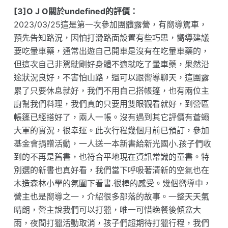
[3]O J O關於undefined的評價：
2023/03/25這是第一次參加團體露營，有嚮導駕車，
預先告知路況，因怕打滑路面設置有些巧思，嚮導建議
要吃暈車藥，通常出遊自己開車是沒有在吃暈車藥的，
但這次自己非駕駛剛好身體不適就吃了暈車藥，果然沿
途狀況良好，不害怕山路，還可以跟嚮導聊天，這團露
累了只要休息就好，我們不用自己搭帳篷，也有兩位主
廚幫我們料理，我們真的只要用雙眼觀看就好，到營區
帳篷已經搭好了，兩人一帳。沒有遇到其它評價有蒼蠅
大軍的實況，很幸運。此次行程幾個月前已預訂，參加
基金會捐贈活動，一人送一本新書給新光國小.孩子們收
到的不再是舊書，也符合平地現在資訊常識的童書。特
別選的新書也真好看，我們當下呼吸著清新的空氣也在
木造森林小學的氛圍下看書.很棒的感受。幾個嚮導中，
營主也是嚮導之一，介紹很多部落的故事。一整天天氣
晴朗，營主說我們可以打獵，唯一可惜晚餐後傾盆大
雨，夜間打獵活動取消，孩子們超期待打獵行程，我們