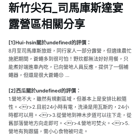
新竹尖石_司馬庫斯達宴
露營區相關分享
[1]Hui-hsin關於undefined的評價：
8月至司馬庫斯旅遊，同行家人一部分露營，但適逢農忙
施肥期間，蒼蠅多到很可怕！野炊都無法好好用餐，只
能煮好端進車內吃，已向營地人員反應，提供了一個補
蠅器，但還是很大蒼蠅😔 …
[2]西瓜關於undefined的評價：
1.營地不大，雖然有規劃區域，但基本上是安排比較隨
性。<r>2.目前24小時有電，洗澡是用瓦斯的，24小
時都可以用。<r>3.從營地到神木步道可以往下走，從
舊部落營地方向走即可。<r>4.營地可焚火。<r>5.
營地有狗跟貓，需小心食物被叼走。