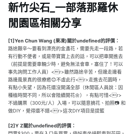
新竹尖石_一部落那羅休
閒園區相關分享
[1]Yen Chun Wang (果凍)關於undefined的評價：
路途艱辛～要看到漂亮的金盞花，需要先走一段路，若
有行動不便者，或是帶寶寶上去的話，可以把車開進去
（前提是需要車輛少時，避免無法會車，塞住了！可以
事先詢問工作人員）<r>雖然路途辛苦，但邊走邊看
路邊風景真的很療癒😊不虛此行<r>走進去花園時，
有點小失望，因為花還沒開滿全部（休閒區人員說：因
種植時間不同，所以會陸續開花🌼），有點可惜<r>
不過購票（300元/人）入場，可以隨意摘花、拍照📷 和
做DIY，覺得還不錯<r>這次DIY項目是提籃
[2]Y Z關於undefined的評價：
門票$300，要在入口先買票，停好車坐接駁車到花田，