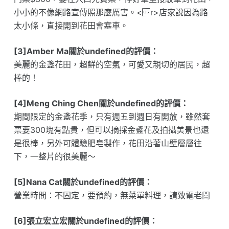
小小的不像網路宣傳照那麼厲害。<r>店家說因為路
太小條，直接開到花田會塞車。
[3]Amber Ma關於undefined的評價：
美麗的金盞花田，超鮮的空氣，可愛又親切的居民，超
棒的！
[4]Meng Ching Chen關於undefined的評價：
期間限定的金盞花季，只有週五到週日有開放，雖然套
票要300塊有點貴，但可以摘採金盞花及拍攝美景也還
是很棒，另外可體驗肥皂製作，花田沿著山壁層層往
下，一整片的很美麗～
[5]Nana Cat關於undefined的評價：
營業時間：不固定，要預約，無菜單料理，請致電老闆
[6]張立宏立宏關於undefined的評價：