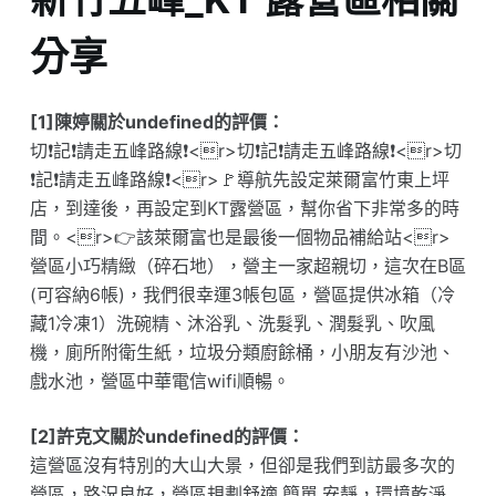
分享
[1]陳婷關於undefined的評價：
切❗️記❗️請走五峰路線❗️<r>切❗️記❗️請走五峰路線❗️<r>切
❗️記❗️請走五峰路線❗️<r>🚩導航先設定萊爾富竹東上坪
店，到達後，再設定到KT露營區，幫你省下非常多的時
間。<r>👉該萊爾富也是最後一個物品補給站<r>
營區小巧精緻（碎石地），營主一家超親切，這次在B區
(可容納6帳)，我們很幸運3帳包區，營區提供冰箱（冷
藏1冷凍1）洗碗精、沐浴乳、洗髮乳、潤髮乳、吹風
機，廁所附衛生紙，垃圾分類廚餘桶，小朋友有沙池、
戲水池，營區中華電信wifi順暢。
[2]許克文關於undefined的評價：
這營區沒有特別的大山大景，但卻是我們到訪最多次的
營區，路況良好，營區規劃舒適.簡單.安靜，環境乾淨.