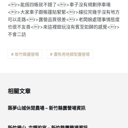
<r>能搭四帳就不錯了<r>車子沒有規劃停車場
<r>大家車子跟帳篷貼緊緊<r>線拉完幾乎沒有地方
可以走路<r>露營品質很差<r>老闆娘處理事情態度
也很不友善<r>來這裡遊玩沒有賓至如歸的感覺<r>
不會二訪
# 新竹縣露營場
# 農牧用地類型露營場
相關文章
築夢山城休閒農場 – 新竹縣露營場資訊
新竹橫山_吉娜的家 – 新竹縣露營場資訊