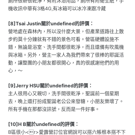
廁所很新很乾淨，有附沐浴用品，廁所有附衛生紙，手
機收訊中華有3格4G,有冰箱可以冰冷凍跟冷藏
[8]Tsai Justin關於undefined的評價：
營地處在森林內，所以沒什麼大景，但產業道路往上散
步約莫十分鐘就有不錯的景色可看。營區硬體設施不
錯，無論是浴室、洗手間都很乾淨，而且還備有吹風機
與冰箱。另外，營主一家人為我們帶來了很棒的耶誕活
動，讓整團的小朋友都很開心，真的很感謝他們的用
心，～
[9]Jerry HSU關於undefined的評價：
主人很用心又親切，洗手間很乾淨，聖誕前一個星期
去，晚上還打扮成聖誕老公公來發糖，小朋友樂壞了。
所有手機在那都沒訊號，反而是一件好事。
[10]H B關於undefined的評價：
B區很小<r>愛露營訂位官網說可以搭六帳根本搭不下