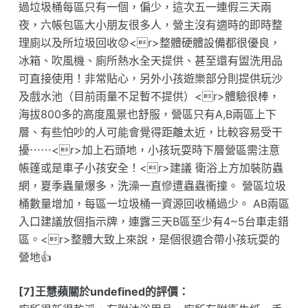
過垃圾桶每區只有一個，偏少，這次五一連假三天兩
夜，六帳包區大小朋友很多人，營主沒有適時的即時整
理廁以及所垃圾回收😟<r>整體硬體設備都很優良，
冰箱、吹風機、廁所熱水全天提供、甚至還有盥洗用品
可直接使用！非常貼心，另外小孩遊樂部分則提供玩沙
及戲水池（目前雨量不足暫不提供）<r>體驗很棒，
海拔800多的高度風景也舒服，營區只有A,B兩區上下
層、有些怕吵的人可能會覺得距離太近，比較容易受干
擾⋯⋯<r>加上石頭地，小孩玩耍時下層營區需注意
帳篷或是車子小孩安全！<r>建議 衛浴上方加裝防蟲
網，夏季蟲量爆多，洗澡一直慘遭蟲蟲衝撞。 營區垃圾
桶數量增加，每區一垃圾桶一資源回收桶過少。 AB兩區
入口建議放個指示牌，連露三天B區至少有4~5台車走錯
區。<r>整體大致上來說，是個很適合帶小孩玩耍的
營地👍
[7]王慧蘋關於undefined的評價：