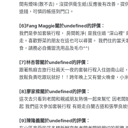
間有煙味(散不去)，沒提供衛生紙(反應後有改善，提
退錢，可憐四帳搭到門口。
[6]Fang Maggie關於undefined的評價：
我們是參加套裝行程， 房間乾淨( 是我住過 “深山裡
走。喜歡野菜的朋友在這也可以尋寶。 我們住的當天客
食，請務必自備盥洗用品及毛巾^^)
[7]林杏蓉關於undefined的評價：
跟著熊麻吉旅行社兩天一夜的套裝行程入住迦南山莊
放鬆負責吃跟玩就好！！跨年晚上又有營火晚會，小米
[8]廖家樑關於undefined的評價：
這次去只看到老闆和親戚朋友熱情一起來幫忙 因老闆娘
起 我們這次參加套裝行程 有遊走白蘭古道和張學良故
[9]陳隆義關於undefined的評價：
在山區享受的芬多精新鮮空氣老闆老闆娘親切的服務.