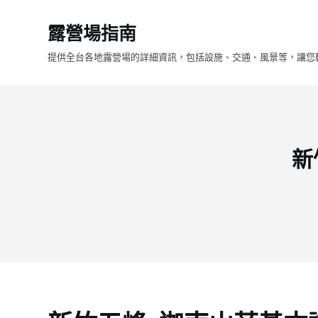
跳
露營場指南
至
主
提供全台各地露營場的詳細資訊，包括設施、交通、風景等，讓您
要
內
容
新