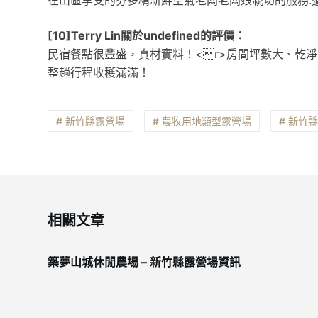
[10]Terry Lin關於undefined的評價：
民宿餐點很豐盛，真材實料！<r>房間坪數大、乾淨<
整趟行程收穫滿滿！
# 新竹縣露營場
# 農牧用地類型露營場
# 新竹
相關文章
築夢山城休閒農場 – 新竹縣露營場資訊