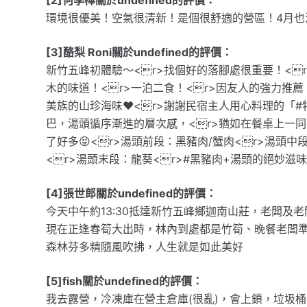
環境很優美！空氣很清新！是個很舒適的營區！4月也沒
[3]酪梨 Roni關於undefined的評價：
新竹五峰初體驗～<r>找個好的落腳處很重要！<
木的味道！<r>一泊二食！<r>因友人的強力推薦
美族的山珍海味❤️<r>謝謝民宿主人用心料理的「#
巴，湯頭循序漸進的層次感，<r>猶如在餐桌上一同
了好多😝<r>湯頭前段：黑豬肉/蟹肉<r>湯頭中
<r>湯頭末段：龍葵<r>#黑豬肉+湯頭的絕妙滋
[4]張世郎關於undefined的評價：
今天中午約13:30抵達新竹五峰鄉迦南山莊，老闆
現在正逢春筍大出時，林內到處都是竹筍、晚餐老闆準
森林芬多精隨風吹拂，人生就是如此美好
[5]fish關於undefined的評價：
我去露營，冷凍庫在營主倉庫(很亂)，會上鎖，垃圾桶