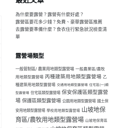
最近文章
為什麼要露營？露營有什麼好處？
露營區要花多少錢？免費、豪華露營區推薦
去露營要準備什麼？食衣住行緊急狀況檢查清
單
露營場類型
一般管制區/ 農業用地類型露營場
一般農業區/農牧
丙種建築用地類型露營場
用地類型露營場
乙
種建築用地類型露營場
交通用地類型露營場
住宅區(一)類
保安保護區類型露營
住宅區類型露營場
型露營場
場
保護區類型露營場
公園用地類型露營場
國土保
山坡地保
安用地類型露營場
學校用地類型露營場
育區/農牧用地類型露營場
山坡地保育區