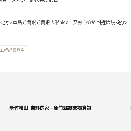
r>重點老闆跟老闆娘人很nice，又熱心介紹附近環境<r>
縣五峰鄉露營場
新竹橫山_吉娜的家 – 新竹縣露營場資訊