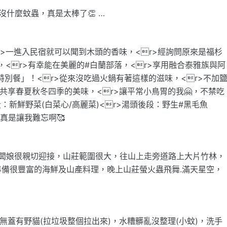
什麼蚊蟲，真是太棒了👏 …
r>一進入民宿就可以聞到木頭的香味，<r>經詢問原來是福杉
，<r>有幸能在美麗的#白蘭部落，<r>享用融合泰雅族與阿
特別餐」！<r>從來沒吃過火鍋有著這樣的滋味，<r>不加
共享春夏秋冬四季的美味，<r>讓平常小鳥胃的我🤗，不禁吃
段：新鮮野菜(白菜心/高麗菜)<r>湯頭後段：野生#黑毛魚
味真是讓我難忘啊🥰
及老闆娘很親切迎接，山莊範圍很大，往山上走旁道路上大片竹林，
備很豐富的海鮮及山產料理，晚上山莊螢火蟲飛舞.滿天星空，
無蓋有野貓(拉垃圾整個拉出來)，水糟髒亂沒整理(小蚊)，洗手