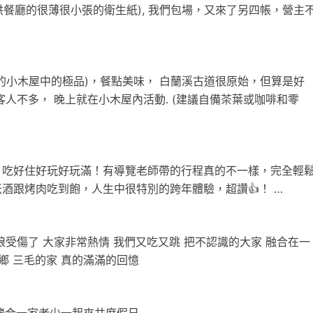
供餐廳的很薄很小張的衛生紙), 我們包場，又來了另四帳，營主
” 的小木屋中的極品)，餐點美味， 白蘭溪古道很原始，但算是好
人不多， 晚上就在小木屋內活動. (建議自備茶葉或咖啡和零
，吃好住好玩好玩滿！有導覽老師帶的行程真的不一樣，完全輕
酒跟烤肉吃到飽，人生中很特別的跨年體驗，超讚👍！ …
受傷了 大家非常熱情 我們又吃又跳 把不認識的大家 融合在一
鄉 三毛的家 真的滿滿的回憶
適合一家老少一起來共度假日