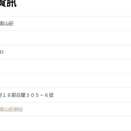
資訊
迦南山莊
31
村１８鄰白蘭３０５－６號
迦南山莊網站