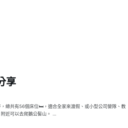
分享
總共有56個床位🛏️，適合全家來渡假、或小型公司營隊、教
附近可以去爬鵝公髻山。 …