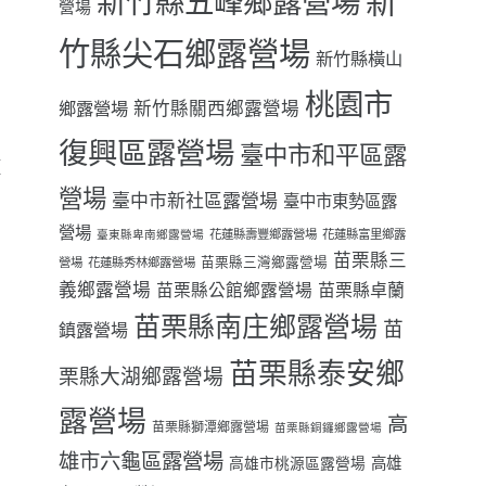
新
新竹縣五峰鄉露營場
營場
竹縣尖石鄉露營場
新竹縣橫山
桃園市
鄉露營場
新竹縣關西鄉露營場
復興區露營場
臺中市和平區露
鹽
營場
臺中市新社區露營場
臺中市東勢區露
營場
花蓮縣壽豐鄉露營場
花蓮縣富里鄉露
臺東縣卑南鄉露營場
苗栗縣三
苗栗縣三灣鄉露營場
營場
花蓮縣秀林鄉露營場
義鄉露營場
苗栗縣卓蘭
苗栗縣公館鄉露營場
苗栗縣南庄鄉露營場
苗
鎮露營場
苗栗縣泰安鄉
栗縣大湖鄉露營場
露營場
高
苗栗縣獅潭鄉露營場
苗栗縣銅鑼鄉露營場
雄市六龜區露營場
高雄
高雄市桃源區露營場