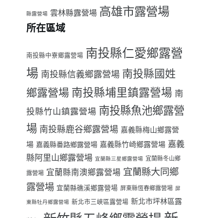
高雄市露營場
雲林縣露營場
縣露營場
所在區域
南投縣仁愛鄉露營
南投縣中寮鄉露營場
場
南投縣國姓
南投縣信義鄉露營場
南投縣埔里鎮露營場
鄉露營場
南
南投縣魚池鄉露營
投縣竹山鎮露營場
場
南投縣鹿谷鄉露營場
嘉義縣梅山鄉露營
嘉義
場
嘉義縣番路鄉露營場
嘉義縣竹崎鄉露營場
縣阿里山鄉露營場
宜蘭縣冬山鄉
宜蘭縣三星鄉露營場
宜蘭縣大同鄉
宜蘭縣南澳鄉露營場
露營場
露營場
宜蘭縣礁溪鄉露營場
屏東縣恆春鄉露營場
屏
新北市坪林區露
新北市三峽區露營場
東縣牡丹鄉露營場