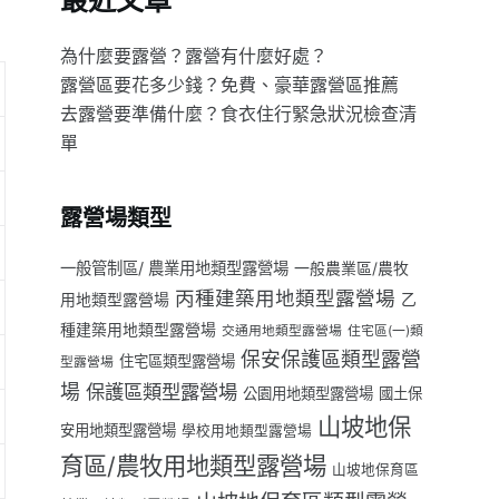
最近文章
為什麼要露營？露營有什麼好處？
露營區要花多少錢？免費、豪華露營區推薦
去露營要準備什麼？食衣住行緊急狀況檢查清
單
露營場類型
一般管制區/ 農業用地類型露營場
一般農業區/農牧
丙種建築用地類型露營場
用地類型露營場
乙
種建築用地類型露營場
交通用地類型露營場
住宅區(一)類
保安保護區類型露營
住宅區類型露營場
型露營場
場
保護區類型露營場
公園用地類型露營場
國土保
山坡地保
安用地類型露營場
學校用地類型露營場
育區/農牧用地類型露營場
山坡地保育區