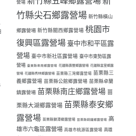
新
新竹縣五峰鄉露營場
營場
竹縣尖石鄉露營場
新竹縣橫山
>
桃園市
鄉露營場
新竹縣關西鄉露營場
細
復興區露營場
臺中市和平區露
營場
臺中市新社區露營場
臺中市東勢區露
營場
花蓮縣壽豐鄉露營場
花蓮縣富里鄉露
臺東縣卑南鄉露營場
苗栗縣三
苗栗縣三灣鄉露營場
營場
花蓮縣秀林鄉露營場
義鄉露營場
苗栗縣卓蘭
苗栗縣公館鄉露營場
乎
苗栗縣南庄鄉露營場
苗
鎮露營場
苗栗縣泰安鄉
栗縣大湖鄉露營場
露營場
高
苗栗縣獅潭鄉露營場
苗栗縣銅鑼鄉露營場
雄市六龜區露營場
高雄
高雄市桃源區露營場