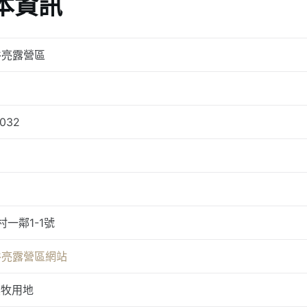
本資訊
谷亮露營區
-032
一鄰1-1號
谷亮露營區網站
農牧用地