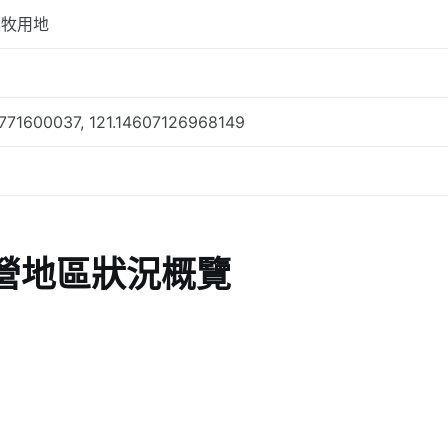
農牧用地
771600037, 121.14607126968149
營地區狀況概覽