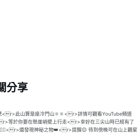
關分享
<r>此山算是座冷門山🔆🔆<r>詳情可觀看YouTube頻道
r>等於你要在懸崖峭壁上行走<r>幸好在三尖山時已經有了
♂️<r>還發現神秘之物👑<r>提醒😌 待到傍晚可在山上觀