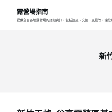
跳
露營場指南
至
主
提供全台各地露營場的詳細資訊，包括設施、交通、風景等，讓您
要
內
容
新