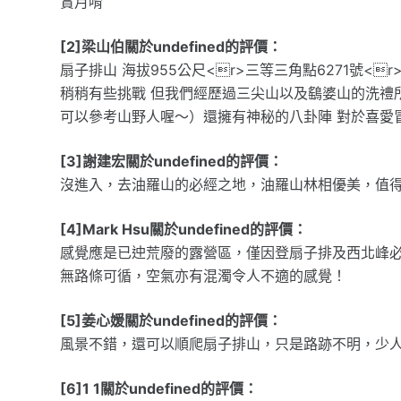
賞月唷
[2]梁山伯關於undefined的評價：
扇子排山 海拔955公尺<r>三等三角點6271號<
稍稍有些挑戰 但我們經歷過三尖山以及鷂婆山的洗禮
可以參考山野人喔～）還擁有神秘的八卦陣 對於喜愛
[3]謝建宏關於undefined的評價：
沒進入，去油羅山的必經之地，油羅山林相優美，值
[4]Mark Hsu關於undefined的評價：
感覺應是已迚荒廢的露營區，僅因登扇子排及西北峰
無路條可循，空氣亦有混濁令人不適的感覺！
[5]姜心媛關於undefined的評價：
風景不錯，還可以順爬扇子排山，只是路跡不明，少
[6]1 1關於undefined的評價：