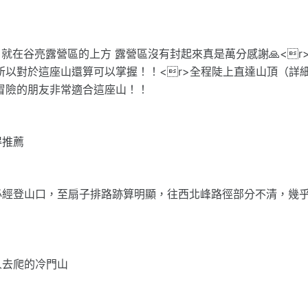
r>就在谷亮露營區的上方 露營區沒有封起來真是萬分感謝🙏<r
所以對於這座山還算可以掌握！！<r>全程陡上直達山頂（詳
冒險的朋友非常適合這座山！！
得推薦
必經登山口，至扇子排路跡算明顯，往西北峰路徑部分不清，幾
人去爬的冷門山