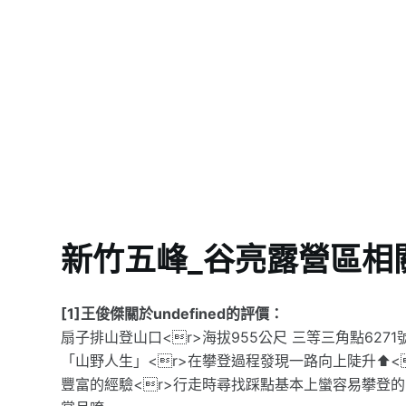
新竹五峰_谷亮露營區相
[1]王俊傑關於undefined的評價：
扇子排山登山口<r>海拔955公尺 三等三角點6271號
「山野人生」<r>在攀登過程發現一路向上陡升⬆️<
豐富的經驗<r>行走時尋找踩點基本上蠻容易攀登的🧗‍