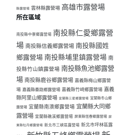
高雄市露營場
雲林縣露營場
縣露營場
所在區域
南投縣仁愛鄉露營
南投縣中寮鄉露營場
場
南投縣國姓
南投縣信義鄉露營場
南投縣埔里鎮露營場
鄉露營場
南
南投縣魚池鄉露營
投縣竹山鎮露營場
場
南投縣鹿谷鄉露營場
嘉義縣梅山鄉露營
嘉義
場
嘉義縣番路鄉露營場
嘉義縣竹崎鄉露營場
縣阿里山鄉露營場
宜蘭縣冬山鄉
宜蘭縣三星鄉露營場
宜蘭縣大同鄉
宜蘭縣南澳鄉露營場
露營場
露營場
宜蘭縣礁溪鄉露營場
屏東縣恆春鄉露營場
屏
新北市坪林區露
新北市三峽區露營場
東縣牡丹鄉露營場
星