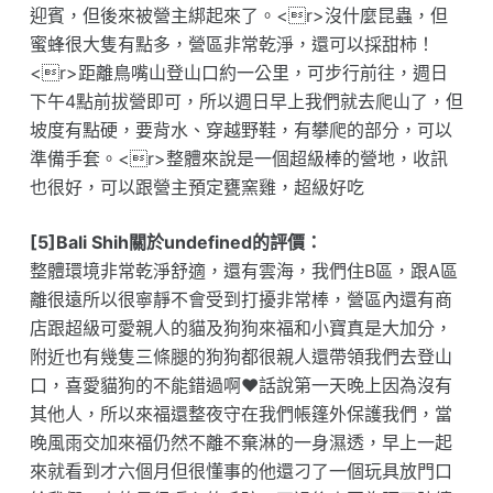
迎賓，但後來被營主綁起來了。<r>沒什麼昆蟲，但
蜜蜂很大隻有點多，營區非常乾淨，還可以採甜柿！
<r>距離鳥嘴山登山口約一公里，可步行前往，週日
下午4點前拔營即可，所以週日早上我們就去爬山了，但
坡度有點硬，要背水、穿越野鞋，有攀爬的部分，可以
準備手套。<r>整體來說是一個超級棒的營地，收訊
也很好，可以跟營主預定甕窯雞，超級好吃
[5]Bali Shih關於undefined的評價：
整體環境非常乾淨舒適，還有雲海，我們住B區，跟A區
離很遠所以很寧靜不會受到打擾非常棒，營區內還有商
店跟超級可愛親人的貓及狗狗來福和小寶真是大加分，
附近也有幾隻三條腿的狗狗都很親人還帶領我們去登山
口，喜愛貓狗的不能錯過啊❤️話說第一天晚上因為沒有
其他人，所以來福還整夜守在我們帳篷外保護我們，當
晚風雨交加來福仍然不離不棄淋的一身濕透，早上一起
來就看到才六個月但很懂事的他還刁了一個玩具放門口