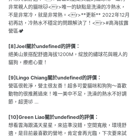
非常親人的貓咪🐱<r>唯一的缺點是洗澡的冷熱水，
不是非常冷，就是非常熱。<r>**更新** 2022年12月
初再訪，冷熱水不穩定的問題解決了！<r>#高海拔露
營區🏕
[8]Joel關於undefined的評價：
絕美山景搭配舒適海拔1200M，綻放的繡球花與親人的
貓狗，療癒心靈！
[9]Lingo Chiang關於undefined的評價：
營區很乾淨，營主很友善！超多可愛貓咪和狗狗～喜歡
動物的很推薦過來！唯一美中不足，洗澡的熱水不好調
節，超燙🤣 …
[10]Green Liao關於undefined的評價：
想看雲海跟滿天星星，來這準沒錯，空間寬敞，環境舒
適，是目前最喜歡的營地，肯定會再光臨，下次要來試