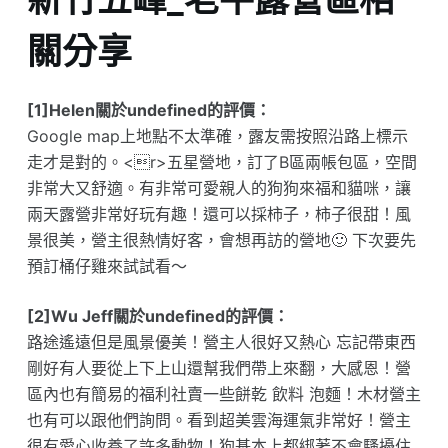
關分享
[1]Helen關於undefined的評價：
Google map上地點不太準確，露友需按照沿路上標示
走才是對的。<r>五星營地，訂了B區兩帳包區，空間
非常大又舒適。有非常可愛親人的狗狗來福和貓咪，讓
兩天露營非常好玩有趣！還可以採柿子，柿子很甜！風
景很美，營主很熱情好客，會想再訪的營地🙂 下次要先
預訂桶仔雞來試試看～
[2]Wu Jeff關於undefined的評價：
路途遙遠但是風景優美！營主人很好又熱心 忘記帶東西
剛好有人要從上下上山還幫我們帶上來翻，大感恩！營
區內也有簡易的福利社賣一些餅乾 飲料 泡麵！木材營主
也有可以跟他們詢問。看到超美雲海運氣非常好！營主
很有愛心收養了許多動物！狗基本上都綁著不會騷擾住