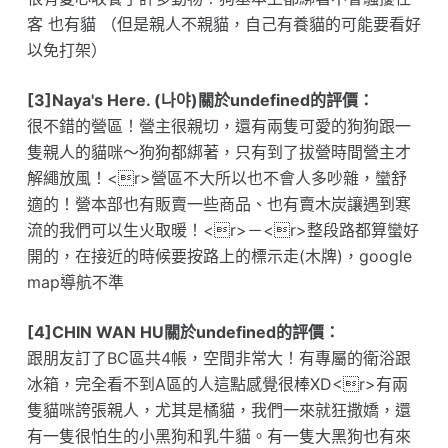
客 也有貓 （但是親人不親貓，自己有養貓的可能要看好
以免打架）
[3]Naya's Here. (나야)關於undefined的評價：
很不錯的營區！營主很親切，還有兩隻可愛的狗狗跟一
隻親人的貓咪～狗狗都綁著，只有到了拔營時間營主才
解繩放風！<r>營區不大所以也不會人多吵雜，蠻舒
適的！營本部也有販賣一些商品、也有賣木炭讓遇到寒
流的我們可以生火取暖！<r>－<r>整段路都算蠻好
開的，在接近的時候要按路上的標示走(木牌)，google
map導航不準
[4]CHIN WAN HU關於undefined的評價：
跟朋友訂了BC區共4帳，空間非常大！有專屬的衛浴跟
冰箱，完全看不到A區的人這點感覺很棒XD<r>有兩
隻貓咪誇張親人，尤其是橘貓，我們一來就狂撒嬌，還
有一隻很怕生的小黑狗和乳牛貓。有一隻大黑狗也有來