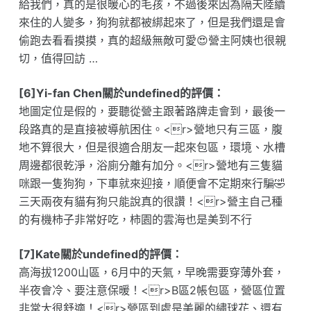
給我們，真的是很暖心的毛孩，不過後來因為隔天陸續
來住的人變多，狗狗就都被綁起來了，但是我們還是會
偷跑去看看摸摸，真的超級無敵可愛😍營主阿姨也很親
切，值得回訪 …
[6]Yi-fan Chen關於undefined的評價：
地圖定位是假的，要聽從營主跟著路牌走會到，最後一
段路真的是直接被導航困住。<r>營地只有三區，腹
地不算很大，但是很適合朋友一起來包區，環境、水槽
周邊都很乾淨，浴廁分離有加分。<r>營地有三隻貓
咪跟一隻狗狗，下車就來迎接，順便會不定期來行騙🤣
三天兩夜有貓有狗只能說真的很讚！<r>營主自己種
的有機柿子非常好吃，柿園的雲海也是美到不行
[7]Kate關於undefined的評價：
高海拔1200山區，6月中的天氣，早晚需要穿薄外套，
半夜會冷、要注意保暖！<r>B區2帳包區，營區位置
非常大很舒適！<r>營區到處是美麗的繡球花、還有