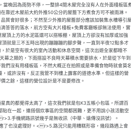
態，當晚因為雨勢不停，一整排4間木屋完全沒有人在外面棧板區
在靠近木屋前大約外推50公分的屋簷下方煮食方可不被雨淋。
，品質會好很多；不然至少外推的屋簷部分應該加裝集水槽導引
滴滴答答的落水，前方空有大片棧板+免費客廳帳卻無法使用，實
小木屋屋頂上方的水泥區還可以搭帳棚，屋頂上方卻沒有加厚或加強
屋頂就是三不五時出現的蹦蹦蹦的腳步聲，一直到半夜12點多才
的，於是空有很大的室內活動和休息空間，這次出遊全家都睡不
搭天幕之類的，下雨搭設不良時天幕積水需要排水，於是從下午到
好我們沒有用棧板區，不然大概正在拍照或是準備食物時就會莫
臺，或許沒有，反正我管不到樓上露客的道德水準。但這樣的營
評價之餘，這樣的營位設計是不是要修改。
星真的都覺得太高了，這次我們就是包K3五帳小包區，所謂百
帳都貼在一起，連搭個炊事區的空間都困難，更不用說小孩活動空
r>3.手機網路訊號幾乎是無收訊（中華、遠傳沒訊號）。
，反應了也沒處理好。<r>5.路況只能用糟糕形容，幾段路遇上會