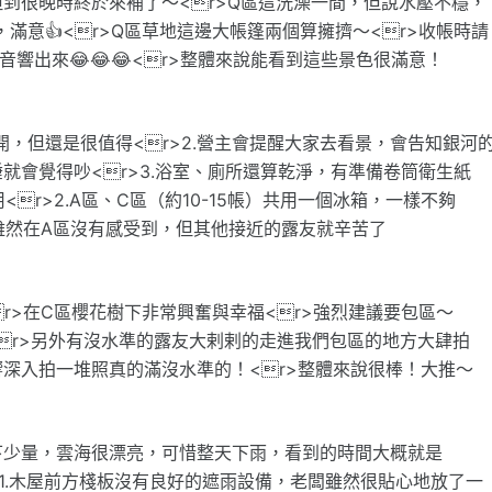
到很晚時終於來補了～<r>Q區這洗澡一間，但說水壓不穩，
滿意👍<r>Q區草地這邊大帳篷兩個算擁擠～<r>收帳時請
響出來😂😂😂<r>整體來說能看到這些景色很滿意！
開，但還是很值得<r>2.營主會提醒大家去看景，會告知銀河
就會覺得吵<r>3.浴室、廁所還算乾淨，有準備卷筒衛生紙
<r>2.A區、C區（約10-15帳）共用一個冰箱，一樣不夠
聲，雖然在A區沒有感受到，但其他接近的露友就辛苦了
r>在C區櫻花樹下非常興奮與幸福<r>強烈建議要包區～
霉<r>另外有沒水準的露友大剌剌的走進我們包區的地方大肆拍
深入拍一堆照真的滿沒水準的！<r>整體來說很棒！大推～
下少量，雲海很漂亮，可惜整天下雨，看到的時間大概就是
r>1.木屋前方棧板沒有良好的遮雨設備，老闆雖然很貼心地放了一