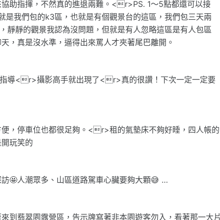
助指揮，不然真的進退兩難。<r>PS. 1～5點都還可以接
的就是我們包的k3區，也就是有個觀景台的這區，我們包三天兩
吵醒，靜靜的觀景我認為沒問題，但就是有人忽略這區是有人包區
聊天，真是沒水準，逼得出來罵人才夾著尾巴離開。
指導<r>攝影高手就出現了<r>真的很讚！下次一定一定要
便，停車位也都很足夠。<r>租的氣墊床不夠好睡，四人帳的
是開玩笑的
訪🤩人潮眾多、山區道路駕車心臟要夠大顆😅 …
著來到翡翠園露營區，告示牌寫著非本園遊客勿入，看著那一大