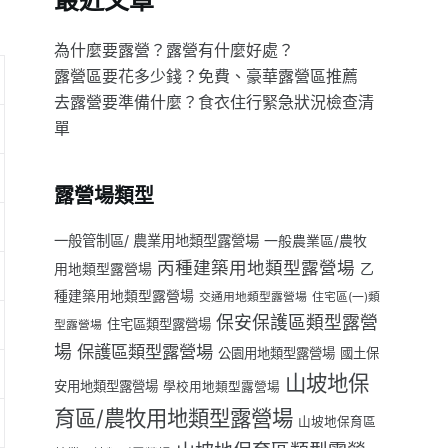
最近文章
為什麼要露營？露營有什麼好處？
露營區要花多少錢？免費、豪華露營區推薦
去露營要準備什麼？食衣住行緊急狀況檢查清
單
露營場類型
一般管制區/ 農業用地類型露營場
一般農業區/農牧
丙種建築用地類型露營場
用地類型露營場
乙
種建築用地類型露營場
交通用地類型露營場
住宅區(一)類
保安保護區類型露營
住宅區類型露營場
型露營場
場
保護區類型露營場
公園用地類型露營場
國土保
山坡地保
安用地類型露營場
學校用地類型露營場
育區/農牧用地類型露營場
山坡地保育區