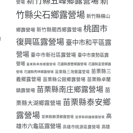
新
新竹縣五峰鄉露營場
營場
竹縣尖石鄉露營場
新竹縣橫山
桃園市
鄉露營場
新竹縣關西鄉露營場
的
復興區露營場
臺中市和平區露
營場
臺中市新社區露營場
臺中市東勢區露
營場
花蓮縣壽豐鄉露營場
花蓮縣富里鄉露
臺東縣卑南鄉露營場
苗栗縣三
苗栗縣三灣鄉露營場
營場
花蓮縣秀林鄉露營場
義鄉露營場
苗栗縣卓蘭
苗栗縣公館鄉露營場
苗栗縣南庄鄉露營場
苗
鎮露營場
苗栗縣泰安鄉
栗縣大湖鄉露營場
露營場
高
苗栗縣獅潭鄉露營場
苗栗縣銅鑼鄉露營場
雄市六龜區露營場
高雄
高雄市桃源區露營場