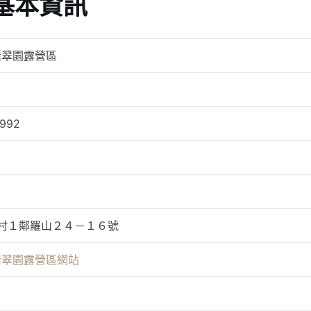
基本資訊
翡翠園露營區
-992
村１鄰羅山２４－１６號
翡翠園露營區網站