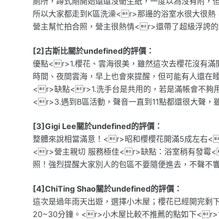
廁所，蹲式剛開始還還沒衛生紙，一度以為沒有附，但
所以大家都走到K區洗澡<r>那邊的浴室水很大很熱，
營主幫忙拍合照，營主很熱情<r>還帶了超級浮誇的音
[2]古斯比關於undefined的評價：
優點<r>1.櫻花、雲海很美，雖然這次去櫻花沒有滿
時間、夜間雲海，早上也會來提醒，但可能有人還在睡
<r>缺點<r>1.洗手台是共用的，若是滿帳會不夠用
<r>3.遇到B區活動，聲音一直到11點都還很大
[3]Gigi Lee關於undefined的評價：
整體來說相當滿意！<r>昭和櫻櫻花開滿5成左右<
<r>營主親切 服務極佳<r>缺點：浴室稍有發
照！強烈提醒大家別人的包區不要隨便進去，不聲不響
[4]ChiTing Shao關於undefined的評價：
這次是過年雨天出遊，選擇小木屋；櫻花已經開完剩
20~30分鐘。<r>小木屋比較不推薦的點如下<