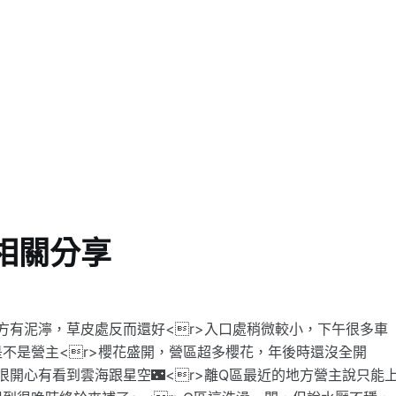
相關分享
方有泥濘，草皮處反而還好<r>入口處稍微較小，下午很多車
不是營主<r>櫻花盛開，營區超多櫻花，年後時還沒全開
很開心有看到雲海跟星空🌃<r>離Q區最近的地方營主說只能