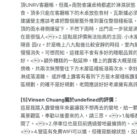
頂UNRV客廳帳，但風+雨勢會讓桌椅都處於淋濕狀
食，頂多只能在客廳帳下的木桌放些食材，瓦斯爐必須
建議營主應該考慮把整個屋簷外推到蓋住整個棧板區
頂的雨水尋側邊留下，不然下雨時，出門走一步就是
在是很惱人<r>2.這點是評價無法抬高的主因: 
隔音 囧rz。於是晚上八九點後比較安靜的時段，室內
慢慢消失。可想而知，這樣是不會有多好的睡眠品質
好。<r>額外糟糕的一點延伸，樓上的露客大概是
傍晚，共兩次無預警往下方木屋區棧板潑兩次水。幸
淋成落湯雞。 或許樓上露客有看到下方是木屋棧板露
區規劃，的確不是好規劃，老闆應該好好考慮擁有高
[5]Vinsen Chuang關於undefined的評價：
這是我踏入露營幾年來最讓我不想再去的營地，給一顆
萬景觀區，奉勸以後要來的人，請三思。<r>1.每
間了。<r>2.停車位也是目前遇過營地最擁擠的。<
<r>4.營區有免費WIFI可以連，但確是斷線狀態