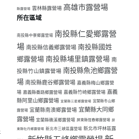
高雄市露營場
雲林縣露營場
縣露營場
所在區域
南投縣仁愛鄉露營
南投縣中寮鄉露營場
場
南投縣國姓
南投縣信義鄉露營場
南投縣埔里鎮露營場
鄉露營場
南
南投縣魚池鄉露營
投縣竹山鎮露營場
場
南投縣鹿谷鄉露營場
嘉義縣梅山鄉露營
嘉義
場
嘉義縣番路鄉露營場
嘉義縣竹崎鄉露營場
縣阿里山鄉露營場
宜蘭縣冬山鄉
宜蘭縣三星鄉露營場
宜蘭縣大同鄉
宜蘭縣南澳鄉露營場
露營場
露營場
宜蘭縣礁溪鄉露營場
屏東縣恆春鄉露營場
屏
新北市坪林區露
新北市三峽區露營場
東縣牡丹鄉露營場
上