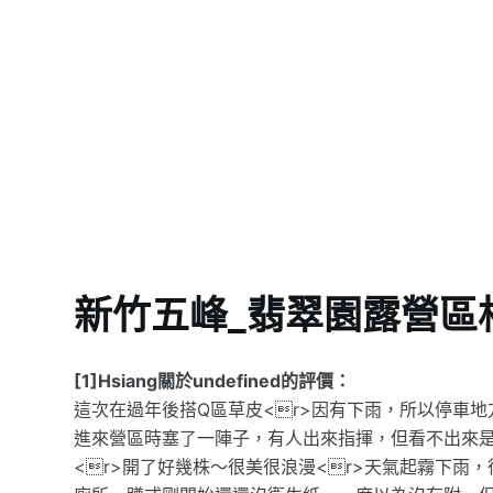
新竹五峰_翡翠園露營區
[1]Hsiang關於undefined的評價：
這次在過年後搭Q區草皮<r>因有下雨，所以停車地
進來營區時塞了一陣子，有人出來指揮，但看不出來是
<r>開了好幾株～很美很浪漫<r>天氣起霧下雨，