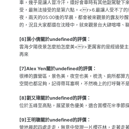
車，幾乎是讓人冒冷汗，還好會車時有其他副駕駛下來協
受，最無法接受的是第六點。<r>6.最讓人受不了
夜，兩天的05:00後的早晨，都會被來觀景的露友
的，況且大家都還在沈睡中，就來觀景台大肆喧嘩、
[6]葉小倩關於undefined的評價：
雲海夕陽夜景怎麼拍怎麼美<r>更厲害的是經過營主
再來
[7]Alex Yen關於undefined的評價：
很棒的露營區，景色美，夜空也美，梳洗、廁所都算方
空間也都足夠，記得帶耳塞啊，不然晚上的打呼聲不
[8]劉又瑋關於undefined的評價：
位於五峰至高點，展望景色優美，適合賞櫻花🌸季節探
[9]王明聰關於undefined的評價：
營地晨起四處走走，無意中發現一片櫻花林，走著走