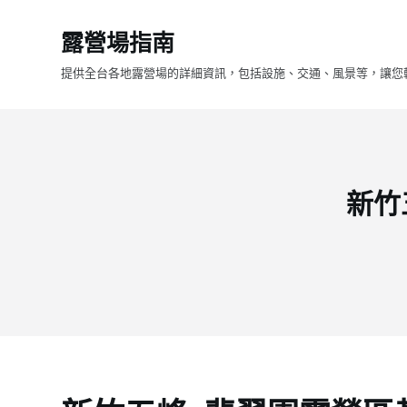
跳
露營場指南
至
主
提供全台各地露營場的詳細資訊，包括設施、交通、風景等，讓您
要
內
容
新竹