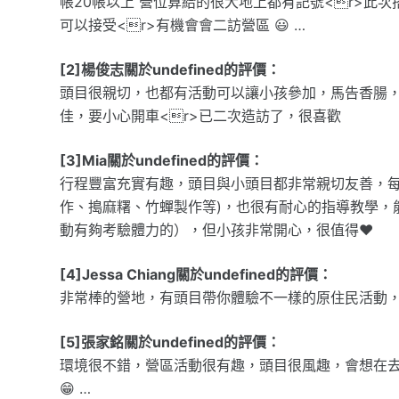
帳20帳以上 營位算給的很大地上都有記號<r>此
可以接受<r>有機會會二訪營區 😃 …
[2]楊俊志關於undefined的評價：
頭目很親切，也都有活動可以讓小孩參加，馬告香腸
佳，要小心開車<r>已二次造訪了，很喜歡
[3]Mia關於undefined的評價：
行程豐富充實有趣，頭目與小頭目都非常親切友善，每
作、搗麻糬、竹蟬製作等)，也很有耐心的指導教學，
動有夠考驗體力的），但小孩非常開心，很值得❤️
[4]Jessa Chiang關於undefined的評價：
非常棒的營地，有頭目帶你體驗不一樣的原住民活動
[5]張家銘關於undefined的評價：
環境很不錯，營區活動很有趣，頭目很風趣，會想在去
😁 …