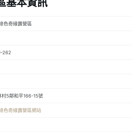
區基本資訊
_綠色奇緣露營區
9-262
村5鄰和平166-15號
_綠色奇緣露營區網站