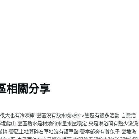
區相關分享
箱很大也有冷凍庫 營區沒有飲水機<r>營區有很多活動 自費活
秘境爬山 營區熱水是材燒的水量水壓穩定 只是淋浴間有點少洗澡
精 營區土地算碎石草地沒有護草墊 營本部旁有養兔子 營地滿