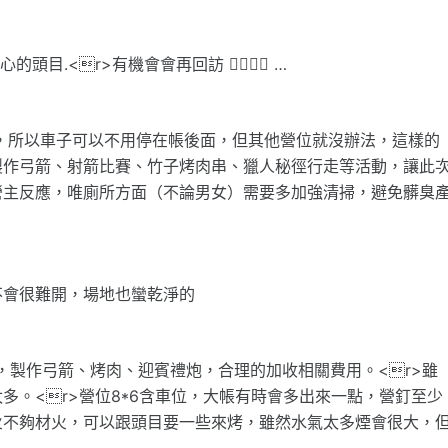
目.<r>有機會會再回訪 👍🏻👍🏻 …
靠邊邊，所以車子可以不用停在帳後面，但其他營位就沒辦法，這樣的
製作弓箭、射箭比賽、竹子烤肉串、獵人秘徑行走等活動，讓此
營主反應，唯廁所方面（不論男女）需要多加強清掃，避免髒臭
不會很難開，場地也蠻乾淨的
動，製作弓箭、烤肉、迎賓禮炮，合理的加收相關費用。<r>雖
多。<r>營位8*6含車位，大帳有時會多出來一點，營釘至少
烤火不夠材火，可以跟頭目要一些來烤，雖然水氣太多煙會很大，