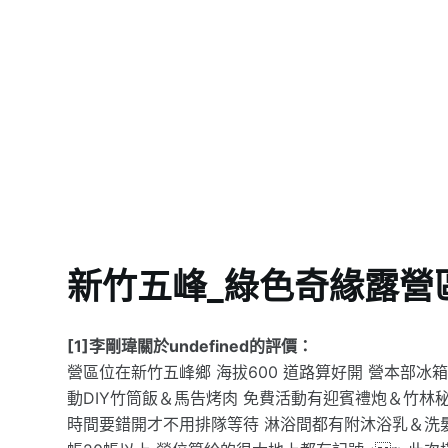
新竹五峰_綠色奇緣露營
[1]李剛瑋關於undefined的評價：
營區位在新竹五峰鄉 海拔600 道路算好開 營本部冰
動DIY竹筒飯＆馬告烤肉 免費活動有迎賓禮炮＆竹林
時間要錯開才不用排隊等待 淋浴間都有附沐浴乳＆洗髮