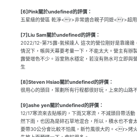
[6]Pink關於undefined的評價：
五星級的營區 乾淨<r>非常適合親子同遊<r>超用心的頭
[7]Liu Sam關於undefined的評價：
2022/12-第75露-氣候達人 這次的營位剛好是
情況下，帳與天幕要考量一下，不能太大。營主有辦
露營增色不少。浴室熱水穩定，若沒有熱水可立即與
生
[8]Steven Hsiao關於undefined的評價：
很用心的頭目，策劃所有行程都很好玩，上來的山路
[9]ashe yen關於undefined的評價：
12/17寒流來去貼帳的，下雨又寒流，不減頭目帶活
然下雨，也因為是碎石草地混合，所以，積水也不會太
要帶30公分會比較不怕風，新竹風很大的。<r>
先放上面預烤一下，會好很多。