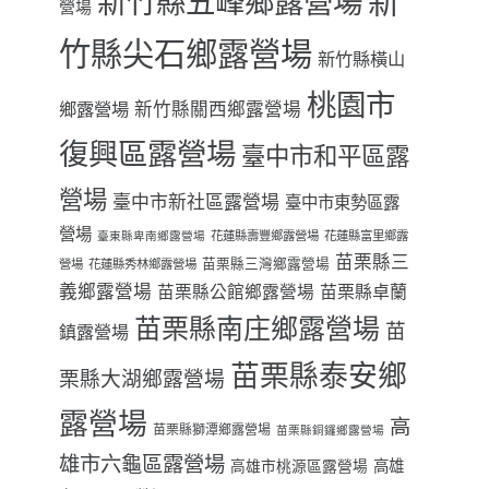
新
新竹縣五峰鄉露營場
營場
竹縣尖石鄉露營場
新竹縣橫山
桃園市
鄉露營場
新竹縣關西鄉露營場
復興區露營場
臺中市和平區露
營場
臺中市新社區露營場
臺中市東勢區露
營場
花蓮縣壽豐鄉露營場
花蓮縣富里鄉露
臺東縣卑南鄉露營場
苗栗縣三
苗栗縣三灣鄉露營場
營場
花蓮縣秀林鄉露營場
義鄉露營場
苗栗縣卓蘭
苗栗縣公館鄉露營場
苗栗縣南庄鄉露營場
苗
鎮露營場
苗栗縣泰安鄉
栗縣大湖鄉露營場
露營場
高
苗栗縣獅潭鄉露營場
苗栗縣銅鑼鄉露營場
雄市六龜區露營場
高雄
高雄市桃源區露營場