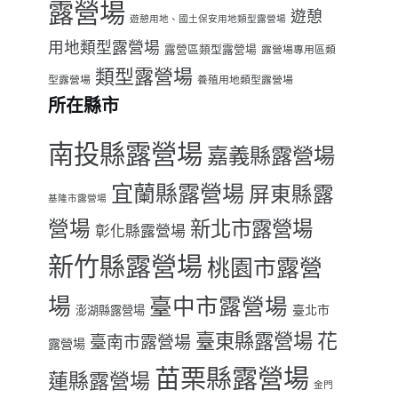
露營場
遊憩
遊憩用地、國土保安用地類型露營場
用地類型露營場
露營區類型露營場
露營場專用區類
類型露營場
型露營場
養殖用地類型露營場
所在縣市
南投縣露營場
嘉義縣露營場
宜蘭縣露營場
屏東縣露
基隆市露營場
營場
新北市露營場
彰化縣露營場
新竹縣露營場
桃園市露營
場
臺中市露營場
臺北市
澎湖縣露營場
臺東縣露營場
花
臺南市露營場
露營場
苗栗縣露營場
蓮縣露營場
金門