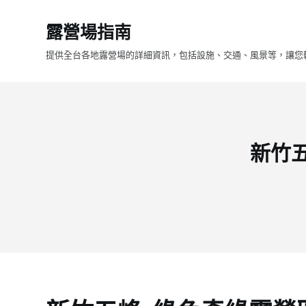
跳
露營場指南
至
主
提供全台各地露營場的詳細資訊，包括設施、交通、風景等，讓您
要
內
容
新竹五