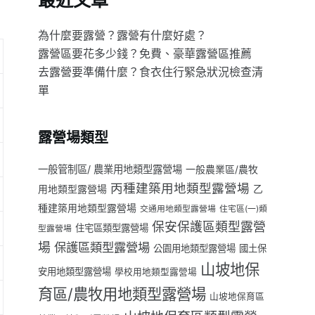
最近文章
為什麼要露營？露營有什麼好處？
露營區要花多少錢？免費、豪華露營區推薦
去露營要準備什麼？食衣住行緊急狀況檢查清
單
露營場類型
一般管制區/ 農業用地類型露營場
一般農業區/農牧
丙種建築用地類型露營場
用地類型露營場
乙
種建築用地類型露營場
交通用地類型露營場
住宅區(一)類
保安保護區類型露營
住宅區類型露營場
型露營場
場
保護區類型露營場
公園用地類型露營場
國土保
山坡地保
安用地類型露營場
學校用地類型露營場
育區/農牧用地類型露營場
山坡地保育區