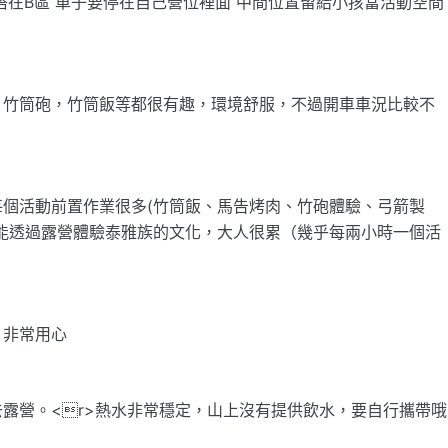
次搭在B區 車子要停在自己營位裡面 中間位置留給小孩當活動空間
，竹筒砲，竹筒飯等都很有趣，環境舒服，不過開車車況比較不
個活動前置作業很多(竹筒飯、馬告烤肉、竹砲體驗、弓箭製
能透過露營體驗泰雅族的文化，大人很累（幾乎每兩小時一個活
，非常用心
露營。<r>熱水非常穩定，山上沒有提供飲水，要自行攜帶哦