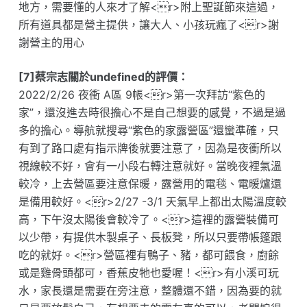
地方，需要懂的人來才了解<r>附上聖誕節來這過，
所有道具都是營主提供，讓大人、小孩玩瘋了<r>謝
謝營主的用心
[7]蔡宗志關於undefined的評價：
2022/2/26 夜衝 A區 9帳<r>第一次拜訪“紫色的
家”，還沒進去時很擔心不是自己想要的感覺，不過是過
多的擔心。導航就搜尋“紫色的家露營區”還蠻準確，只
有到了路口處有指示牌後就要注意了，因為是夜衝所以
視線較不好，會有一小段右轉注意就好。當晚夜裡氣溫
較冷，上去營區要注意保暖，露營用的電毯、電暖爐還
是備用較好。<r>2/27 -3/1 天氣早上都出太陽溫度較
高，下午沒太陽後會較冷了。<r>這裡的露營裝備可
以少帶，有提供木製桌子、長板凳，所以只要帶帳篷跟
吃的就好。<r>營區裡有鴨子、豬，都可餵食，廚餘
或是雞骨頭都可，香蕉皮牠也愛喔！<r>有小溪可玩
水，家長還是需要在旁注意，整體還不錯，因為要的就