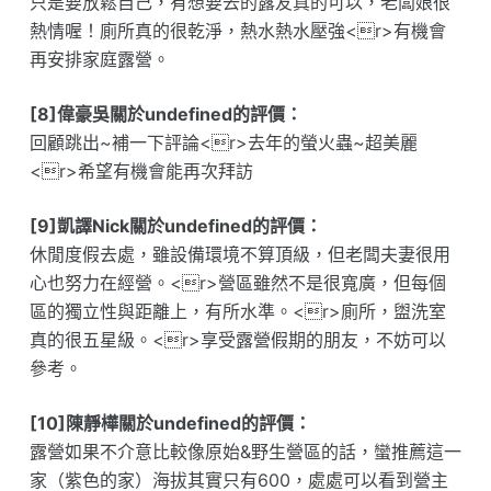
只是要放鬆自己，有想要去的露友真的可以，老闆娘很
熱情喔！廁所真的很乾淨，熱水熱水壓強<r>有機會
再安排家庭露營。
[8]偉豪吳關於undefined的評價：
回顧跳出~補一下評論<r>去年的螢火蟲~超美麗
<r>希望有機會能再次拜訪
[9]凱譯Nick關於undefined的評價：
休閒度假去處，雖設備環境不算頂級，但老闆夫妻很用
心也努力在經營。<r>營區雖然不是很寬廣，但每個
區的獨立性與距離上，有所水準。<r>廁所，盥洗室
真的很五星級。<r>享受露營假期的朋友，不妨可以
參考。
[10]陳靜樺關於undefined的評價：
露營如果不介意比較像原始&野生營區的話，蠻推薦這一
家（紫色的家）海拔其實只有600，處處可以看到營主