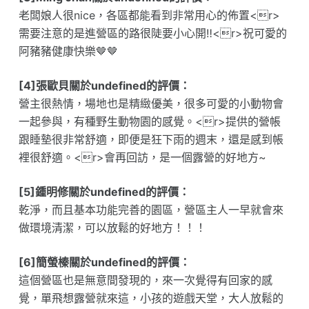
老闆娘人很nice，各區都能看到非常用心的佈置<r>
需要注意的是進營區的路很陡要小心開‼️<r>祝可愛的
阿豬豬健康快樂🤎🤎
[4]張歐貝關於undefined的評價：
營主很熱情，場地也是精緻優美，很多可愛的小動物會
一起參與，有種野生動物園的感覺。<r>提供的營帳
跟睡墊很非常舒適，即便是狂下雨的週末，還是感到帳
裡很舒適。<r>會再回訪，是一個露營的好地方~
[5]鍾明修關於undefined的評價：
乾淨，而且基本功能完善的園區，營區主人一早就會來
做環境清潔，可以放鬆的好地方！！！
[6]簡螢榛關於undefined的評價：
這個營區也是無意間發現的，來一次覺得有回家的感
覺，單飛想露營就來這，小孩的遊戲天堂，大人放鬆的