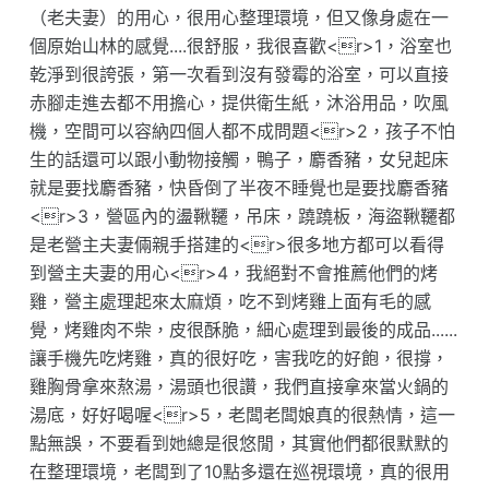
（老夫妻）的用心，很用心整理環境，但又像身處在一
個原始山林的感覺....很舒服，我很喜歡<r>1，浴室也
乾淨到很誇張，第一次看到沒有發霉的浴室，可以直接
赤腳走進去都不用擔心，提供衛生紙，沐浴用品，吹風
機，空間可以容納四個人都不成問題<r>2，孩子不怕
生的話還可以跟小動物接觸，鴨子，麝香豬，女兒起床
就是要找麝香豬，快昏倒了半夜不睡覺也是要找麝香豬
<r>3，營區內的盪鞦韆，吊床，蹺蹺板，海盜鞦韆都
是老營主夫妻倆親手搭建的<r>很多地方都可以看得
到營主夫妻的用心<r>4，我絕對不會推薦他們的烤
雞，營主處理起來太麻煩，吃不到烤雞上面有毛的感
覺，烤雞肉不柴，皮很酥脆，細心處理到最後的成品......
讓手機先吃烤雞，真的很好吃，害我吃的好飽，很撐，
雞胸骨拿來熬湯，湯頭也很讚，我們直接拿來當火鍋的
湯底，好好喝喔<r>5，老闆老闆娘真的很熱情，這一
點無誤，不要看到她總是很悠閒，其實他們都很默默的
在整理環境，老闆到了10點多還在巡視環境，真的很用