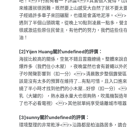
吧！<r>行前有看一下評論<r>其實個人覺得
來維護就很困難，既然要上山感受大自然了就不要太
子經過許多車子來回碾壓，也還是會滿地泥濘。<r
遇到了半個山頭跳電，從晚上10點到凌晨一點多，營
很感激這些原住民營主，有他們的努力，我們這些住在
油！
[2]Yijen Huang關於undefined的評價：
海拔比較高的關係，空氣不錯且雲霧繚繞。整體來說自
爆炸多（我們住小木屋），夜晚當然也會有蒼蠅以外的
子吵鬧聲影響到（扣一分）<r>清晨散步整個露營
該是沒有太多的預算在維持了…有點可惜，且入口進
繞了半小時才找到他們的小木屋…好慘（扣一分）<
乳（大罐的），熱水器水量大也很夠熱，吹風機製造年份
了也不必看電視）<r>其他就單純享受遠離城市喧
[3]sunny關於undefined的評價：
環境整理的非常乾淨<r>沿路都是柏油路居多，適合