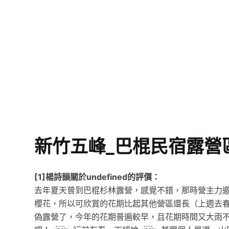
新竹五峰_巴棍民宿露營
[1]楊詩韻關於undefined的評價：
去年夏天曾到巴棍杉林露營，感覺不錯，那時營主力
櫻花，所以可欣賞的花期比起其他營區還長（上週去春
偽露營了，今年的花期普遍較早，且花期時間又大雨