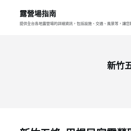
跳
露營場指南
至
主
提供全台各地露營場的詳細資訊，包括設施、交通、風景等，讓您
要
內
容
新竹五