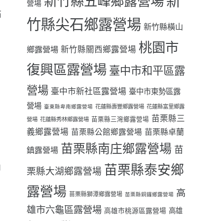
新
新竹縣五峰鄉露營場
營場
石
竹縣尖石鄉露營場
新竹縣橫山
實
桃園市
鄉露營場
新竹縣關西鄉露營場
復興區露營場
臺中市和平區露
營場
臺中市新社區露營場
臺中市東勢區露
營場
花蓮縣壽豐鄉露營場
花蓮縣富里鄉露
臺東縣卑南鄉露營場
苗栗縣三
苗栗縣三灣鄉露營場
營場
花蓮縣秀林鄉露營場
義鄉露營場
苗栗縣卓蘭
苗栗縣公館鄉露營場
下
苗栗縣南庄鄉露營場
苗
鎮露營場
山
苗栗縣泰安鄉
栗縣大湖鄉露營場
露營場
高
苗栗縣獅潭鄉露營場
苗栗縣銅鑼鄉露營場
雄市六龜區露營場
高雄
高雄市桃源區露營場