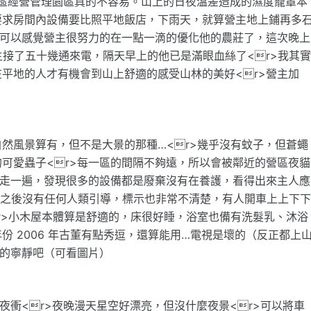
，山區經營管理園區真的不容易。山上的日夜溫差造成的濕度籠罩本
要求房間內設備要比照平地飯店，下雨天，就算營主地上鋪再多
>可以感覺營主很努力的在一點一滴的優化他的農莊了，這次晚上
主接了五十幾通來電，隔天早上的他已是滿眼血絲了<r>我其
平地的人才有機會到山上舒適的感受山林的美好<r>營主加
然風景算有，但不是大景的那種…<r>幾乎沒有蚊子，但蒼蠅
可愛蟲子<r>每一區的間隔不夠遠，所以會被鄰近的營區夜貓
區走一遍，發現很多的設備都是廢棄沒有在養護，看得出來主人應
來之後沒有任何人類引導，標示也非常不清楚，有人開車上上下
r>小木屋本體算是舒適的，床很好睡，浴室也備有洗髮乳、沐浴
 2006 年古董有點秀逗，還算能用…電視是壞的（反正都上
囂的寧靜吧（可看圖片）
夜衝<r>夜晚漫天星空好漂亮，但沒什麼夜景<r>可以將車