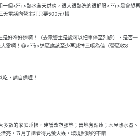
用一個<r>熱水全天供應，很大很熱洗的很舒服<r>是會想
三天電話向營主訂只要500元/帳
停帳邊實在是好窄好擠啊！（去電營主是說可以把車停至別處），是否一
雷啊！😩<r>這區應該至少再減掉三帳為佳（營區收8
可以吃，請自備喔！
時下大多數的家庭睡帳，建議改塑膠墊；營地有點遠；木屋熱水器、
很漂亮，五月了還看得見螢火蟲，環境照顧的不錯