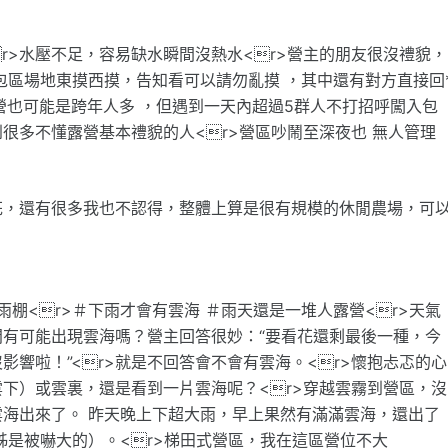
<r>水壓不足，容易缺水瞬間沒熱水<r>營主的朋友很沒禮貌，
包區場地東摸西摸，告知看可以請勿亂摸 ，其中還有對方直接回
營也可能是跨年人多 ，但遇到一天內超過5群人不打招呼闖入包
很多不懂露營基本禮貌的人<r>營區吵鬧至深夜也 無人管理
花，還有很多我也不認得，整體上算是很有規模的休閒農場，可
＃雨棚<r>＃下雨才會有雲海 ＃雨天還是一堆人露營<r>天氣
有可能出現雲海嗎？營主回答很妙：“要看花還剩最後一種，今
響啦！”<r>就是不回答會不會有雲海。<r>懷抱忐忑的心
下）或雲裏，還是看到一片雲海呢？<r>穿越雲霧到營區，沒
海出來了。 昨天晚上下超大雨，早上果然有滿滿雲海，還出了
姊是被嚇大的）。<r>梯田式營區，我在這區營位不大