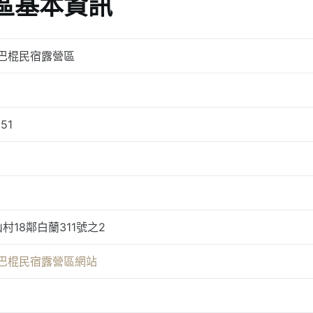
區基本資訊
_巴棍民宿露營區
51
村18鄰白蘭311號之2
_巴棍民宿露營區網站