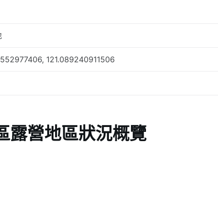
地
1552977406, 121.089240911506
區露營地區狀況概覽