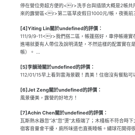
停在營位旁超方便的<r>洗手台與插頭大概是2帳共
來的露營區<r>第二區草皮假日1000元/帳，夜衝前
[4]Yiting Lin關於undefined的評價：
111/9/9-11<r>我們搭二區，帳篷搭好，車
進場就要有人帶位及說明清楚，不然這樣的配置實在是大
帳）。 …
[5]李韻琦關於undefined的評價：
112/01/15早上看到雲海景觀！真美！住宿沒有餐點
[6]Jet Zeng關於undefined的評價：
風景優美，露營的好地方！
[7]Achin Chen關於undefined的評價：
瓦斯熱水器忽“冰”忽“燙”太極端了；木棧板不符合
宿客音量會干擾，廁所味道也直衝睡帳。繡球花開得