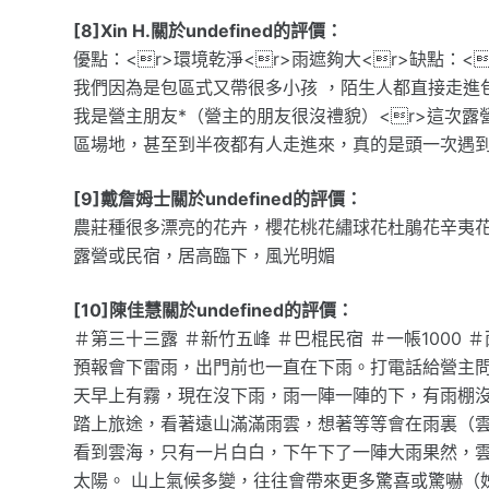
[8]Xin H.關於undefined的評價：
優點：<r>環境乾淨<r>雨遮夠大<r>缺點：
我們因為是包區式又帶很多小孩 ，陌生人都直接走進
我是營主朋友*（營主的朋友很沒禮貌）<r>這次露
區場地，甚至到半夜都有人走進來，真的是頭一次遇到
[9]戴詹姆士關於undefined的評價：
農莊種很多漂亮的花卉，櫻花桃花繡球花杜鵑花辛夷
露營或民宿，居高臨下，風光明媚
[10]陳佳慧關於undefined的評價：
＃第三十三露 ＃新竹五峰 ＃巴棍民宿 ＃一帳1000 
預報會下雷雨，出門前也一直在下雨。打電話給營主問
天早上有霧，現在沒下雨，雨一陣一陣的下，有雨棚沒影
踏上旅途，看著遠山滿滿雨雲，想著等等會在雨裏（雲
看到雲海，只有一片白白，下午下了一陣大雨果然，雲
太陽。 山上氣候多變，往往會帶來更多驚喜或驚嚇（