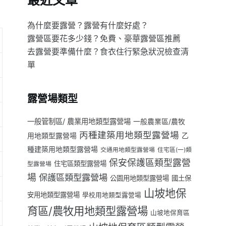
最近文章
為什麼要露營？露營有什麼好處？
露營區要花多少錢？免費、豪華露營區推薦
去露營要準備什麼？食衣住行緊急狀況檢查清
單
露營場類型
一般管制區/ 農業用地類型露營場
一般農業區/農牧
丙種建築用地類型露營場
用地類型露營場
乙
種建築用地類型露營場
交通用地類型露營場
住宅區(一)類
保安保護區類型露營
住宅區類型露營場
型露營場
場
保護區類型露營場
公園用地類型露營場
國土保
山坡地保
安用地類型露營場
學校用地類型露營場
育區/農牧用地類型露營場
山坡地保育區