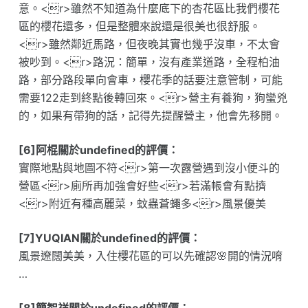
意。<r>雖然不知道為什麼底下的杏花區比我們櫻花
區的櫻花還多，但是整體來說還是很美也很舒服。
<r>雖然鄰近馬路，但夜晚其實也幾乎沒車，不太會
被吵到。<r>路況：簡單，沒有產業道路，全程柏油
路，部分路段單向會車，櫻花季的話要注意管制，可能
需要122走到終點後轉回來。<r>營主有養狗，狗蠻兇
的，如果有帶狗的話，記得先提醒營主，他會先移開。
[6]阿棍關於undefined的評價：
實際地點與地圖不符<r>第一次露營遇到沒小便斗的
營區<r>廁所再加強會好些<r>若滿帳會有點擠
<r>附近有種高麗菜，蚊蟲蒼蠅多<r>風景優美
[7]YUQIAN關於undefined的評價：
風景遼闊美美，入住櫻花區的可以先確認🌸開的情況唷
…