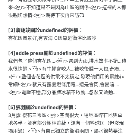
來<r>不知道是不是因為山區的關係<r>這裡的人都
很親切熱情<r>期待下次再來訪🥰
[3]詹翔竣關於undefined的評價：
杏花區風景好,有雲海 C區靠近衛浴比較吵
[4]eddie press關於undefined的評價：
我們包了整個杏花區...<r>遇到大雨,排水效率不錯...積
水很快退!<r>有牛蠅會咬人...被咬後腫一大包,奇癢....
<r>整個杏花區的供電不太穩定,發現他們用的電線非
常細!<r>就只有露營燈條用電...還是會閃,會變暗....
<r>電壓不穩,部分品牌冰箱不啟動...忽然又啟動...
[5]張羽關於undefined的評價：
3月露 櫻花三帳區<r>空間很大，場地區碎石地與草
地各半，並有部分樹林遮蔽，還有一個籃球匡（但沒現
場用過）<r>有自己獨立的衛浴兩間，熱水很熱要注