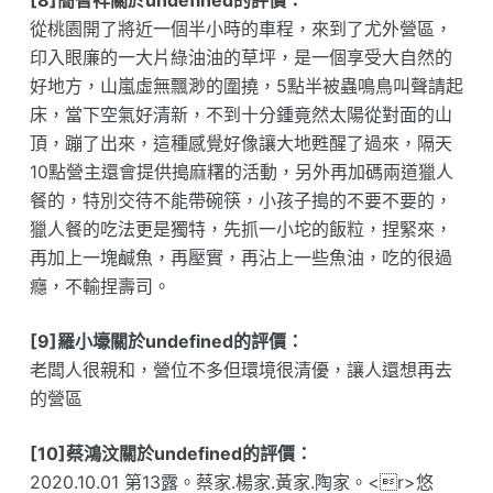
[8]簡智祥關於undefined的評價：
從桃園開了將近一個半小時的車程，來到了尤外營區，
印入眼廉的一大片綠油油的草坪，是一個享受大自然的
好地方，山嵐虛無飄渺的圍撓，5點半被蟲鳴鳥叫聲請起
床，當下空氣好清新，不到十分鍾竟然太陽從對面的山
頂，蹦了出來，這種感覺好像讓大地甦醒了過來，隔天
10點營主還會提供搗麻糬的活動，另外再加碼兩道獵人
餐的，特別交待不能帶碗筷，小孩子搗的不要不要的，
獵人餐的吃法更是獨特，先抓一小坨的飯粒，捏緊來，
再加上一塊鹹魚，再壓實，再沾上一些魚油，吃的很過
癮，不輸捏壽司。
[9]羅小壕關於undefined的評價：
老闆人很親和，營位不多但環境很清優，讓人還想再去
的營區
[10]蔡鴻汶關於undefined的評價：
2020.10.01 第13露。蔡家.楊家.黃家.陶家。<r>悠