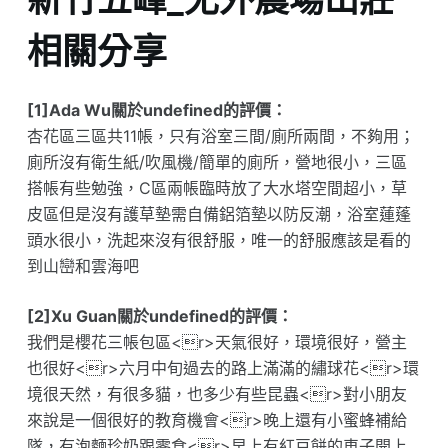
相關分享
[1]Ada Wu關於undefined的評價：
杏花區三區共11帳，只有浴室三間/廁所兩間，不夠用；
廁所沒有衛生紙/吹風機/簡單的廁所，營地很小，三區
搭帳有些勉強，C區兩帳臨時放了大水塔空間超小，草
皮區但是沒有護草墊需自備鋁箔墊以防反潮，浴室蓮蓬
頭水很小，洗起來沒有很舒服，唯一的舒服應該是看的
到山巒和雲海吧
[2]Xu Guan關於undefined的評價：
我們是櫻花三帳包區<r>天氣很好，環境很好，營主
也很好<r>六月中旬過去的路上滿滿的繡球花<r>環
境很天然，有很多貓，也多少有些昆蟲<r>對小朋友
來說是一個很好的教育機會<r>晚上還有小蜜蜂補給
隊，有泡麵珍奶跟零食<r>早上有紅豆餅的車子開上