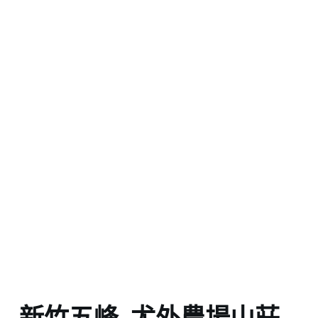
新竹五峰_尤外農場山莊