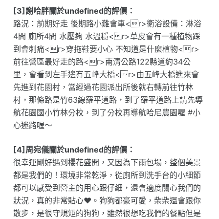
[3]謝哈胖關於undefined的評價：
路況：前期好走 後期路小難會車<r>衛浴設備：淋浴
4間 廁所4間 水壓夠 水溫穩<r>草皮會有一種植物踩
到會刺痛<r>穿拖鞋要小心 不知道是什麼植物<r>
前往營區最好走的路<r>南清公路122縣道約34公
里，會看到左手邊有五峰大橋<r>由五峰大橋進來會
先進到花園村，當經過花園派出所後就右轉前往竹林
村，那條路是竹63線羅平道路，到了羅平道路上請先導
航花園國小竹林分校，到了分校再導航哈尼農園喔 #小
心迷路喔～
[4]周宛儀關於undefined的評價：
很幸運剛好遇到櫻花盛開，又因為下雨包場，整個美景
都是我們的！環境非常乾淨，從廁所到洗手台的小細節
都可以感受到營主的用心跟仔細，還會適度關心我們的
狀況，真的非常貼心♥️。狗狗都豪可愛，柴柴還會跟你
散步，是很守規矩的狗狗，雖然很想吃我們的餐點但是