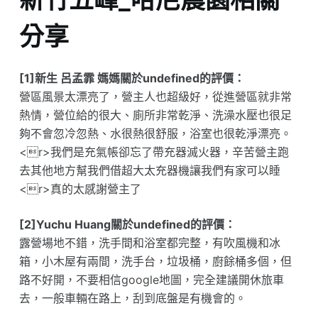
分享
[1]新生 呂孟霏 媽媽關於undefined的評價：
營區風景太漂亮了，營主人也超級好，從進營區就非常
熱情，營位給的很大、廁所非常乾淨、洗澡水壓也很足
夠不會忽冷忽熱、水很熱很舒服，浴室也很乾淨漂亮。
<r>我們是充氣帳卻忘了帶充器滅火器，辛苦營主跑
去其他地方幫我們借超大太充器機讓我們有家可以睡
<r>真的太感謝營主了
[2]Yuchu Huang關於undefined的評價：
露營場地不錯，洗手間和浴室都完整，有吹風機和冰
箱，小木屋有兩間，洗手台，垃圾桶，廚餘桶多個，但
路不好開，不要相信google地圖，完全建議開休旅車
去，一般車輛在路上，刮到底盤是有機會的。