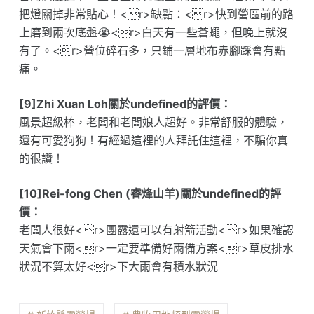
把燈關掉非常貼心！<r>缺點：<r>快到營區前的路
上磨到兩次底盤😭<r>白天有一些蒼蠅，但晚上就沒
有了。<r>營位碎石多，只鋪一層地布赤腳踩會有點
痛。
[9]Zhi Xuan Loh關於undefined的評價：
風景超級棒，老闆和老闆娘人超好。非常舒服的體驗，
還有可愛狗狗！有經過這裡的人拜託住這裡，不騙你真
的很讚！
[10]Rei-fong Chen (睿烽山羊)關於undefined的評
價：
老闆人很好<r>團露還可以有射箭活動<r>如果確認
天氣會下雨<r>一定要準備好雨備方案<r>草皮排水
狀況不算太好<r>下大雨會有積水狀況