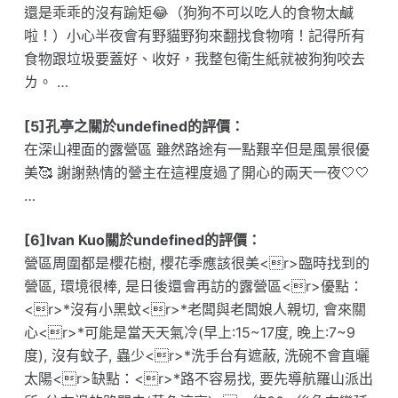
還是乖乖的沒有踰矩😂（狗狗不可以吃人的食物太鹹
啦！）小心半夜會有野貓野狗來翻找食物唷！記得所有
食物跟垃圾要蓋好、收好，我整包衛生紙就被狗狗咬去
ㄌ。 …
[5]孔亭之關於undefined的評價：
在深山裡面的露營區 雖然路途有一點艱辛但是風景很優
美🥰 謝謝熱情的營主在這裡度過了開心的兩天一夜🤍🤍
…
[6]Ivan Kuo關於undefined的評價：
營區周圍都是櫻花樹, 櫻花季應該很美<r>臨時找到的
營區, 環境很棒, 是日後還會再訪的露營區<r>優點：
<r>*沒有小黑蚊<r>*老闆與老闆娘人親切, 會來關
心<r>*可能是當天天氣冷(早上:15~17度, 晚上:7~9
度), 沒有蚊子, 蟲少<r>*洗手台有遮蔽, 洗碗不會直曬
太陽<r>缺點：<r>*路不容易找, 要先導航羅山派出