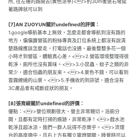
所, 往左邊的路開去(黃色涼亭)<r>約30m後急右彎延
著路牌就可以到
[7]AN ZUOYUN關於undefined的評價：
1.google導航基本上無效，怎麼走都會導航到沒有路的
地方，偏偏露營區的粉絲專頁及訂位系統上都沒有說清
楚路線應該怎麼走，打電話也沒通，最後整整多花一個
小時才到營區，體驗真心差。<r>2.營區環境整理得很
乾淨，廁所也沒有異味。<r>3.小昆蟲、蚊子之類的非
常少，適合怕蟲的朋友來。<r>4.景色不錯，可以看到
雲霧繚繞的山景。<r>5.手機收的到訊號，適合沒有
3C產品會有戒斷症狀的朋友。
[8]張育緹關於undefined的評價：
優點：<r>營位規劃很大、營主非常親切。浴廁分
開，且都有定時打掃的痕跡，非常乾淨！<r>戲水池
乾淨且超冰涼，我們一群人玩得不亦樂乎。<r>流理
台的高度適中，且右上方有獨立電燈開關，睡覺時可以