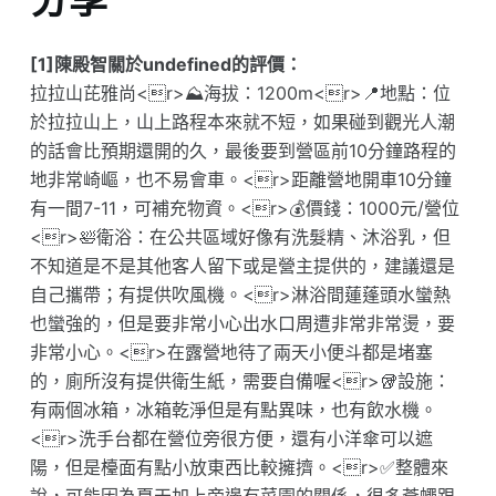
[1]陳殿智關於undefined的評價：
拉拉山芘雅尚<r>⛰️海拔：1200m<r>📍地點：位
於拉拉山上，山上路程本來就不短，如果碰到觀光人潮
的話會比預期還開的久，最後要到營區前10分鐘路程的
地非常崎嶇，也不易會車。<r>距離營地開車10分鐘
有一間7-11，可補充物資。<r>💰價錢：1000元/營位
<r>🛀衛浴：在公共區域好像有洗髮精、沐浴乳，但
不知道是不是其他客人留下或是營主提供的，建議還是
自己攜帶；有提供吹風機。<r>淋浴間蓮蓬頭水蠻熱
也蠻強的，但是要非常小心出水口周遭非常非常燙，要
非常小心。<r>在露營地待了兩天小便斗都是堵塞
的，廁所沒有提供衛生紙，需要自備喔<r>🥡設施：
有兩個冰箱，冰箱乾淨但是有點異味，也有飲水機。
<r>洗手台都在營位旁很方便，還有小洋傘可以遮
陽，但是檯面有點小放東西比較擁擠。<r>✅整體來