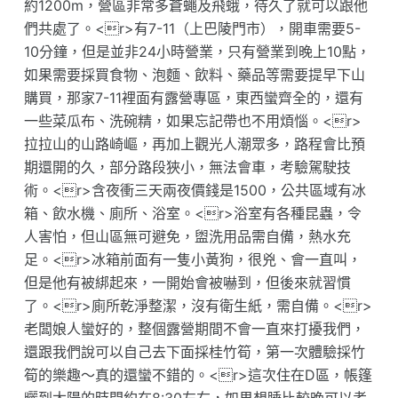
約1200m，營區非常多蒼蠅及飛蛾，待久了就可以跟他
們共處了。<r>有7-11（上巴陵門市），開車需要5-
10分鐘，但是並非24小時營業，只有營業到晚上10點，
如果需要採買食物、泡麵、飲料、藥品等需要提早下山
購買，那家7-11裡面有露營專區，東西蠻齊全的，還有
一些菜瓜布、洗碗精，如果忘記帶也不用煩惱。<r>
拉拉山的山路崎嶇，再加上觀光人潮眾多，路程會比預
期還開的久，部分路段狹小，無法會車，考驗駕駛技
術。<r>含夜衝三天兩夜價錢是1500，公共區域有冰
箱、飲水機、廁所、浴室。<r>浴室有各種昆蟲，令
人害怕，但山區無可避免，盥洗用品需自備，熱水充
足。<r>冰箱前面有一隻小黃狗，很兇、會一直叫，
但是他有被綁起來，一開始會被嚇到，但後來就習慣
了。<r>廁所乾淨整潔，沒有衛生紙，需自備。<r>
老闆娘人蠻好的，整個露營期間不會一直來打擾我們，
還跟我們說可以自己去下面採桂竹筍，第一次體驗採竹
筍的樂趣～真的還蠻不錯的。<r>這次住在D區，帳篷