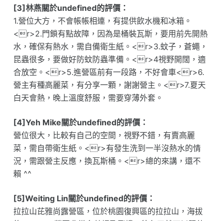
[3]林燕關於undefined的評價：
1.營位大方，不會帳帳相連，有提供飲水機和冰箱。
<r>2.門鎖有點故障，因為是桶裝瓦斯，要用前先開熱
水，確保有熱水，需自備衛生紙。<r>3.蚊子，蒼蠅，
昆蟲很多，要做好防蚊防蟲準備。<r>4視野開闊，適
合放空。<r>5.進營區前有一段路，不好會車<r>6.
營主有種高麗菜，有分享一顆，謝謝營主。<r>7.夏天
白天會熱，晚上溫度舒服，需要穿薄外套。
[4]Yeh Mike關於undefined的評價：
營位很大，比較有自己的空間，視野不錯，有賣高麗
菜，需自帶衛生紙。<r>有發生洗到一半沒熱水的情
況，需跟營主反應，換瓦斯桶。<r>總的來講，還不
賴 ^^
[5]Weiting Lin關於undefined的評價：
拉拉山芘雅尚露營區，位於桃園復興區的拉拉山，海拔