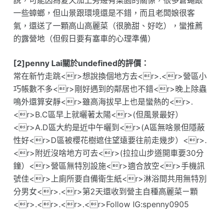
說，可能因為夏天加上旁邊有菜園的關係，很多蒼蠅跟
一些蟑螂，但山景跟環境還是不錯，而且老闆娘很客
氣，還送了一顆高山高麗菜（很脆甜、好吃），蠻推薦
的露營地（但假日要有塞車的心理準備）
[2]penny Lai關於undefined的評價：
常在新竹走跳<r>想說換個地方去<r>.<r>營區小
巧帳數不多<r>剛好遇到的鄰居也不錯<r>晚上除蟲
鳴外還算安靜<r>雖高海拔早上也是蠻熱的<r>.
<r>B.C區早上就曬著太陽<r>(但風景最好）
<r>A.D區大約是近中午曬到<r>(A區無啥景但隱蔽
性好<r>D區被櫻花樹遮住望遠要往前走幾步）<r>.
<r>附近沒啥地方可去<r>(拉拉山步道開車要30分
鐘）<r>營區無特別設施<r>適合放空<r>手機訊
號佳<r>上廁所要自備衛生紙<r>淋浴間共用無特別
分男女<r>.<r>第2天還收到營主自種高麗菜ㄧ顆
<r>.<r>.<r>.<r>Follow IG:spenny0905