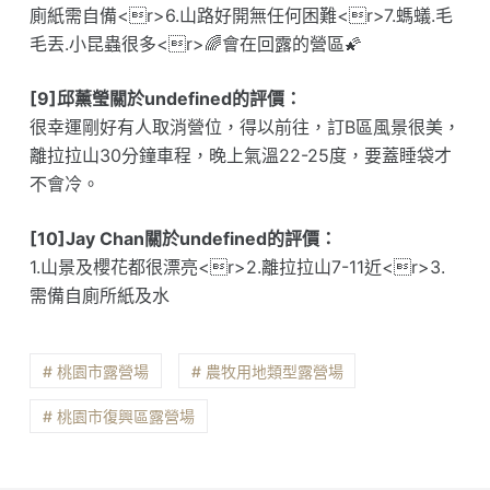
廁紙需自備<r>6.山路好開無任何困難<r>7.螞蟻.毛
毛丟.小昆蟲很多<r>🌈會在回露的營區🌠
[9]邱薰瑩關於undefined的評價：
很幸運剛好有人取消營位，得以前往，訂B區風景很美，
離拉拉山30分鐘車程，晚上氣溫22-25度，要蓋睡袋才
不會冷。
[10]Jay Chan關於undefined的評價：
1.山景及櫻花都很漂亮<r>2.離拉拉山7-11近<r>3.
需備自廁所紙及水
# 桃園市露營場
# 農牧用地類型露營場
# 桃園市復興區露營場