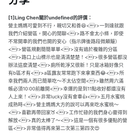
[1]Ling Chen關於undefined的評價：
營主媽媽可愛到不行，親切又和善😆<r>一到達就跟
我們介紹營區，開心的閒聊<r>路不會太小條，即使
不常開車的我們也開的安心（指示牌後路段微顛簸）
<r>營區規劃簡簡單單<r>沒有過於複雜的分區
<r>路口上山標示也是清清楚楚！<r>很多營區都沒
辦法這麼清楚<r>廁所乾淨又很新！只是冰箱好像只
有b區才有<r>a區露友常常跑下來拿東西😂<r>所
幸我們兩人而已簡單吃～不太佔空間<r>雖然周六滿
帳必須10:00前離開<r>幸運的是到11點收好都還沒有
人上來！<r>非常lucky沒有會車👍<r>五月水蜜桃
成熟時<r>營主媽媽大方的說可以再來吃水蜜桃～
<r>喜歡再帶回家🍑<r>工作忙碌的我們身心靈得到
解放<r>真的太棒了～<r>這是一個有很多優點的營
區<r>非常值得再來第二次第三第四次😍