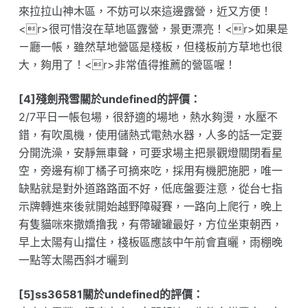
來拉拉山神木區，不妨可以來這邊露營，近又方便！
<r>很可惜沒在草地區露營，景更漂亮！<r>如果是
ㄧ廳一帳，雖然草地營區是棧板，但棧板前方草地也很
大，夠用了！<r>非常值得推薦的營區喔！
[4]殘劍飛雪關於undefined的評價：
2/7平日一帳包場，很舒適的場地，熱水夠燙，水壓不
錯，有吹風機，使用儲熱式電熱水器，人多的話一定要
分開洗澡，安靜無車聲，可要求場主把景觀燈關閉看星
空，旁邊有柳丁橘子可摘來吃，採用有機肥施肥，唯一
缺點就是對外道路路面不好，低底盤要注意，從台七指
示牌轉進來後就開始越野障礙賽，一路向上爬行，晚上
有隻貓咪來撒嬌撸我，有帶罐罐最好，方位坐東朝西，
早上太陽有山擋住，棧板區應該中午前會直曬，雨棚晚
一點等太陽西斜才曬到
[5]ss36581關於undefined的評價：