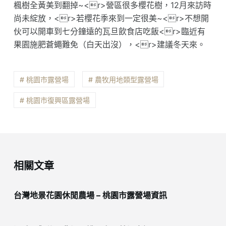
楓樹全黃美到翻掉~<r>營區很多櫻花樹，12月來訪時
尚未綻放，<r>若櫻花季來到一定很美~<r>不想開
伙可以開車到七分鐘遠的瓦旦飲食店吃飯<r>臨近有
果園施肥蒼蠅難免（白天出沒），<r>建議冬天來。
# 桃園市露營場
# 農牧用地類型露營場
# 桃園市復興區露營場
相關文章
台灣地景花園休閒農場 – 桃園市露營場資訊