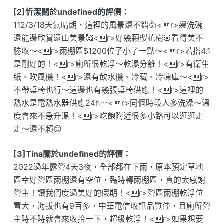
[2]忻潔關於undefined的評價：
112/3/18天氣晴朗，這裡的風景還不錯👍<r>邊洗碗
還能邊欣賞遠山美景🥰<r>好幾顆櫻花樹🌸看得美不
勝收～<r>雨棚區$1200位子小了一點～<r>若搭4.1
是剛好的！<r>廁所很乾淨～乾濕分離！<r>有衛生
紙、吹風機！<r>還有飲水機、冷藏、冷凍庫～<r>
不帶桌椅也行～這邊也有幾張桌椅供應！<r>這裡的
熱水是電熱水器供應24h⋯<r>同個時段人多洗澡～溫
度會來不急升溫！<r>吃飽附近很多小路可以逛逛走
走～還不賴😊
[3]Tina關於undefined的評價：
2022過年露營4天3夜，全部都在下雨，原本預定草地
區幸好營區雨棚還有空位，臨時轉雨棚區，真的太感謝
營主！讓我們度過美好的假期！<r>營區雨棚乾淨位
置大，海拔也有9百多，中華電信收訊品質佳，且廁所營
主時不時就會來收拾一下，超級乾淨！<r>如果想要