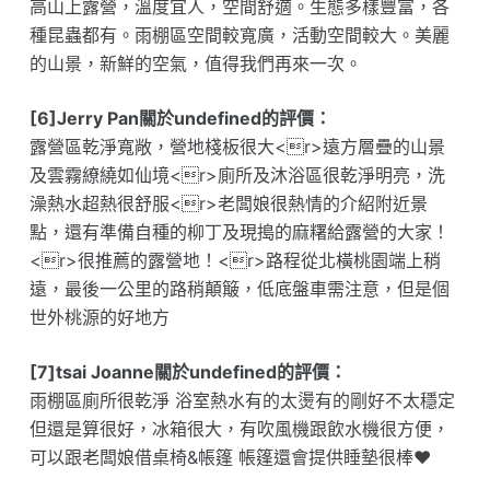
高山上露營，溫度宜人，空間舒適。生態多樣豐富，各
種昆蟲都有。雨棚區空間較寬廣，活動空間較大。美麗
的山景，新鮮的空氣，值得我們再來一次。
[6]Jerry Pan關於undefined的評價：
露營區乾淨寬敞，營地棧板很大<r>遠方層疊的山景
及雲霧繚繞如仙境<r>廁所及沐浴區很乾淨明亮，洗
澡熱水超熱很舒服<r>老闆娘很熱情的介紹附近景
點，還有準備自種的柳丁及現搗的麻糬給露營的大家！
<r>很推薦的露營地！<r>路程從北橫桃園端上稍
遠，最後一公里的路稍顛簸，低底盤車需注意，但是個
世外桃源的好地方
[7]tsai Joanne關於undefined的評價：
雨棚區廁所很乾淨 浴室熱水有的太燙有的剛好不太穩定
但還是算很好，冰箱很大，有吹風機跟飲水機很方便，
可以跟老闆娘借桌椅&帳篷 帳篷還會提供睡墊很棒❤️