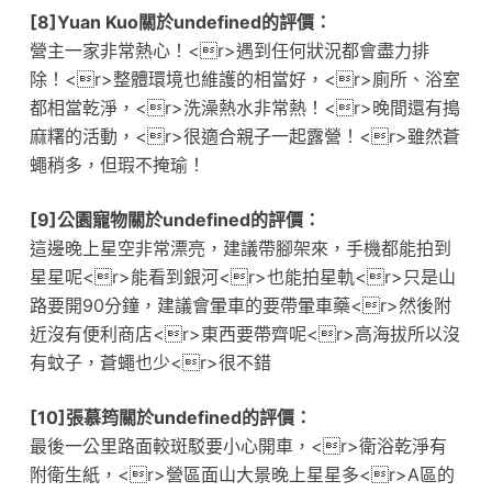
[8]Yuan Kuo關於undefined的評價：
營主一家非常熱心！<r>遇到任何狀況都會盡力排
除！<r>整體環境也維護的相當好，<r>廁所、浴室
都相當乾淨，<r>洗澡熱水非常熱！<r>晚間還有搗
麻糬的活動，<r>很適合親子一起露營！<r>雖然蒼
蠅稍多，但瑕不掩瑜！
[9]公園寵物關於undefined的評價：
這邊晚上星空非常漂亮，建議帶腳架來，手機都能拍到
星星呢<r>能看到銀河<r>也能拍星軌<r>只是山
路要開90分鐘，建議會暈車的要帶暈車藥<r>然後附
近沒有便利商店<r>東西要帶齊呢<r>高海拔所以沒
有蚊子，蒼蠅也少<r>很不錯
[10]張慕筠關於undefined的評價：
最後一公里路面較斑駁要小心開車，<r>衛浴乾淨有
附衛生紙，<r>營區面山大景晚上星星多<r>A區的