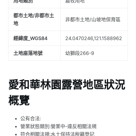
用地類別
農牧用地
都市土地/非都市土
非都市土地/山坡地保育區
地
經緯度_WGS84
24.0470246,121.1588962
土地座落地號
幼獅段266-9
愛和華林園露營地區狀況
概覽
公有合法:
營業狀態類別:營業中-違反相關法規
符合相關法規:水土保持法稅籍登記