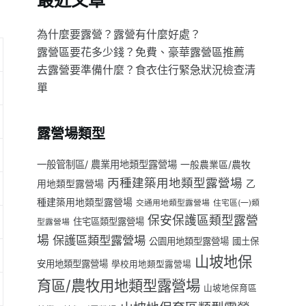
最近文章
為什麼要露營？露營有什麼好處？
露營區要花多少錢？免費、豪華露營區推薦
去露營要準備什麼？食衣住行緊急狀況檢查清
單
露營場類型
一般管制區/ 農業用地類型露營場
一般農業區/農牧
丙種建築用地類型露營場
用地類型露營場
乙
種建築用地類型露營場
交通用地類型露營場
住宅區(一)類
保安保護區類型露營
住宅區類型露營場
型露營場
場
保護區類型露營場
公園用地類型露營場
國土保
山坡地保
安用地類型露營場
學校用地類型露營場
育區/農牧用地類型露營場
山坡地保育區