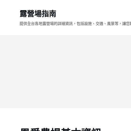
跳
露營場指南
至
主
提供全台各地露營場的詳細資訊，包括設施、交通、風景等，讓您
要
內
容