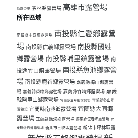
高雄市露營場
雲林縣露營場
縣露營場
所在區域
南投縣仁愛鄉露營
南投縣中寮鄉露營場
場
南投縣國姓
南投縣信義鄉露營場
南投縣埔里鎮露營場
鄉露營場
南
南投縣魚池鄉露營
投縣竹山鎮露營場
場
南投縣鹿谷鄉露營場
嘉義縣梅山鄉露營
嘉義
場
嘉義縣番路鄉露營場
嘉義縣竹崎鄉露營場
縣阿里山鄉露營場
宜蘭縣冬山鄉
宜蘭縣三星鄉露營場
宜蘭縣大同鄉
宜蘭縣南澳鄉露營場
露營場
露營場
宜蘭縣礁溪鄉露營場
屏東縣恆春鄉露營場
屏
新北市坪林區露
新北市三峽區露營場
東縣牡丹鄉露營場