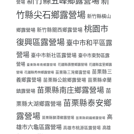
新
新竹縣五峰鄉露營場
營場
竹縣尖石鄉露營場
新竹縣橫山
桃園市
鄉露營場
新竹縣關西鄉露營場
復興區露營場
臺中市和平區露
營場
臺中市新社區露營場
臺中市東勢區露
營場
花蓮縣壽豐鄉露營場
花蓮縣富里鄉露
臺東縣卑南鄉露營場
苗栗縣三
苗栗縣三灣鄉露營場
營場
花蓮縣秀林鄉露營場
義鄉露營場
苗栗縣卓蘭
苗栗縣公館鄉露營場
苗栗縣南庄鄉露營場
苗
鎮露營場
苗栗縣泰安鄉
栗縣大湖鄉露營場
露營場
高
苗栗縣獅潭鄉露營場
苗栗縣銅鑼鄉露營場
雄市六龜區露營場
高雄
高雄市桃源區露營場