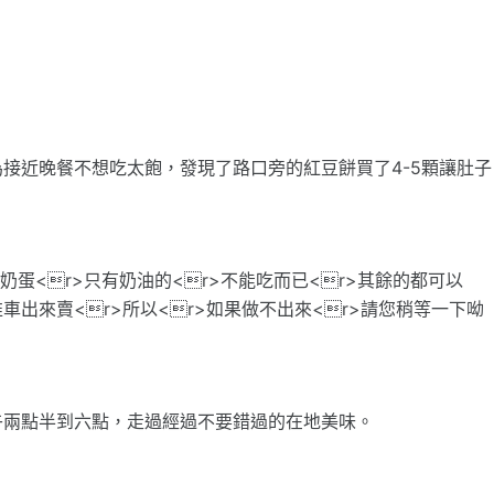
接近晚餐不想吃太飽，發現了路口旁的紅豆餅買了4-5顆讓肚子
奶蛋<r>只有奶油的<r>不能吃而已<r>其餘的都可以
>推車出來賣<r>所以<r>如果做不出來<r>請您稍等一下呦
午兩點半到六點，走過經過不要錯過的在地美味。