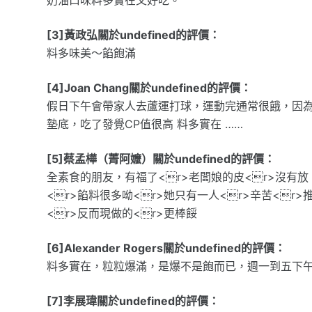
[3]黃政弘關於undefined的評價：
料多味美～餡飽滿
[4]Joan Chang關於undefined的評價：
假日下午會帶家人去蘆運打球，運動完通常很餓，因為
墊底，吃了發覺CP值很高 料多實在 ……
[5]蔡孟樺（菁阿嬤）關於undefined的評價：
全素食的朋友，有福了<r>老闆娘的皮<r>沒有放 
<r>餡料很多呦<r>她只有一人<r>辛苦<r
<r>反而現做的<r>更棒餒
[6]Alexander Rogers關於undefined的評價：
料多實在，粒粒爆滿，是爆不是飽而已，週一到五下
[7]李展瑋關於undefined的評價：