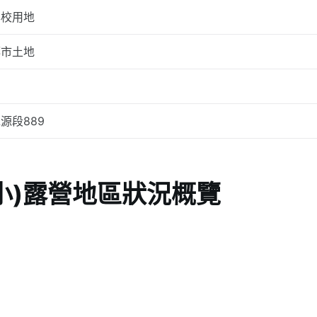
學校用地
都市土地
源段889
小)露營地區狀況概覽