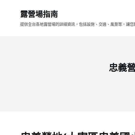
跳
露營場指南
至
主
提供全台各地露營場的詳細資訊，包括設施、交通、風景等，讓您
要
內
容
忠義營