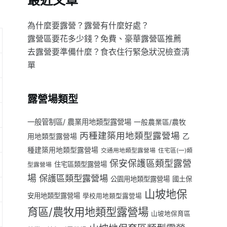
最近文章
為什麼要露營？露營有什麼好處？
露營區要花多少錢？免費、豪華露營區推薦
去露營要準備什麼？食衣住行緊急狀況檢查清
單
露營場類型
一般管制區/ 農業用地類型露營場
一般農業區/農牧
丙種建築用地類型露營場
用地類型露營場
乙
種建築用地類型露營場
交通用地類型露營場
住宅區(一)類
保安保護區類型露營
住宅區類型露營場
型露營場
場
保護區類型露營場
公園用地類型露營場
國土保
山坡地保
安用地類型露營場
學校用地類型露營場
育區/農牧用地類型露營場
山坡地保育區