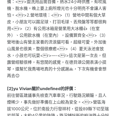
備：<r>盥洗用品需自備，熱水24小時供應，有吹風
機、脫水機。晚上要上廁所燈光也十分明亮不會讓人害
怕。<r>2.營地環境：<r>（1）營地中間有個大草
皮，小朋友可以踢足球、打羽毛球、丟飛盤等等都很夠
用<r>（2）有公用冰箱是營業用大冰櫃👍（在室
外）、公用飲水機（在室內），設備算齊全<r>（3）
營地後山有營主家養的流浪貓可看，超級可愛，外加後
山風景也很美，整個很療癒<r>（4）夏天泳池會放
水，小孩也可玩耍<r>—-<r>這次是第一次去，但
露營經驗很棒，有悠閒的感覺，在德貝頌公開表演小提
琴，還幫忙我喬場地真的十分感謝🙏，下次有機會會想
再去😊
[2]yu Vivian關於undefined的評價：
前往營區建議事先檢查汽車車況，行駛路況顛簸，且人
煙稀少，事先做好準備在上山較為安全。<r>營區海
拔1000公尺，位於南投力行發祥村，從投89縣下切至瑞
岩部落，大約4公里的陡降，路況鋪好新的柏油路十分好