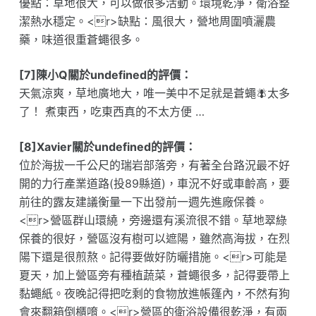
優點：草地很大，可以做很多活動。環境乾淨，衛浴整
潔熱水穩定。<r>缺點：風很大，營地周圍噴灑農
藥，味道很重蒼蠅很多。
[7]陳小Q關於undefined的評價：
天氣涼爽，草地廣地大，唯一美中不足就是蒼蠅🪰太多
了！ 煮東西，吃東西真的不太方便 …
[8]Xavier關於undefined的評價：
位於海拔一千公尺的瑞岩部落旁，有著全台路況最不好
開的力行產業道路(投89縣道)，車況不好或車齡高，要
前往的露友建議衡量一下出發前一週先進廠保養。
<r>營區群山環繞，旁邊還有溪流很不錯。草地翠綠
保養的很好，營區沒有樹可以遮陽，雖然高海拔，在烈
陽下還是很煎熬。記得要做好防曬措施。<r>可能是
夏天，加上營區旁有種植蔬菜，蒼蠅很多，記得要帶上
黏蠅紙。夜晚記得把吃剩的食物放進帳篷內，不然有狗
會來翻箱倒櫃唷。<r>營區的衛浴設備很乾淨，有兩