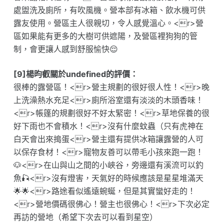
處盥洗及廁所，有吹風機。營本部有冰箱、飲水機可供
露友使用。營區主人很親切，令人感覺溫心。<r>營
區如果能有更多的大樹可供遮陽，及營區裡狗狗的管
制，會更讓人感到舒服愉快😌
[9]楊昀叡關於undefined的評價：
很棒的露營區！<r>營主規劃的很好很人性！<r>晚
上洗澡熱水充足<r>廁所浴室還有淡淡的木頭香味！
<r>帳篷的規劃很好不好太緊密！<r>草地保養的很
好下雨也不會積水！<r>沒有什麼蚊蟲（只有虎神在
白天會出來搗蛋<r>營主還有提供冰箱讓露營的人可
以保存食材！<r>寵物友善可以帶毛小孩來跑一跑！
🐶<r>在山與山之間的小峽谷，旁邊還有溪流可以釣
魚🎣<r>沒有燈害，天氣好的時候應該是星星堆滿天
🌟🌟<r>路途看似遙遠蜿蜒，但是其實蠻好走的！
<r>營地價碼很佛心！營主也很佛心！<r>下次必定
再訪的營地（希望下次去可以看到星空）