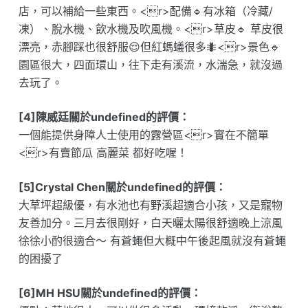
店，可以補給一些東西。<r>配備🔹有冰箱（冷藏/
凍）、脫水機、飲水機及吹風機。<r>草皮🔹 草皮很
漂亮，赤腳踩也很舒服😌但紅螞蟻很多🐜<r>景色🔹
園區很大，四面環山，往下走有溪流，水湍急，就沒過
去玩了。
[4]陳威廷關於undefined的評價：
一個能提供身障人士使用的露營區<r>實在不簡單
<r>有賣節瓜 高麗菜 都好吃喔！
[5]Crystal Chen關於undefined的評價：
大草坪超級優，有水池也有野溪超適合小孩，又是寵物
友善加分。三月去很剛好，白天曬太陽很舒適晚上涼風
徐徐小酌很適合～ 有蒼蠅但大概中午後起風就沒有蒼蠅
的困擾了
[6]MH HSU關於undefined的評價：