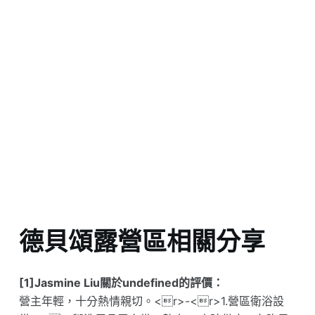
德貝頌露營區相關分享
[1]Jasmine Liu關於undefined的評價：
營主年輕，十分熱情親切。<r>-<r>1.營區衛浴設