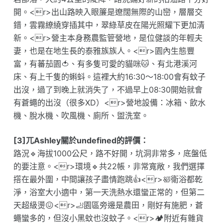
開。<r>出山路映入眼簾是遼闊無際的山巒，層層交
錯，雲霧繚繞穿插其中，翠綠草皮在陽光照耀下更加清
新。<r>營主本身務農監管營地，是位健談的年輕夫
妻，也是在地生長的泰雅族族人。<r>園內生態豐
富，有蕃茄園🍅、有多隻可愛的貓咪🐱、有北港溪河
床、有上千隻的蝌蚪。這裡大約16:30～18:00會有蚊子
出沒，過了到晚上就消失了，不過早上08:30開始就會
有蒼蠅的出沒（很多XD）<r>營地設備：冰箱、飲水
機、脫水機、吹風機、廁所、盥洗室。
[3]兀Ashley關於undefined的評價：
路況🔹海拔1000公尺，路不好開，坑洞非常多，底盤低
的要注意。<r>環境🔹共22帳，非常寬敞，我們選擇
撘在最外圍，中間讓孩子盡情跑跳👍<r>🛀衛浴都乾
淨，浴室大小適中，第一天洗熱水還蠻正常的，但第二
天超級燙😖<r>🦶園區旁邊是農田，剛好有施肥，蒼
蠅蠻多的，但沒小黑蚊也沒蚊子。<r>🏕附近有雜貨