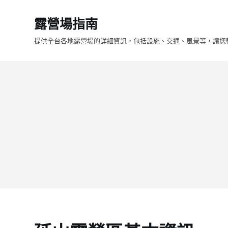
跳
露營場指南
至
主
提供全台各地露營場的詳細資訊，包括設施、交通、風景等，讓您
要
內
容