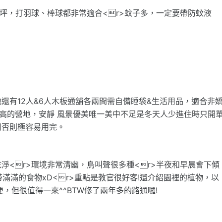
草坪，打羽球、棒球都非常適合<r>蚊子多，一定要帶防蚊液
還有12人&6人木板通舖各兩間需自備睡袋&生活用品，適合非
常高的營地，安靜 風景優美唯一美中不足是冬天人少進住時只開
用否則極容易用完。
乾淨<r>環境非常清幽，鳥叫聲很多種<r>半夜和早晨會下傾
帶滿滿的食物xD<r>重點是教官很好客!還介紹園裡的植物，以
便，但很值得一來^^BTW修了兩年多的路通囉!