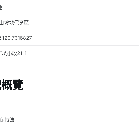
地
/山坡地保育區
,120.7316827
坑小段21-1
況概覽
土保持法