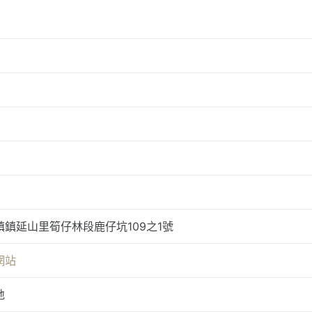
鎮延山里筍仔林段鹿仔坑109之1號
網站
地