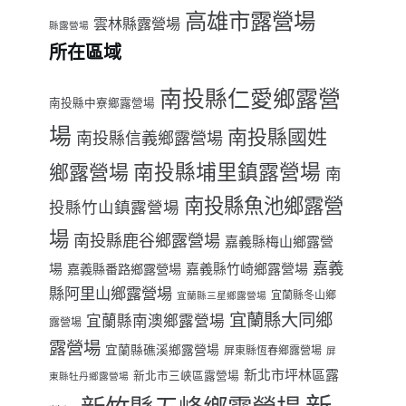
高雄市露營場
雲林縣露營場
縣露營場
所在區域
南投縣仁愛鄉露營
南投縣中寮鄉露營場
場
南投縣國姓
南投縣信義鄉露營場
南投縣埔里鎮露營場
鄉露營場
南
南投縣魚池鄉露營
投縣竹山鎮露營場
場
南投縣鹿谷鄉露營場
嘉義縣梅山鄉露營
嘉義
場
嘉義縣番路鄉露營場
嘉義縣竹崎鄉露營場
縣阿里山鄉露營場
宜蘭縣冬山鄉
宜蘭縣三星鄉露營場
宜蘭縣大同鄉
宜蘭縣南澳鄉露營場
露營場
露營場
宜蘭縣礁溪鄉露營場
屏東縣恆春鄉露營場
屏
新北市坪林區露
新北市三峽區露營場
東縣牡丹鄉露營場