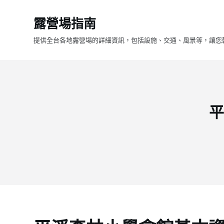
跳
露營場指南
至
主
提供全台各地露營場的詳細資訊，包括設施、交通、風景等，讓您
要
內
容
平