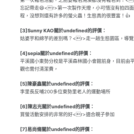
忘記帶走😆<r>第一次製作天燈，小可惜沒有拍四
程，沒想到還有許多的螢火蟲！生態真的很豐富！👍
[3]Sunny KAO關於undefined的評價：
姑婆芋和綿芋的差別嗎？<r>走一趟生態園區，導
[4]sepia關於undefined的評價：
平溪國小東勢分校是平溪森林國小會館前身，目前由
觀也需付清潔費，
[5]陳豪鑫關於undefined的評價：
李里長反哺200多位東勢里老人的運動場所
[6]陳志光關於undefined的評價：
賞螢活動安排的非常的好<r>適合親子參加
[7]易尚脩關於undefined的評價：