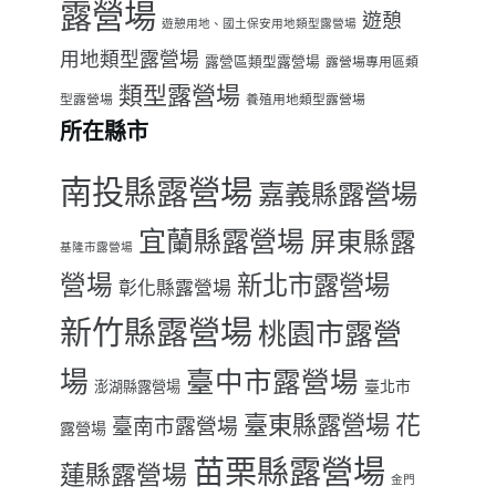
露營場
遊憩
遊憩用地、國土保安用地類型露營場
用地類型露營場
露營區類型露營場
露營場專用區類
類型露營場
型露營場
養殖用地類型露營場
所在縣市
南投縣露營場
嘉義縣露營場
宜蘭縣露營場
屏東縣露
基隆市露營場
營場
新北市露營場
彰化縣露營場
新竹縣露營場
桃園市露營
場
臺中市露營場
臺北市
澎湖縣露營場
臺東縣露營場
花
臺南市露營場
露營場
苗栗縣露營場
蓮縣露營場
金門