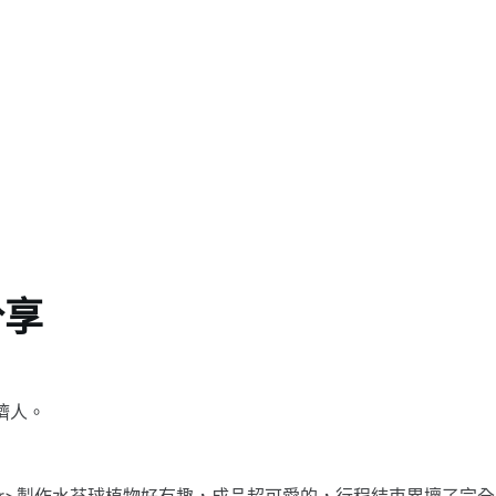
分享
擠人。
r>製作水苔球植物好有趣，成品超可愛的，行程結束累壞了完全