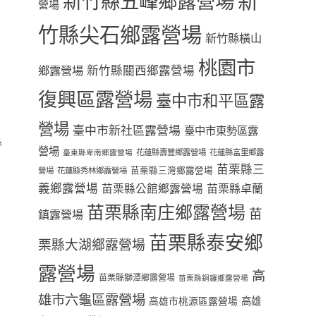
新
新竹縣五峰鄉露營場
營場
行
竹縣尖石鄉露營場
新竹縣橫山
桃園市
鄉露營場
新竹縣關西鄉露營場
復興區露營場
臺中市和平區露
營場
臺中市新社區露營場
臺中市東勢區露
參
營場
花蓮縣壽豐鄉露營場
花蓮縣富里鄉露
臺東縣卑南鄉露營場
苗栗縣三
苗栗縣三灣鄉露營場
營場
花蓮縣秀林鄉露營場
義鄉露營場
苗栗縣卓蘭
苗栗縣公館鄉露營場
苗栗縣南庄鄉露營場
苗
鎮露營場
苗栗縣泰安鄉
栗縣大湖鄉露營場
露營場
高
苗栗縣獅潭鄉露營場
苗栗縣銅鑼鄉露營場
雄市六龜區露營場
高雄
高雄市桃源區露營場