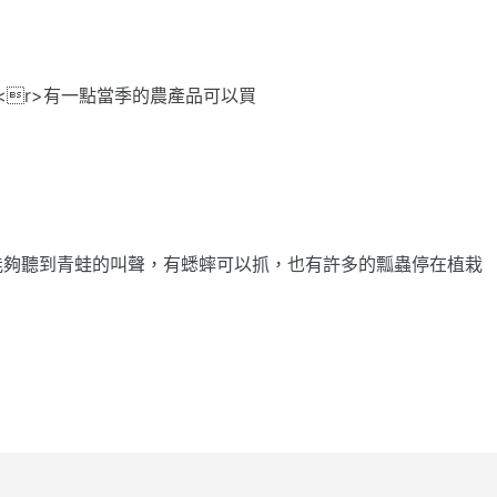
<r>有一點當季的農產品可以買
能夠聽到青蛙的叫聲，有蟋蟀可以抓，也有許多的瓢蟲停在植栽