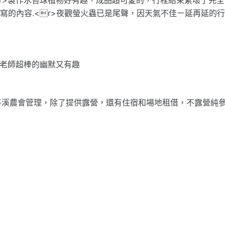
面寫的內容.<r>夜觀螢火蟲已是尾聲，因天氣不佳ㄧ延再延的
覽老師超棒的幽默又有趣
平溪農會管理，除了提供露營，還有住宿和場地租借，不露營純