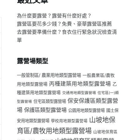
最近文章
為什麼要露營？露營有什麼好處？
露營區要花多少錢？免費、豪華露營區推薦
去露營要準備什麼？食衣住行緊急狀況檢查清
單
露營場類型
一般管制區/ 農業用地類型露營場
一般農業區/農牧
丙種建築用地類型露營場
用地類型露營場
乙
種建築用地類型露營場
交通用地類型露營場
住宅區(一)類
保安保護區類型露營
住宅區類型露營場
型露營場
場
保護區類型露營場
公園用地類型露營場
國土保
山坡地保
安用地類型露營場
學校用地類型露營場
育區/農牧用地類型露營場
山坡地保育區